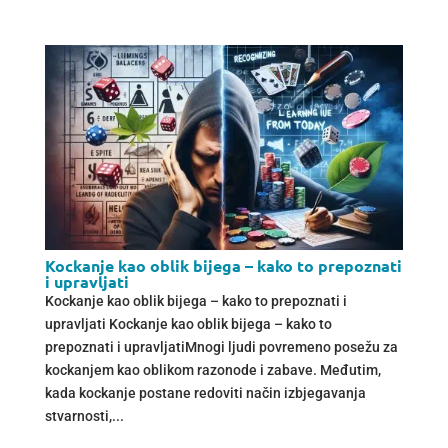
Kockanje kao oblik bijega – kako to prepoznati
i upravljati
Kockanje kao oblik bijega – kako to prepoznati i
upravljati Kockanje kao oblik bijega – kako to
prepoznati i upravljatiMnogi ljudi povremeno posežu za
kockanjem kao oblikom razonode i zabave. Međutim,
kada kockanje postane redoviti način izbjegavanja
stvarnosti,...