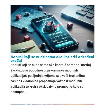
Bonusi koji se nude samo ako koristiš određeni
uređaj
Bonusi koji se nude samo ako koristiš određeni uređaj
Ekskluzivne pogodnosti za korisnike mobilnih
aplikacijaU posljednje vrijeme sve veći broj online
casina i kladionica prepoznaje važnost mobilnih
aplikacija te kreira ekskluzivne promocije koje su
dostupne...