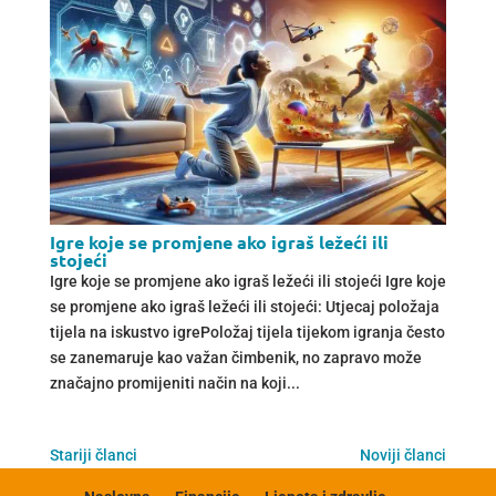
Igre koje se promjene ako igraš ležeći ili
stojeći
Igre koje se promjene ako igraš ležeći ili stojeći Igre koje
se promjene ako igraš ležeći ili stojeći: Utjecaj položaja
tijela na iskustvo igrePoložaj tijela tijekom igranja često
se zanemaruje kao važan čimbenik, no zapravo može
značajno promijeniti način na koji...
Stariji članci
Noviji članci