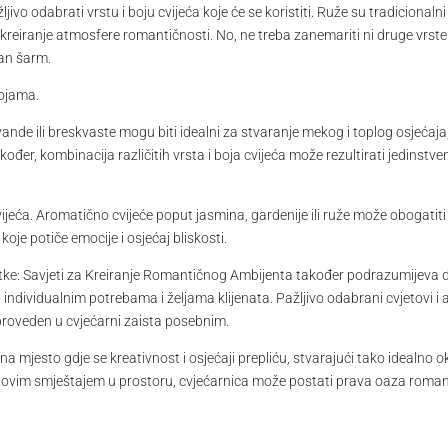
ivo odabrati vrstu i boju cvijeća koje će se koristiti. Ruže su tradicionalni 
kreiranje atmosfere romantičnosti. No, ne treba zanemariti ni druge vrste cv
an šarm.
bojama.
vande ili breskvaste mogu biti idealni za stvaranje mekog i toplog osjećaja,
kođer, kombinacija različitih vrsta i boja cvijeća može rezultirati jedinstv
vijeća. Aromatično cvijeće poput jasmina, gardenije ili ruže može obogati
oje potiče emocije i osjećaj bliskosti.
ke: Savjeti za Kreiranje Romantičnog Ambijenta također podrazumijeva d
individualnim potrebama i željama klijenata. Pažljivo odabrani cvjetovi i 
 proveden u cvjećarni zaista posebnim.
na mjesto gdje se kreativnost i osjećaji prepliću, stvarajući tako idealno 
govim smještajem u prostoru, cvjećarnica može postati prava oaza roman