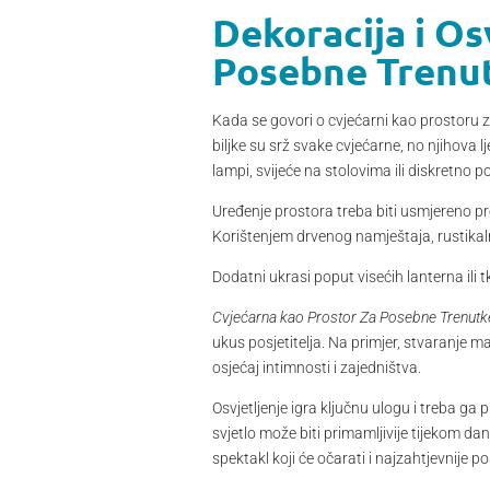
Dekoracija i Os
Posebne Trenu
Kada se govori o cvjećarni kao prostoru za
biljke su srž svake cvjećarne, no njihova l
lampi, svijeće na stolovima ili diskretno 
Uređenje prostora treba biti usmjereno p
Korištenjem drvenog namještaja, rustikaln
Dodatni ukrasi poput visećih lanterna ili
Cvjećarna kao Prostor Za Posebne Trenutke
ukus posjetitelja. Na primjer, stvaranje m
osjećaj intimnosti i zajedništva.
Osvjetljenje igra ključnu ulogu i treba ga 
svjetlo može biti primamljivije tijekom da
spektakl koji će očarati i najzahtjevnije pos