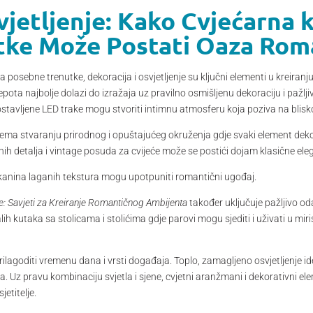
vjetljenje: Kako Cvjećarna 
tke Može Postati Oaza Rom
 posebne trenutke, dekoracija i osvjetljenje su ključni elementi u kreiranj
jepota najbolje dolazi do izražaja uz pravilno osmišljenu dekoraciju i pažlji
postavljene LED trake mogu stvoriti intimnu atmosferu koja poziva na blisko
rema stvaranju prirodnog i opuštajućeg okruženja gdje svaki element dekor
ih detalja i vintage posuda za cvijeće može se postići dojam klasične el
 tkanina laganih tekstura mogu upotpuniti romantični ugođaj.
: Savjeti za Kreiranje Romantičnog Ambijenta
također uključuje pažljivo oda
alih kutaka sa stolicama i stolićima gdje parovi mogu sjediti i uživati u m
prilagoditi vremenu dana i vrsti događaja. Toplo, zamagljeno osvjetljenje id
na. Uz pravu kombinaciju svjetla i sjene, cvjetni aranžmani i dekorativni el
jetitelje.