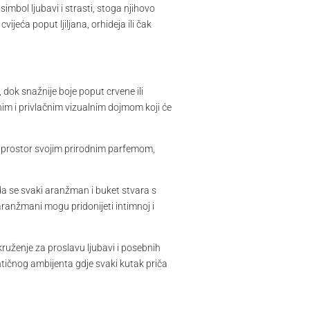
simbol ljubavi i strasti, stoga njihovo
ijeća poput ljiljana, orhideja ili čak
 dok snažnije boje poput crvene ili
enim i privlačnim vizualnim dojmom koji će
ti prostor svojim prirodnim parfemom,
a se svaki aranžman i buket stvara s
aranžmani mogu pridonijeti intimnoj i
okruženje za proslavu ljubavi i posebnih
tičnog ambijenta gdje svaki kutak priča