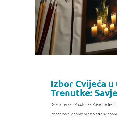
Izbor Cvijeća u
Trenutke: Savj
Cvjećarna kao Prostor Za Posebne Trenut
Cvjećarna nije samo mjesto gdje se prodaju