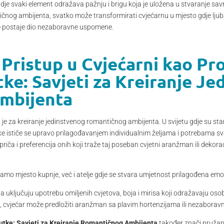
 gdje svaki element odražava pažnju i brigu koja je uložena u stvaranje s
čnog ambijenta, svatko može transformirati cvjećarnu u mjesto gdje ljubavn
jeće postaje dio nezaboravne uspomene.
 Pristup u Cvjećarni kao Pr
ke: Savjeti za Kreiranje Je
mbijenta
an je za kreiranje jedinstvenog romantičnog ambijenta. U svijetu gdje su st
 ističe se upravo prilagođavanjem individualnim željama i potrebama svak
priča i preferencija onih koji traže taj poseban cvjetni aranžman ili dekorac
samo mjesto kupnje, već i atelje gdje se stvara umjetnost prilagođena em
 uključuju upotrebu omiljenih cvjetova, boja i mirisa koji odražavaju osob
a, cvjećar može predložiti aranžman sa plavim hortenzijama ili nezaborav
tke: Savjeti za Kreiranje Romantičnog Ambijenta
također znači pružanj