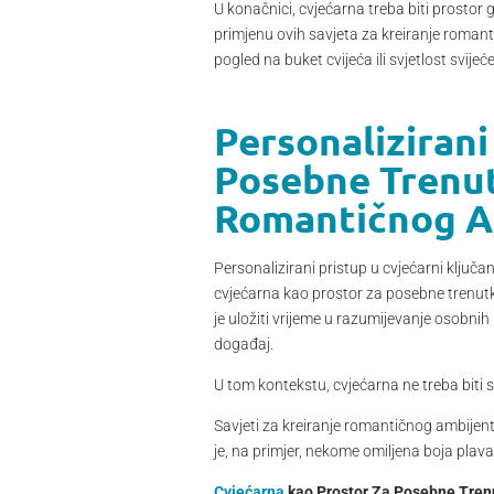
U konačnici, cvjećarna treba biti prostor
primjenu ovih savjeta za kreiranje romanti
pogled na buket cvijeća ili svjetlost svi
Personalizirani
Posebne Trenut
Romantičnog A
Personalizirani pristup u cvjećarni ključ
cvjećarna kao prostor za posebne trenutke
je uložiti vrijeme u razumijevanje osobnih 
događaj.
U tom kontekstu, cvjećarna ne treba biti 
Savjeti za kreiranje romantičnog ambijenta
je, na primjer, nekome omiljena boja plav
Cvjećarna
kao Prostor Za Posebne Trenu