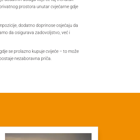
e privatnog prostora unutar cvjećarne gdje
kompozicije, dodatno doprinose osjećaju da
 samo da osigurava zadovoljstvo, već i
gdje se prolazno kupuje cvijeće – to može
ak postaje nezaboravna priča.