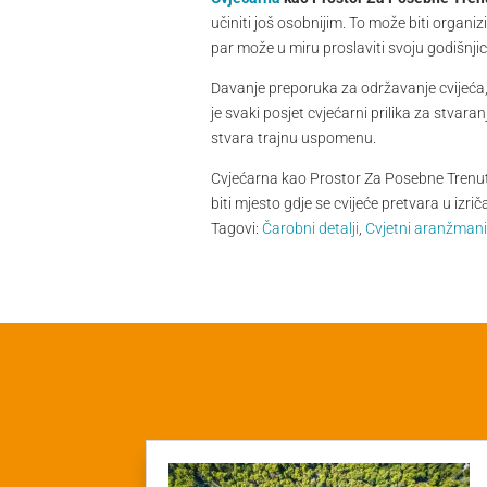
učiniti još osobnijim. To može biti organi
par može u miru proslaviti svoju godišnjic
Davanje preporuka za održavanje cvijeća, 
je svaki posjet cvjećarni prilika za stvar
stvara trajnu uspomenu.
Cvjećarna kao Prostor Za Posebne Trenutk
biti mjesto gdje se cvijeće pretvara u izr
Tagovi:
Čarobni detalji
,
Cvjetni aranžman