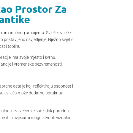
kao Prostor Za
antike
u romantičnog ambijenta. Svježe cvijeće i
vo postavljeno osvjetljenje. Nježno svjetlo
st i toplinu.
acije ima svoje mjesto i svrhu.
egancije i vremenske bezvremenosti.
brane detalje koji reflektiraju osobnost i
irisu cvijeća može dodatno potaknuti
ealno je za večernje sate, dok prirodnije
ementi u cvjećarni mogu stvoriti vizualni