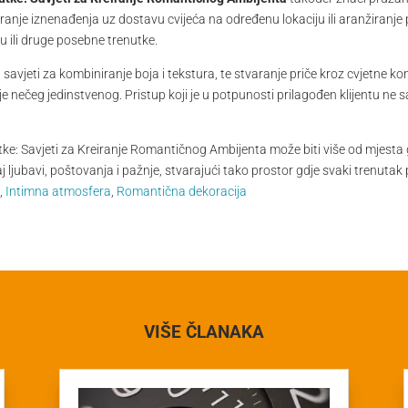
ziranje iznenađenja uz dostavu cvijeća na određenu lokaciju ili aranžiranj
u ili druge posebne trenutke.
savjeti za kombiniranje boja i tekstura, te stvaranje priče kroz cvjetne 
anje nečeg jedinstvenog. Pristup koji je u potpunosti prilagođen klijentu ne
e: Savjeti za Kreiranje Romantičnog Ambijenta može biti više od mjesta 
ičaj ljubavi, poštovanja i pažnje, stvarajući tako prostor gdje svaki trenut
i
,
Intimna atmosfera
,
Romantična dekoracija
VIŠE ČLANAKA