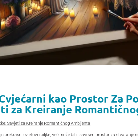
 Cvjećarni kao Prostor Za 
eti za Kreiranje Romantičn
ke: Savjeti za Kreiranje Romantičnog Ambijenta
 prekrasni cvjetovi i biljke, već može biti i savršen prostor za stvaranje