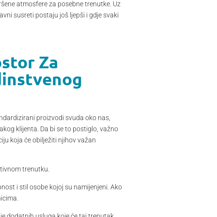
avršene atmosfere za posebne trenutke. Uz
i susreti postaju još ljepši i gdje svaki
ostor Za
dinstvenog
andardizirani proizvodi svuda oko nas,
og klijenta. Da bi se to postiglo, važno
iju koja će obilježiti njihov važan
otivnom trenutku.
nost i stil osobe kojoj su namijenjeni. Ako
nicima.
e dodatnih usluga koje će taj trenutak