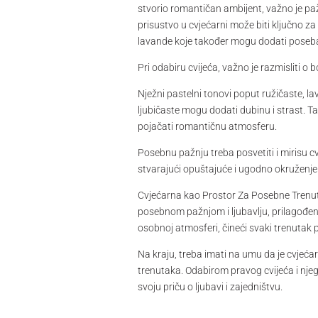
stvorio romantičan ambijent, važno je pažlj
prisustvo u cvjećarni može biti ključno za 
lavande koje također mogu dodati poseb
Pri odabiru cvijeća, važno je razmisliti o 
Nježni pastelni tonovi poput ružičaste, la
ljubičaste mogu dodati dubinu i strast. Ta
pojačati romantičnu atmosferu.
Posebnu pažnju treba posvetiti i mirisu c
stvarajući opuštajuće i ugodno okruženje k
Cvjećarna kao Prostor Za Posebne Trenut
posebnom pažnjom i ljubavlju, prilagođen 
osobnoj atmosferi, čineći svaki trenutak
Na kraju, treba imati na umu da je cvjećar
trenutaka. Odabirom pravog cvijeća i nje
svoju priču o ljubavi i zajedništvu.