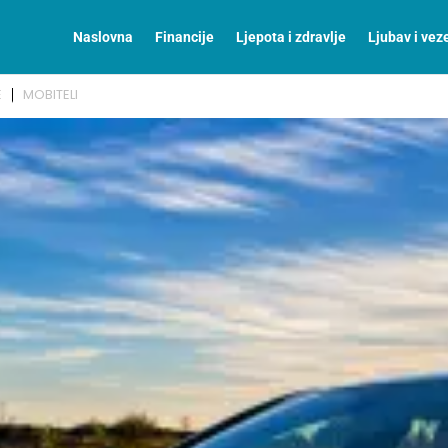
Naslovna
Financije
Ljepota i zdravlje
Ljubav i vez