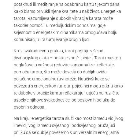
potaknuti ili meditiranje na odabranu kartu tijekom dana
kako bismo privukli njene kvalitete u naš život. Energetika
tarota: Razumijevanje dubokih vibracija karata može
također pomoći i u međuljudskim odnosima, gdje
svjesnost o energetskim dinamikama omogućava bolju
komunikaciju i razumijevanje drugih ljudi.
Kroz svakodnevnu praksu, tarot postaje više od
divinacijskog alata – postaje vodič i učitelj. Tarot majstori
naglašavaju važnost redovite samoanalize i refleksije
pomoću tarota, što može dovesti do dubljih uvida i
pojačane emocionalne ravnoteže. Naučivši kako se
povezati s energetikom tarota, pojedinci mogu otkriti kako
te duboke vibracije karata reflektiraju i utječu na različite
aspekte njihove svakodnevice, od poslovnih odluka do
osobnih odnosa.
Na kraju, energetika tarota služi kao most između vidljivog
i nevidljivog, između svjesnog i podsvjesnog, pružajući
priliku da se dublje povežemo s univerzalnim energijama