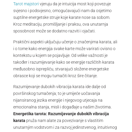
Tarot majstori
vjeruju da je intuicija most koji povezuje
svjesno i podsvjesno, omogućavajući nam da osjetimo
suptilne energetske struje koje karate nose sa sobom.
Kroz meditaciju, promišljanje i praksu, ova unutarnja
sposobnost može se dodatno razviti i ojačati.
Praktični aspekti uključuju učenje o značenjima karata, ali
i o tome kako energija svake karte može varirati ovisno o
kontekstu u kojem se pojavljuje. Od velike važnosti je
također i razumijevanje kako se energije različitih karata
međusobno isprepliću, stvarajući složene energetske
obrasce koji se mogu tumačiti kroz šire čitanje.
Razumijevanje dubokih vibracija karata ide dalje od
površinskog tumačenja; to je umijeće uočavanja
nijansiranog jezika energije i njegovog utjecaja na
emocionalna stanja, misli i događaje u našim životima.
Energetika tarota: Razumijevanje dubokih vibracija
karata
pruža nam alate za povezivanje s vlastitim
unutarnjim vodstvom i za razvoj jedinstvenog, intuitivnog