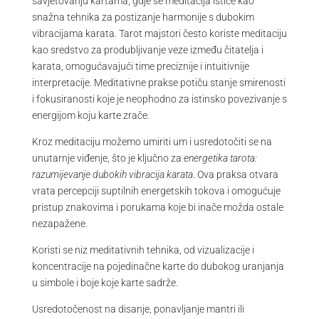
savjetovanju kartama, gdje se meditacija ističe kao
snažna tehnika za postizanje harmonije s dubokim
vibracijama karata. Tarot majstori često koriste meditaciju
kao sredstvo za produbljivanje veze između čitatelja i
karata, omogućavajući time preciznije i intuitivnije
interpretacije. Meditativne prakse potiču stanje smirenosti
i fokusiranosti koje je neophodno za istinsko povezivanje s
energijom koju karte zrače.
Kroz meditaciju možemo umiriti um i usredotočiti se na
unutarnje viđenje, što je ključno za
energetika tarota:
razumijevanje dubokih vibracija karata
. Ova praksa otvara
vrata percepciji suptilnih energetskih tokova i omogućuje
pristup znakovima i porukama koje bi inače možda ostale
nezapažene.
Koristi se niz meditativnih tehnika, od vizualizacije i
koncentracije na pojedinačne karte do dubokog uranjanja
u simbole i boje koje karte sadrže.
Usredotočenost na disanje, ponavljanje mantri ili