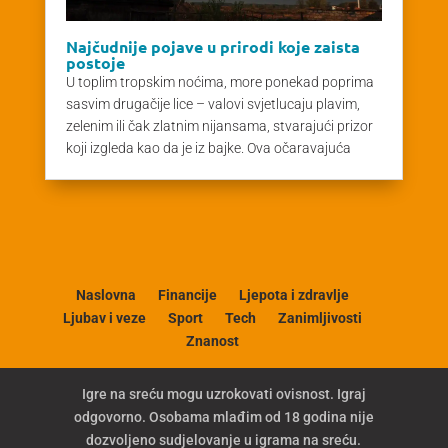
Najčudnije pojave u prirodi koje zaista
postoje
U toplim tropskim noćima, more ponekad poprima
sasvim drugačije lice – valovi svjetlucaju plavim,
zelenim ili čak zlatnim nijansama, stvarajući prizor
koji izgleda kao da je iz bajke. Ova očaravajuća
Naslovna
Financije
Ljepota i zdravlje
Ljubav i veze
Sport
Tech
Zanimljivosti
Znanost
Igre na sreću mogu uzrokovati ovisnost. Igraj
odgovorno. Osobama mlađim od 18 godina nije
dozvoljeno sudjelovanje u igrama na sreću.