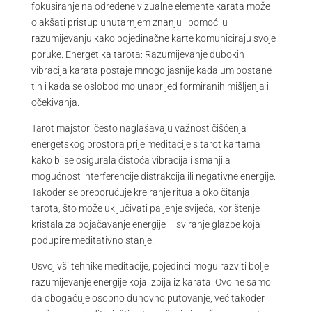
fokusiranje na određene vizualne elemente karata može
olakšati pristup unutarnjem znanju i pomoći u
razumijevanju kako pojedinačne karte komuniciraju svoje
poruke. Energetika tarota: Razumijevanje dubokih
vibracija karata postaje mnogo jasnije kada um postane
tih i kada se oslobodimo unaprijed formiranih mišljenja i
očekivanja.
Tarot majstori često naglašavaju važnost čišćenja
energetskog prostora prije meditacije s tarot kartama
kako bi se osigurala čistoća vibracija i smanjila
mogućnost interferencije distrakcija ili negativne energije.
Također se preporučuje kreiranje rituala oko čitanja
tarota, što može uključivati paljenje svijeća, korištenje
kristala za pojačavanje energije ili sviranje glazbe koja
podupire meditativno stanje.
Usvojivši tehnike meditacije, pojedinci mogu razviti bolje
razumijevanje energije koja izbija iz karata. Ovo ne samo
da obogaćuje osobno duhovno putovanje, već također