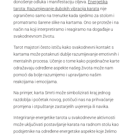
donošenje odluka i manifestaciju ciljeva.
Energetika
tarota: Razumijevanje dubokih vibracija karata
nije
ograničeno samo na trenutke kada sjedimo za stolom i
promatramo šarene slike na kartama. Ono se proteže i na
način na koji interpretiramo i reagiramo na događaje u
svakodnevnom životu.
Tarot majstori često ističu kako svakodnevni kontakt s
kartama može potaknuti dublje razumijevanje emotivnih i
mentalnih procesa. Učenje o tome kako pojedinačne karte
odražavaju određene aspekte našeg života može nam
pomoći da bolje razumijemo i upravljamo našim
reakcijama i emocijama.
Na primjer, karta Smrti može simbolizirati kraj jednog
razdoblja i početak novog, potičući nas na prihvaćanje
promjena i otpuštanje zastarjelih uvjerenja ili navika.
Integriranje energetike tarota u svakodnevne aktivnosti
može uključivati postavljanje karata na radnom stolu kao
podsjetnike na određene energetske aspekte koje želimo