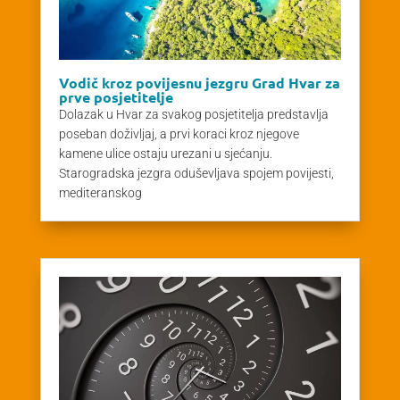
Vodič kroz povijesnu jezgru Grad Hvar za
prve posjetitelje
Dolazak u Hvar za svakog posjetitelja predstavlja
poseban doživljaj, a prvi koraci kroz njegove
kamene ulice ostaju urezani u sjećanju.
Starogradska jezgra oduševljava spojem povijesti,
mediteranskog