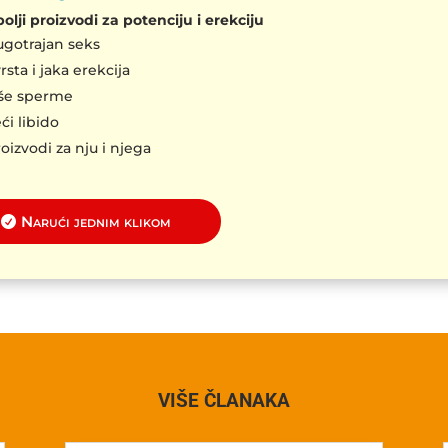
olji proizvodi za potenciju i erekciju
gotrajan seks
rsta i jaka erekcija
iše sperme
ći libido
oizvodi za nju i njega
Narući jednim klikom
VIŠE ČLANAKA