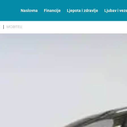
Naslovna
Financije
Ljepota i zdravlje
Ljubav i vez