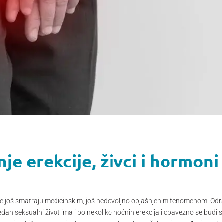
je erekcije, živci i hormoni
se još smatraju medicinskim, još nedovoljno objašnjenim fenomenom. Odra
edan seksualni život ima i po nekoliko noćnih erekcija i obavezno se budi 