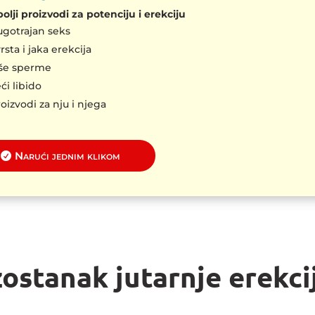
olji proizvodi za potenciju i erekciju
gotrajan seks
rsta i jaka erekcija
iše sperme
ći libido
oizvodi za nju i njega
Narući jednim klikom
zostanak jutarnje erekci