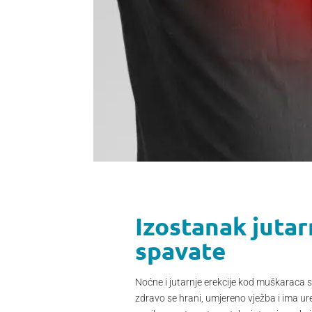
Izostanak jutarn
spavate
Noćne i jutarnje erekcije kod muškaraca 
zdravo se hrani, umjereno vježba i ima ur