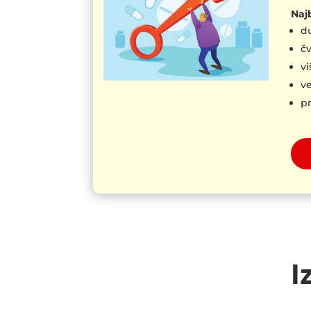
Najb
du
čv
v
ve
pr
I