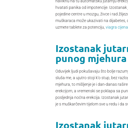
naviknu na tu automatsku jutarnju erekci
hvatati panika od impotencije. Izostanak jut
pojedine centre u mozgu, živce i rad žlije
muškaraca može ukazivati na dijabetes, dep
uzmete tablete za potenciju,
viagra cijen
Izostanak jutarn
punog mjehura
Oduvijek ljudi pokušavaju što bolje razumj
sluša me, a ujutro stoji k’o stup, bez razl
mjehura, to mišljenje je i dan-danas raši
erekcijom, a vremenski se poklapa sa pun
posljednja noćna erekcija. Izostanak juta
je s muškarčevim tijelom sve u redu i da s
Izostanak jutar