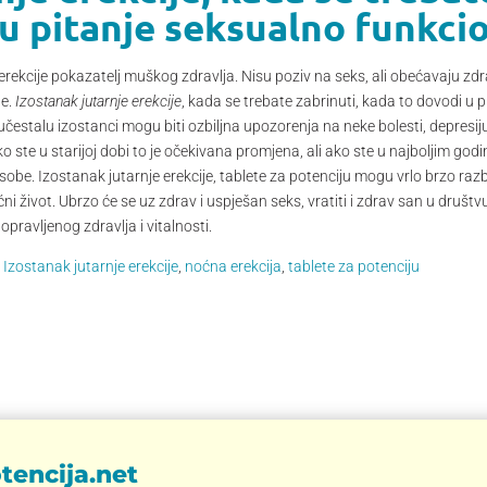
u pitanje seksualno funkci
erekcije pokazatelj muškog zdravlja. Nisu poziv na seks, ali obećavaju zdr
te.
Izostanak jutarnje erekcije
, kada se trebate zabrinuti, kada to dovodi u 
čestalu izostanci mogu biti ozbiljna upozorenja na neke bolesti, depresij
 ste u starijoj dobi to je očekivana promjena, ali ako ste u najboljim godin
obe. Izostanak jutarnje erekcije, tablete za potenciju mogu vrlo brzo razbud
ćni život. Ubrzo će se uz zdrav i uspješan seks, vratiti i zdrav san u druš
pravljenog zdravlja i vitalnosti.
,
Izostanak jutarnje erekcije
,
noćna erekcija
,
tablete za potenciju
tencija.net