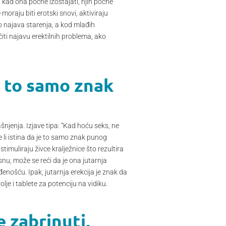
kad ona počne izostajati, njih počne
 moraju biti erotski snovi, aktiviraju
o najava starenja, a kod mlađih
čiti najavu erektilnih problema, ako
je to samo znak
ašnjenja. Izjave tipa: “Kad hoću seks, ne
je li istina da je to samo znak punog
imuliraju živce kralježnice što rezultira
nu, može se reći da je ona jutarnja
enošću. Ipak, jutarnja erekcija je znak da
je i tablete za potenciju na vidiku.
e zabrinuti,