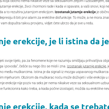
ju koja obično nema nikakve veze sa seksualnom željom i uzbuđenjem, da 
arnje erekcije, živci i hormoni rade i kada vi spavate, a vaši snovi, koji ne
zda a to rezultira jutarnjom erekcijom.
Izostanak jutarnje erekcije
je običn
resiju ili biti prvi alarm za erektilne disfunkcije. To može, a ne mora zna
a
vam dopušta takvu provjeru, vidjet ćete ubrzo da je sve u redu.
je erekcije, je li istina da 
eti svoje tijelo, pa za fenomene koje ne razumiju smišljaju prihvatljiva obj
oga i povoda”, češće su nego što se misli i zna.
Izostanak jutarnje erekcije
, 
reno među muškarcima. Istina je da signali iz mozga uspavanog muškarca st
im mjehurom. Obzirom da muškarac noću može doživjeti i više erekcija u s
rnje erekcije nije poziv na seks jer nema nikakve veze sa seksualnom uzbuđ
ve funkcionira kako treba, a kada počne izostajati, možda su erektilne nevol
nje erekcije, kada se trebat