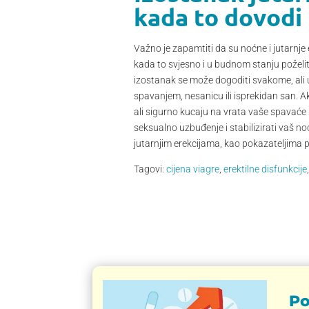
kada to dovodi 
Važno je zapamtiti da su noćne i jutarnje 
kada to svjesno i u budnom stanju poželi
izostanak se može dogoditi svakome, ali u
spavanjem, nesanicu ili isprekidan san. Ako
ali sigurno kucaju na vrata vaše spavaće s
seksualno uzbuđenje i stabilizirati vaš no
jutarnjim erekcijama, kao pokazateljima po
Tagovi:
cijena viagre
,
erektilne disfunkcije
Po