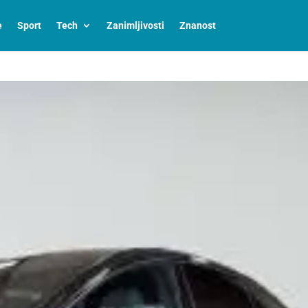
e
Sport
Tech
Zanimljivosti
Znanost