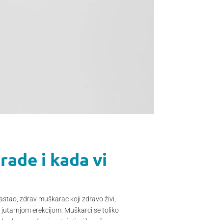
 rade i kada vi
stao, zdrav muškarac koji zdravo živi,
s jutarnjom erekcijom. Muškarci se toliko