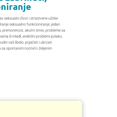
oniranje
av seksualni život i strastvene užitke
pitanje seksualno funkcioniranje, jedan
u, premorenost, akutni stres, probleme sa
ama ili mlađi, erektilni problemi polako,
iti vaš libido, pojačati i ubrzati
tvu sa spontanim noćnim i željenim