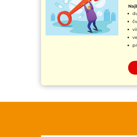
Najb
du
čv
v
ve
pr