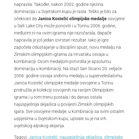
napravila. Također, nakon 2002. godine njezina
dominacija i u Svjetskom kupu je rasla. Teško je bilo za
očekivati da
Janica Kostelić olimpijske medalje
osvojene
u Salt Lake City može ponoviti i u Torinu 2006. godine,
međutim ni na ovim igrama nije razočarala, dapače
napravila je još jedan izvrstan rezultat. Iako je igre
započela odustajanje u disciplini spust, novu medalju na
Zimskim olimpijskim igrama za Hrvatsku osvaja u
kombinaciji. Ovom medaljom potvrdila je apsolutnu
dominaciju u kombinaciji. Na stazi San Sicario 20. veljače
2006. godine osvaja srebrnu medalju u superveleslalomu.
Janica Kostelić olimpijske medalje osvojene u Torinu
pridružila je kolekciji osvojenih na ranijim Olimpijskim
igrama i u tom trenu postala i do danas ostala
najuspješnija skijašica u povijesti Zimskih olimpijskih
igara. Sve osvojene medalje, u kombinaciji sa svim ostalim
uspjesima u Svjetskom kupu, upisale su je na vrh
svjetskog alpskog skijanja.
Tagovi:
Janica Kostelić
,
najuspješnija skijašica
,
olimpijske