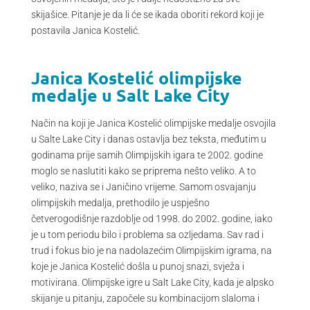
skijašice. Pitanje je da li će se ikada oboriti rekord koji je
postavila Janica Kostelić.
Janica Kostelić olimpijske
medalje u Salt Lake City
Način na koji je Janica Kostelić olimpijske medalje osvojila
u Salte Lake City i danas ostavlja bez teksta, međutim u
godinama prije samih Olimpijskih igara te 2002. godine
moglo se naslutiti kako se priprema nešto veliko. A to
veliko, naziva se i Janičino vrijeme. Samom osvajanju
olimpijskih medalja, prethodilo je uspješno
četverogodišnje razdoblje od 1998. do 2002. godine, iako
je u tom periodu bilo i problema sa ozljedama. Sav rad i
trud i fokus bio je na nadolazećim Olimpijskim igrama, na
koje je Janica Kostelić došla u punoj snazi, svježa i
motivirana. Olimpijske igre u Salt Lake City, kada je alpsko
skijanje u pitanju, započele su kombinacijom slaloma i