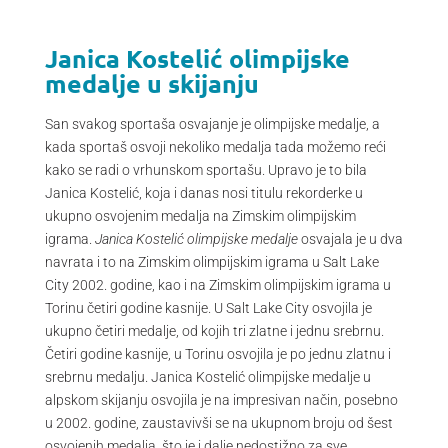
Janica Kostelić olimpijske
medalje u skijanju
San svakog sportaša osvajanje je olimpijske medalje, a
kada sportaš osvoji nekoliko medalja tada možemo reći
kako se radi o vrhunskom sportašu. Upravo je to bila
Janica Kostelić, koja i danas nosi titulu rekorderke u
ukupno osvojenim medalja na Zimskim olimpijskim
igrama.
Janica Kostelić olimpijske medalje
osvajala je u dva
navrata i to na Zimskim olimpijskim igrama u Salt Lake
City 2002. godine, kao i na Zimskim olimpijskim igrama u
Torinu četiri godine kasnije. U Salt Lake City osvojila je
ukupno četiri medalje, od kojih tri zlatne i jednu srebrnu.
Četiri godine kasnije, u Torinu osvojila je po jednu zlatnu i
srebrnu medalju. Janica Kostelić olimpijske medalje u
alpskom skijanju osvojila je na impresivan način, posebno
u 2002. godine, zaustavivši se na ukupnom broju od šest
osvojenih medalja, što je i dalje nedostižno za sve