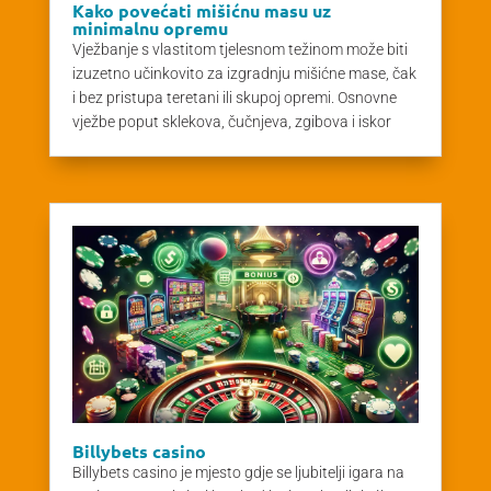
Kako povećati mišićnu masu uz
minimalnu opremu
Vježbanje s vlastitom tjelesnom težinom može biti
izuzetno učinkovito za izgradnju mišićne mase, čak
i bez pristupa teretani ili skupoj opremi. Osnovne
vježbe poput sklekova, čučnjeva, zgibova i iskor
Billybets casino
Billybets casino je mjesto gdje se ljubitelji igara na