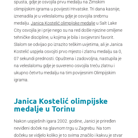
spusta, gdje je osvojila prvu medalju na Zimskim
olimpijskim igrama u povijesti Hrvatske. Tri dana kasnije,
iznenadila je u veleslalomu gdje je osvojila srebrnu
medalju.
Janica Kostelić olimpijske medalje
u Salt Lake
City osvojila je i prije nego su na red došle njezine omiljene
tehničke discipline, u kojima je bila i svojevrsni favorit.
Slalom se odvijao po izrazito teškim uvjetima, ali je Janica
Kostelić uspjela osvojiti prvo mjesto i zlatnu medalju sa 0,
07 sekundi prednosti. Opuštena i zadovoljna, nastupila je
na veleslalomu gdje je suvereno osvojila treću zlatnu i
ukupno četvrtu medalju na tim povijesnim Olimpijskim
igrama.
Janica Kostelić olimpijske
medalje u Torinu
Nakon uspješnih igara 2002. godine, Janici je priređen
neviđeni doček na glavnom trgu u Zagrebu. Na tom
dočeku se vidjelo koliko je to svima značilo i kakvu je stvar