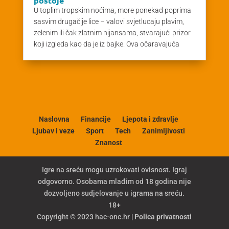
postoje
U toplim tropskim noćima, more ponekad poprima
sasvim drugačije lice – valovi svjetlucaju plavim,
zelenim ili čak zlatnim nijansama, stvarajući prizor
koji izgleda kao da je iz bajke. Ova očaravajuća
Naslovna
Financije
Ljepota i zdravlje
Ljubav i veze
Sport
Tech
Zanimljivosti
Znanost
Igre na sreću mogu uzrokovati ovisnost. Igraj
odgovorno. Osobama mlađim od 18 godina nije
dozvoljeno sudjelovanje u igrama na sreću.
18+
Copyright © 2023 hac-onc.hr |
Polica privatnosti