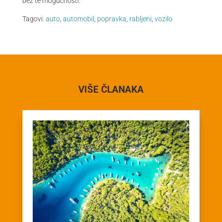
bez te mogućnosti.
Tagovi:
auto
,
automobil
,
popravka
,
rabljeni
,
vozilo
VIŠE ČLANAKA