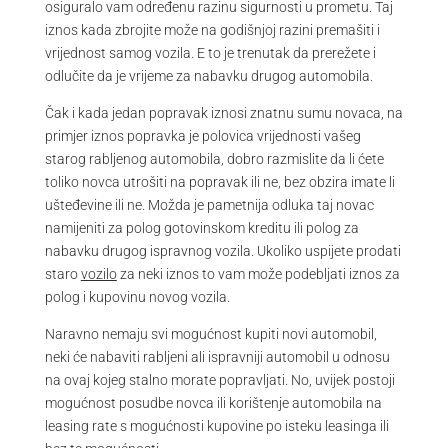
osiguralo vam određenu razinu sigurnosti u prometu. Taj
iznos kada zbrojite može na godišnjoj razini premašiti i
vrijednost samog vozila. E to je trenutak da prerežete i
odlučite da je vrijeme za nabavku drugog automobila.
Čak i kada jedan popravak iznosi znatnu sumu novaca, na
primjer iznos popravka je polovica vrijednosti vašeg
starog rabljenog automobila, dobro razmislite da li ćete
toliko novca utrošiti na popravak ili ne, bez obzira imate li
ušteđevine ili ne. Možda je pametnija odluka taj novac
namijeniti za polog gotovinskom kreditu ili polog za
nabavku drugog ispravnog vozila. Ukoliko uspijete prodati
staro
vozilo
za neki iznos to vam može podebljati iznos za
polog i kupovinu novog vozila.
Naravno nemaju svi mogućnost kupiti novi automobil,
neki će nabaviti rabljeni ali ispravniji automobil u odnosu
na ovaj kojeg stalno morate popravljati. No, uvijek postoji
mogućnost posudbe novca ili korištenje automobila na
leasing rate s mogućnosti kupovine po isteku leasinga ili