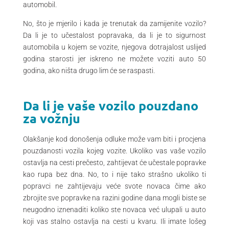
automobil.
No, što je mjerilo i kada je trenutak da zamijenite vozilo?
Da li je to učestalost popravaka, da li je to sigurnost
automobila u kojem se vozite, njegova dotrajalost uslijed
godina starosti jer iskreno ne možete voziti auto 50
godina, ako ništa drugo lim će se raspasti.
Da li je vaše vozilo pouzdano
za vožnju
Olakšanje kod donošenja odluke može vam biti i procjena
pouzdanosti vozila kojeg vozite. Ukoliko vas vaše vozilo
ostavlja na cesti prečesto, zahtijevat će učestale popravke
kao rupa bez dna. No, to i nije tako strašno ukoliko ti
popravci ne zahtijevaju veće svote novaca čime ako
zbrojite sve popravke na razini godine dana mogli biste se
neugodno iznenaditi koliko ste novaca već ulupali u auto
koji vas stalno ostavlja na cesti u kvaru. Ili imate lošeg