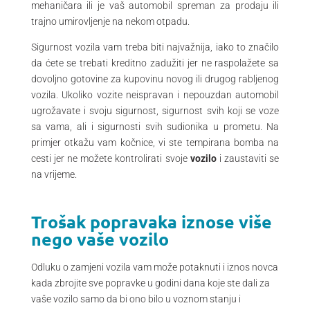
mehaničara ili je vaš automobil spreman za prodaju ili
trajno umirovljenje na nekom otpadu.
Sigurnost vozila vam treba biti najvažnija, iako to značilo
da ćete se trebati kreditno zadužiti jer ne raspolažete sa
dovoljno gotovine za kupovinu novog ili drugog rabljenog
vozila. Ukoliko vozite neispravan i nepouzdan automobil
ugrožavate i svoju sigurnost, sigurnost svih koji se voze
sa vama, ali i sigurnosti svih sudionika u prometu. Na
primjer otkažu vam kočnice, vi ste tempirana bomba na
cesti jer ne možete kontrolirati svoje
vozilo
i zaustaviti se
na vrijeme.
Trošak popravaka iznose više
nego vaše vozilo
Odluku o zamjeni vozila vam može potaknuti i iznos novca
kada zbrojite sve popravke u godini dana koje ste dali za
vaše vozilo samo da bi ono bilo u voznom stanju i