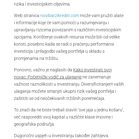
rizika i investicijskim ciljevima.
Web stranica
novibarzikrediti.com
može vam pružiti alate
i informacije koje će vam pomoći u razumijevanju i
upravljanju rizicima povezanim s različitim investicijskim
opcijama. Korištenje ovakvih resursa može biti od velike
koristi, posebno kada se radi o praćenju performansi
investicija i prilagodbi vašeg portfelja u skladu s
promjenama na tržištu.
Ponovno, važno je naglasiti da
Kako investirati svoj
novac: Početnički vodič za ulaganje
ne zanemaruje
važnost raznolikosti u investiranju. Diversificiranjem vaših
ulaganja možete smanjiti ukupni rizik vašeg portfelja i
zaštititi se od neočekivanih tržišnih poremećaja.
To znači da ne biste trebali staviti ‘sve jaja u jednu košaru’,
već rasporediti svoj kapital u različite klase imovine i
geografska područja.
Dugoročni uspjeh u investiranju također zahtijeva