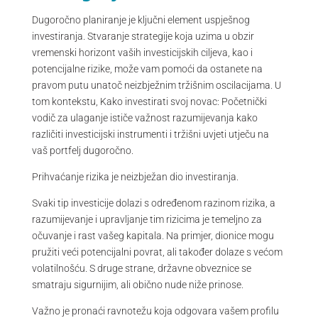
Dugoročno planiranje je ključni element uspješnog
investiranja. Stvaranje strategije koja uzima u obzir
vremenski horizont vaših investicijskih ciljeva, kao i
potencijalne rizike, može vam pomoći da ostanete na
pravom putu unatoč neizbježnim tržišnim oscilacijama. U
tom kontekstu, Kako investirati svoj novac: Početnički
vodič za ulaganje ističe važnost razumijevanja kako
različiti investicijski instrumenti i tržišni uvjeti utječu na
vaš portfelj dugoročno.
Prihvaćanje rizika je neizbježan dio investiranja.
Svaki tip investicije dolazi s određenom razinom rizika, a
razumijevanje i upravljanje tim rizicima je temeljno za
očuvanje i rast vašeg kapitala. Na primjer, dionice mogu
pružiti veći potencijalni povrat, ali također dolaze s većom
volatilnošću. S druge strane, državne obveznice se
smatraju sigurnijim, ali obično nude niže prinose.
Važno je pronaći ravnotežu koja odgovara vašem profilu