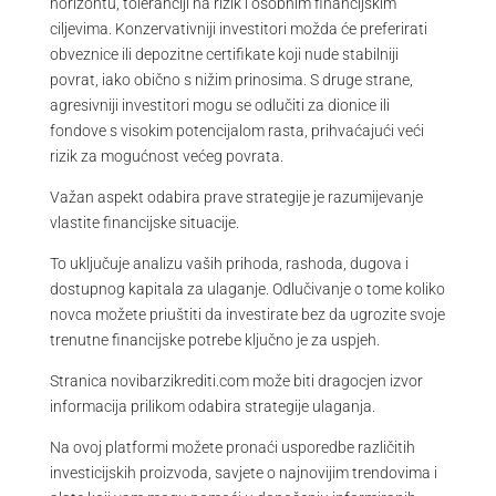
horizontu, toleranciji na rizik i osobnim financijskim
ciljevima. Konzervativniji investitori možda će preferirati
obveznice ili depozitne certifikate koji nude stabilniji
povrat, iako obično s nižim prinosima. S druge strane,
agresivniji investitori mogu se odlučiti za dionice ili
fondove s visokim potencijalom rasta, prihvaćajući veći
rizik za mogućnost većeg povrata.
Važan aspekt odabira prave strategije je razumijevanje
vlastite financijske situacije.
To uključuje analizu vaših prihoda, rashoda, dugova i
dostupnog kapitala za ulaganje. Odlučivanje o tome koliko
novca možete priuštiti da investirate bez da ugrozite svoje
trenutne financijske potrebe ključno je za uspjeh.
Stranica novibarzikrediti.com može biti dragocjen izvor
informacija prilikom odabira strategije ulaganja.
Na ovoj platformi možete pronaći usporedbe različitih
investicijskih proizvoda, savjete o najnovijim trendovima i