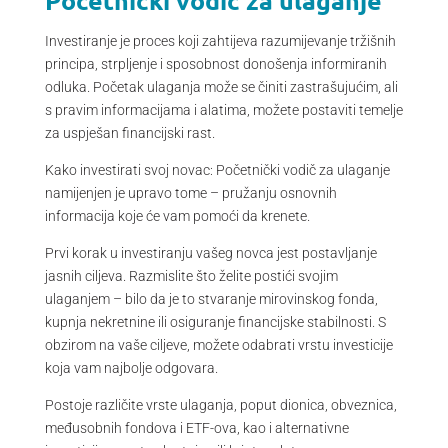
Investiranje je proces koji zahtijeva razumijevanje tržišnih
principa, strpljenje i sposobnost donošenja informiranih
odluka. Početak ulaganja može se činiti zastrašujućim, ali
s pravim informacijama i alatima, možete postaviti temelje
za uspješan financijski rast.
Kako investirati svoj novac: Početnički vodič za ulaganje
namijenjen je upravo tome – pružanju osnovnih
informacija koje će vam pomoći da krenete.
Prvi korak u investiranju vašeg novca jest postavljanje
jasnih ciljeva. Razmislite što želite postići svojim
ulaganjem – bilo da je to stvaranje mirovinskog fonda,
kupnja nekretnine ili osiguranje financijske stabilnosti. S
obzirom na vaše ciljeve, možete odabrati vrstu investicije
koja vam najbolje odgovara.
Postoje različite vrste ulaganja, poput dionica, obveznica,
međusobnih fondova i ETF-ova, kao i alternativne