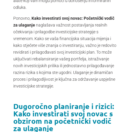
alate koji vam mogu pomoći u donošenju informiranih
odluka.
Ponovno,
Kako investirati svoj novac: Početnički vodič
za ulaganje
naglašava važnost postavljanja realnih
očekivanja i prilagodbe investicijske strategije s
vremenom. Kako se vaša financijska situacija mijenja i
kako stječete više znanja o investiranju, važno je redovito
revidirati i prilagođavati svoj investicijski plan. To može
uključivati rebalansiranje vašeg portfelja, istraživanje
novih investicijskih prilika ili jednostavno prilagođavanje
razina rizika s kojima ste ugodni. Ulaganje je dinamičan
proces i prilagodljivost je ključna za održavanje uspješne
investicijske strategije.
Dugoročno planiranje i rizici:
Kako investirati svoj novac s
obzirom na početnički vodič
za ulaganje