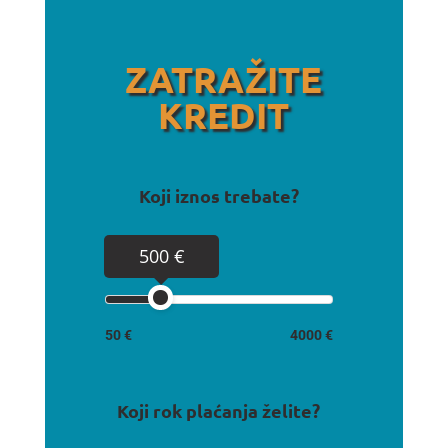
ZATRAŽITE
KREDIT
Koji iznos trebate?
500 €
50 €
4000 €
Koji rok plaćanja želite?