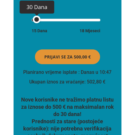
30 Dana
15 Dana
18 Mjeseci
PRIJAVI SE ZA
500,00 €
Planirano vrijeme isplate
: Danas u 10:47
Ukupan iznos za vraćanje:
502,80 €
Nove korisnike ne tražimo platnu listu
za iznose do 500 € na maksimalan rok
do 30 dana!
Prednosti za stare (postojeće
korisnike):
nije potrebna verifikacija