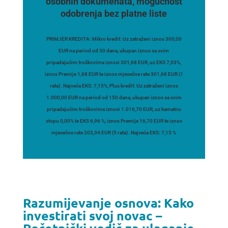
osobnih dokumenata, mogućnost
odobrenja bez platne liste
PRIMJER KREDITA: Mikro kredit: Uz zatraženi iznos 300,00
EUR na period od 30 dana, ukupan iznos sa svim
pripadajućim troškovima iznosi 301,68 EUR, uz EKS 7,03%,
iznos Premije 1,68 EUR te iznos mjesečne rate 301,68 EUR (1
rata). Najveća EKS: 7,15%, Plus kredit: Uz zatraženi iznos
1.000,00 EUR na period od 150 dana, ukupan iznos sa svim
pripadajućim troškovima iznosi 1.016,70 EUR, uz kamatnu
stopu 0,00% te EKS 6,96 %, iznos Premije 16,70 EUR te iznos
mjesečne rate 203,34 EUR (5 rata). Najveća EKS: 7,15 %
Razumijevanje osnova: Kako
investirati svoj novac –
Početnički vodič za ulaganje