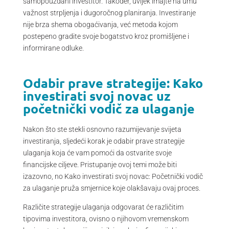
samopouzdani investitor. Također, uvijek imajte na umu
važnost strpljenja i dugoročnog planiranja. Investiranje
nije brza shema obogaćivanja, već metoda kojom
postepeno gradite svoje bogatstvo kroz promišljene i
informirane odluke.
Odabir prave strategije: Kako
investirati svoj novac uz
početnički vodič za ulaganje
Nakon što ste stekli osnovno razumijevanje svijeta
investiranja, sljedeći korak je odabir prave strategije
ulaganja koja će vam pomoći da ostvarite svoje
financijske ciljeve. Pristupanje ovoj temi može biti
izazovno, no Kako investirati svoj novac: Početnički vodič
za ulaganje pruža smjernice koje olakšavaju ovaj proces.
Različite strategije ulaganja odgovarat će različitim
tipovima investitora, ovisno o njihovom vremenskom