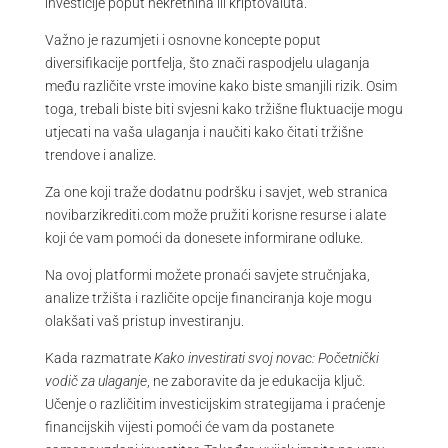
investicije poput nekretnina ili kriptovaluta.
Važno je razumjeti i osnovne koncepte poput
diversifikacije portfelja, što znači raspodjelu ulaganja
među različite vrste imovine kako biste smanjili rizik. Osim
toga, trebali biste biti svjesni kako tržišne fluktuacije mogu
utjecati na vaša ulaganja i naučiti kako čitati tržišne
trendove i analize.
Za one koji traže dodatnu podršku i savjet, web stranica
novibarzikrediti.com može pružiti korisne resurse i alate
koji će vam pomoći da donesete informirane odluke.
Na ovoj platformi možete pronaći savjete stručnjaka,
analize tržišta i različite opcije financiranja koje mogu
olakšati vaš pristup investiranju.
Kada razmatrate
Kako investirati svoj novac: Početnički
vodič za ulaganje
, ne zaboravite da je edukacija ključ.
Učenje o različitim investicijskim strategijama i praćenje
financijskih vijesti pomoći će vam da postanete