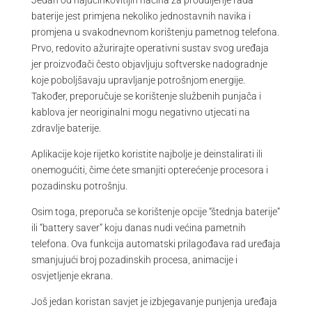
baterije jest primjena nekoliko jednostavnih navika i
promjena u svakodnevnom korištenju pametnog telefona.
Prvo, redovito ažurirajte operativni sustav svog uređaja
jer proizvođači često objavljuju softverske nadogradnje
koje poboljšavaju upravljanje potrošnjom energije.
Također, preporučuje se korištenje službenih punjača i
kablova jer neoriginalni mogu negativno utjecati na
zdravlje baterije.
Aplikacije koje rijetko koristite najbolje je deinstalirati ili
onemogućiti, čime ćete smanjiti opterećenje procesora i
pozadinsku potrošnju.
Osim toga, preporuča se korištenje opcije “štednja baterije”
ili “battery saver” koju danas nudi većina pametnih
telefona. Ova funkcija automatski prilagođava rad uređaja
smanjujući broj pozadinskih procesa, animacije i
osvjetljenje ekrana.
Još jedan koristan savjet je izbjegavanje punjenja uređaja