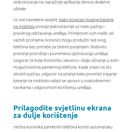
sinkronizacije na najvažnije aplikacije donosi dodatne
uštede.
Uz sve navedene savjete,
kako povećati trajanje baterije
na mobitelu
postaje jednostavnije uz malo pažnje i
pravilnog održavanja uređaja. Primjenom ovih malih, ali
važnih promjena, korisnici mogu produžiti rad svog
telefona bez potrebe za čestim punjenjem. Redovito
praćenje potrošnje i povremena optimizacija uređaja
osigurat će bolje korisničko iskustvo i dulje uživanje u svim
mogućnostima pametnog telefona. Kada znate na što
obratiti pažnju, odgovor na pitanje kako povećati trajanje
baterije na mobitelu nalazi se upravo u svakodnevnim
navikama i odgovornom korištenju uređaja.
Prilagodite svjetlinu ekrana
za dulje korištenje
Većina korisnika pametnih telefona koristi automatsku