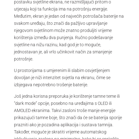
postavku svjetline ekrana, ne razmišljajući pritom o
utjecaju koji ta funkcija ima na potrošnju energije.
Međutim, ekran je jedan od najvećih potrošača baterije na
svakom uređaju, što znači da pažljivo upravljanje
njegovom svjetlinom može znatno produljiti vrijeme
korištenja između dva punjenja. Ručno podešavanje
svjetline na nižu razinu, kad god je to moguće,
jednostavan je, ali vrlo učinkovit način za smanjenje
potrošnje.
U prostorijama s umjerenim ili slabim osvjetljenjem
dovoljan je niži intenzitet svjetla na ekranu, čime se
izbjegava nepotrebno trošenje baterije.
Još jedna korisna preporuka je korištenje tamne teme ili
“dark mode” opcije, posebno na uređajima s OLED ili
AMOLED ekranima. Takvi zasloni troše manje energije
prikazujući tamne boje, što znači da će se baterija sporije
prazniti ako je pozadina aplikacija i sustava tamnija.
Također, moguće je skratiti vrijeme automatskog
isključivanja zaslona na minimalno, kako bi se spriječilo