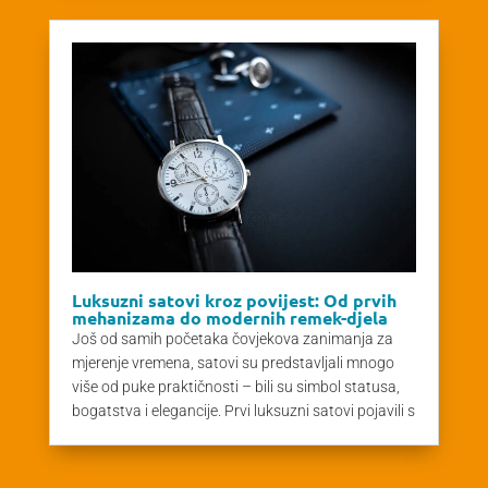
Luksuzni satovi kroz povijest: Od prvih
mehanizama do modernih remek-djela
Još od samih početaka čovjekova zanimanja za
mjerenje vremena, satovi su predstavljali mnogo
više od puke praktičnosti – bili su simbol statusa,
bogatstva i elegancije. Prvi luksuzni satovi pojavili s