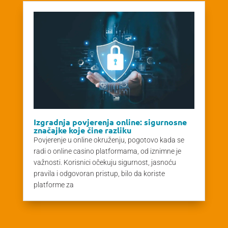
Izgradnja povjerenja online: sigurnosne
značajke koje čine razliku
Povjerenje u online okruženju, pogotovo kada se
radi o online casino platformama, od iznimne je
važnosti. Korisnici očekuju sigurnost, jasnoću
pravila i odgovoran pristup, bilo da koriste
platforme za