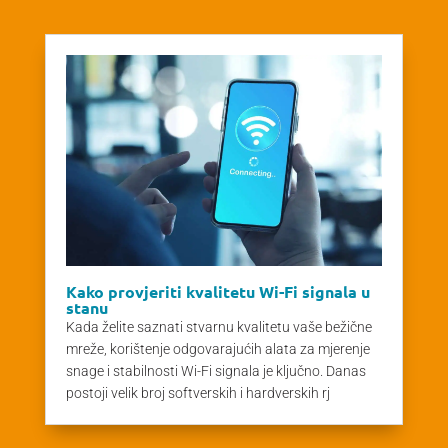
Kako provjeriti kvalitetu Wi-Fi signala u
stanu
Kada želite saznati stvarnu kvalitetu vaše bežične
mreže, korištenje odgovarajućih alata za mjerenje
snage i stabilnosti Wi-Fi signala je ključno. Danas
postoji velik broj softverskih i hardverskih rj