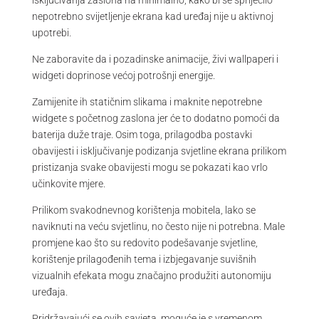
nepotrebno svijetljenje ekrana kad uređaj nije u aktivnoj
upotrebi.
Ne zaboravite da i pozadinske animacije, živi wallpaperi i
widgeti doprinose većoj potrošnji energije.
Zamijenite ih statičnim slikama i maknite nepotrebne
widgete s početnog zaslona jer će to dodatno pomoći da
baterija duže traje. Osim toga, prilagodba postavki
obavijesti i isključivanje podizanja svjetline ekrana prilikom
pristizanja svake obavijesti mogu se pokazati kao vrlo
učinkovite mjere.
Prilikom svakodnevnog korištenja mobitela, lako se
naviknuti na veću svjetlinu, no često nije ni potrebna. Male
promjene kao što su redovito podešavanje svjetline,
korištenje prilagođenih tema i izbjegavanje suvišnih
vizualnih efekata mogu značajno produžiti autonomiju
uređaja.
Pridržavajući se ovih savjeta, moguće je s vremenom