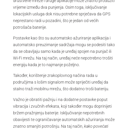
društvene mreže i druge aplikacije može znatno produžiti
vrijeme između dva punjenja. Osim toga, isključivanje
lokacijskih usluga dok nisu potrebne sprječava da GPS
neprestano radi u pozadini, što je jedan od većih
potrošača baterije.
Postavke kao što su automatsko ažuriranje aplikacija i
automatsko preuzimanje sadržaja mogu se podesiti tako
da se obavljaju samo kada je uređaj spojen na punjač ili
Wi-Fi mrežu. Na taj način, uređaj neće nepotrebno trošiti
energiju kada je to najmanje poželjno.
Također, korištenje zrakoplovnog načina rada u
područjima s lošim signalom može spriječiti uređaj da
stalno traži mobilnu mrežu, što dodatno troši bateriju.
Važno je obratiti pažnju i na dodatne postavke poput
vibracija i zvučnih efekata, koji također mogu doprinijeti
bržem pražnjenju baterije. Isključivanje nepotrebnih
obavijesti te ograničavanje automatskih ažuriranja može
znatno smanjiti potrošnju. Na taj način,
kako povećati