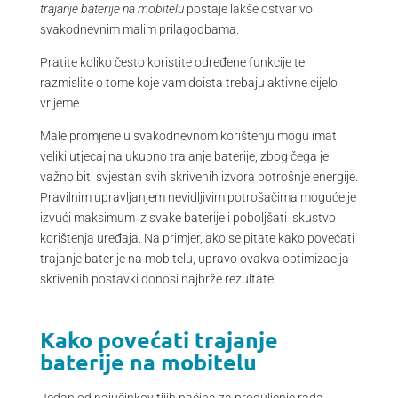
trajanje baterije na mobitelu
postaje lakše ostvarivo
svakodnevnim malim prilagodbama.
Pratite koliko često koristite određene funkcije te
razmislite o tome koje vam doista trebaju aktivne cijelo
vrijeme.
Male promjene u svakodnevnom korištenju mogu imati
veliki utjecaj na ukupno trajanje baterije, zbog čega je
važno biti svjestan svih skrivenih izvora potrošnje energije.
Pravilnim upravljanjem nevidljivim potrošačima moguće je
izvući maksimum iz svake baterije i poboljšati iskustvo
korištenja uređaja. Na primjer, ako se pitate kako povećati
trajanje baterije na mobitelu, upravo ovakva optimizacija
skrivenih postavki donosi najbrže rezultate.
Kako povećati trajanje
baterije na mobitelu
Jedan od najučinkovitijih načina za produljenje rada