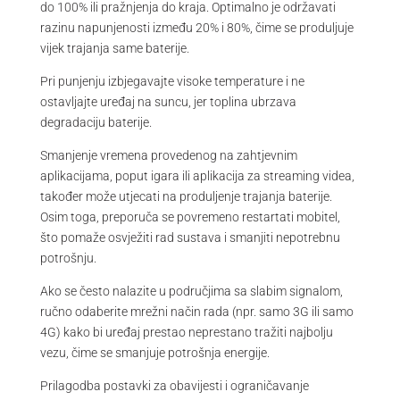
do 100% ili pražnjenja do kraja. Optimalno je održavati
razinu napunjenosti između 20% i 80%, čime se produljuje
vijek trajanja same baterije.
Pri punjenju izbjegavajte visoke temperature i ne
ostavljajte uređaj na suncu, jer toplina ubrzava
degradaciju baterije.
Smanjenje vremena provedenog na zahtjevnim
aplikacijama, poput igara ili aplikacija za streaming videa,
također može utjecati na produljenje trajanja baterije.
Osim toga, preporuča se povremeno restartati mobitel,
što pomaže osvježiti rad sustava i smanjiti nepotrebnu
potrošnju.
Ako se često nalazite u područjima sa slabim signalom,
ručno odaberite mrežni način rada (npr. samo 3G ili samo
4G) kako bi uređaj prestao neprestano tražiti najbolju
vezu, čime se smanjuje potrošnja energije.
Prilagodba postavki za obavijesti i ograničavanje