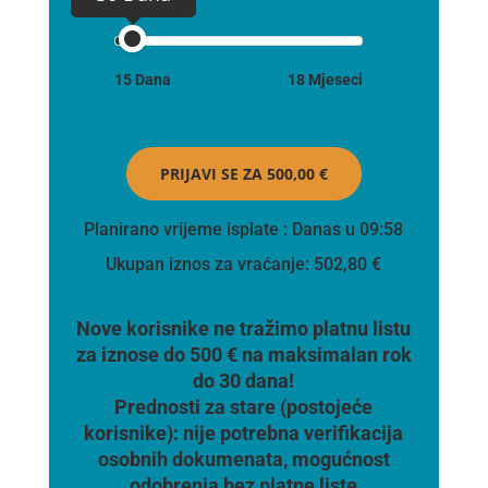
15 Dana
18 Mjeseci
PRIJAVI SE ZA
500,00 €
Planirano vrijeme isplate
: Danas u 09:58
Ukupan iznos za vraćanje:
502,80 €
Nove korisnike ne tražimo platnu listu
za iznose do 500 € na maksimalan rok
do 30 dana!
Prednosti za stare (postojeće
korisnike):
nije potrebna verifikacija
osobnih dokumenata, mogućnost
odobrenja bez platne liste