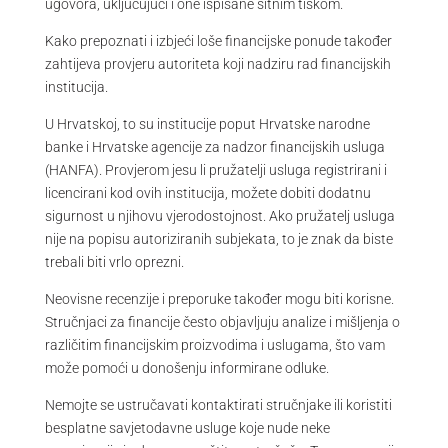
ugovora, uključujući i one ispisane sitnim tiskom.
Kako prepoznati i izbjeći loše financijske ponude također
zahtijeva provjeru autoriteta koji nadziru rad financijskih
institucija.
U Hrvatskoj, to su institucije poput Hrvatske narodne
banke i Hrvatske agencije za nadzor financijskih usluga
(HANFA). Provjerom jesu li pružatelji usluga registrirani i
licencirani kod ovih institucija, možete dobiti dodatnu
sigurnost u njihovu vjerodostojnost. Ako pružatelj usluga
nije na popisu autoriziranih subjekata, to je znak da biste
trebali biti vrlo oprezni.
Neovisne recenzije i preporuke također mogu biti korisne.
Stručnjaci za financije često objavljuju analize i mišljenja o
različitim financijskim proizvodima i uslugama, što vam
može pomoći u donošenju informirane odluke.
Nemojte se ustručavati kontaktirati stručnjake ili koristiti
besplatne savjetodavne usluge koje nude neke