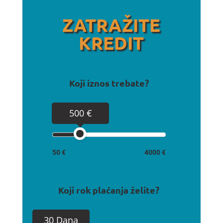
ZATRAŽITE
KREDIT
Koji iznos trebate?
500 €
50 €
4000 €
Koji rok plaćanja želite?
30 Dana