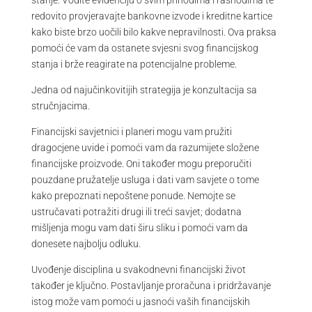
redovito provjeravajte bankovne izvode i kreditne kartice
kako biste brzo uočili bilo kakve nepravilnosti. Ova praksa
pomoći će vam da ostanete svjesni svog financijskog
stanja i brže reagirate na potencijalne probleme.
Jedna od najučinkovitijih strategija je konzultacija sa
stručnjacima.
Financijski savjetnici i planeri mogu vam pružiti
dragocjene uvide i pomoći vam da razumijete složene
financijske proizvode. Oni također mogu preporučiti
pouzdane pružatelje usluga i dati vam savjete o tome
kako prepoznati nepoštene ponude. Nemojte se
ustručavati potražiti drugi ili treći savjet; dodatna
mišljenja mogu vam dati širu sliku i pomoći vam da
donesete najbolju odluku.
Uvođenje disciplina u svakodnevni financijski život
također je ključno. Postavljanje proračuna i pridržavanje
istog može vam pomoći u jasnoći vaših financijskih