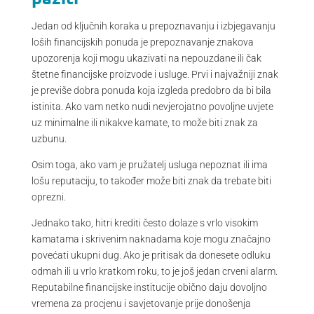
Jedan od ključnih koraka u prepoznavanju i izbjegavanju
loših financijskih ponuda je prepoznavanje znakova
upozorenja koji mogu ukazivati na nepouzdane ili čak
štetne financijske proizvode i usluge. Prvi i najvažniji znak
je previše dobra ponuda koja izgleda predobro da bi bila
istinita. Ako vam netko nudi nevjerojatno povoljne uvjete
uz minimalne ili nikakve kamate, to može biti znak za
uzbunu.
Osim toga, ako vam je pružatelj usluga nepoznat ili ima
lošu reputaciju, to također može biti znak da trebate biti
oprezni.
Jednako tako, hitri krediti često dolaze s vrlo visokim
kamatama i skrivenim naknadama koje mogu značajno
povećati ukupni dug. Ako je pritisak da donesete odluku
odmah ili u vrlo kratkom roku, to je još jedan crveni alarm.
Reputabilne financijske institucije obično daju dovoljno
vremena za procjenu i savjetovanje prije donošenja