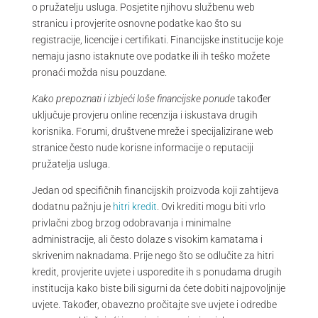
o pružatelju usluga. Posjetite njihovu službenu web
stranicu i provjerite osnovne podatke kao što su
registracije, licencije i certifikati. Financijske institucije koje
nemaju jasno istaknute ove podatke ili ih teško možete
pronaći možda nisu pouzdane.
Kako prepoznati i izbjeći loše financijske ponude
također
uključuje provjeru online recenzija i iskustava drugih
korisnika. Forumi, društvene mreže i specijalizirane web
stranice često nude korisne informacije o reputaciji
pružatelja usluga.
Jedan od specifičnih financijskih proizvoda koji zahtijeva
dodatnu pažnju je
hitri kredit
. Ovi krediti mogu biti vrlo
privlačni zbog brzog odobravanja i minimalne
administracije, ali često dolaze s visokim kamatama i
skrivenim naknadama. Prije nego što se odlučite za hitri
kredit, provjerite uvjete i usporedite ih s ponudama drugih
institucija kako biste bili sigurni da ćete dobiti najpovoljnije
uvjete. Također, obavezno pročitajte sve uvjete i odredbe