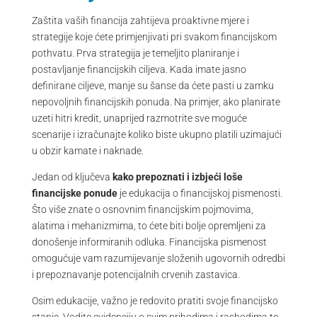
Zaštita vaših financija zahtijeva proaktivne mjere i
strategije koje ćete primjenjivati pri svakom financijskom
pothvatu. Prva strategija je temeljito planiranje i
postavljanje financijskih ciljeva. Kada imate jasno
definirane ciljeve, manje su šanse da ćete pasti u zamku
nepovoljnih financijskih ponuda. Na primjer, ako planirate
uzeti hitri kredit, unaprijed razmotrite sve moguće
scenarije i izračunajte koliko biste ukupno platili uzimajući
u obzir kamate i naknade.
Jedan od ključeva
kako prepoznati i izbjeći loše
financijske ponude
je edukacija o financijskoj pismenosti.
Što više znate o osnovnim financijskim pojmovima,
alatima i mehanizmima, to ćete biti bolje opremljeni za
donošenje informiranih odluka. Financijska pismenost
omogućuje vam razumijevanje složenih ugovornih odredbi
i prepoznavanje potencijalnih crvenih zastavica.
Osim edukacije, važno je redovito pratiti svoje financijsko
stanje. Vodite evidenciju o svim prihodima i rashodima te