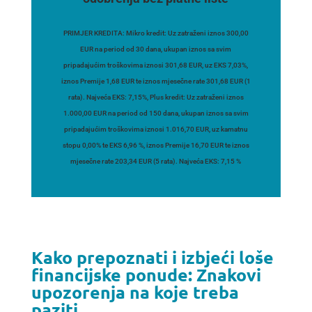
PRIMJER KREDITA: Mikro kredit: Uz zatraženi iznos 300,00
EUR na period od 30 dana, ukupan iznos sa svim
pripadajućim troškovima iznosi 301,68 EUR, uz EKS 7,03%,
iznos Premije 1,68 EUR te iznos mjesečne rate 301,68 EUR (1
rata). Najveća EKS: 7,15%, Plus kredit: Uz zatraženi iznos
1.000,00 EUR na period od 150 dana, ukupan iznos sa svim
pripadajućim troškovima iznosi 1.016,70 EUR, uz kamatnu
stopu 0,00% te EKS 6,96 %, iznos Premije 16,70 EUR te iznos
mjesečne rate 203,34 EUR (5 rata). Najveća EKS: 7,15 %
Kako prepoznati i izbjeći loše
financijske ponude: Znakovi
upozorenja na koje treba
paziti