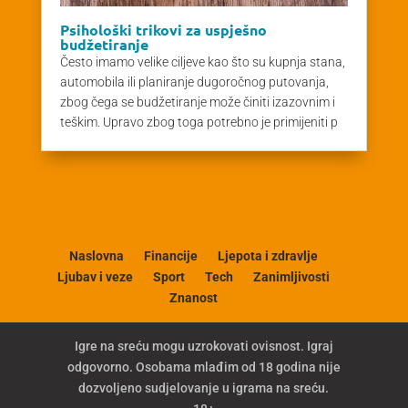
Psihološki trikovi za uspješno
budžetiranje
Često imamo velike ciljeve kao što su kupnja stana,
automobila ili planiranje dugoročnog putovanja,
zbog čega se budžetiranje može činiti izazovnim i
teškim. Upravo zbog toga potrebno je primijeniti p
Naslovna
Financije
Ljepota i zdravlje
Ljubav i veze
Sport
Tech
Zanimljivosti
Znanost
Igre na sreću mogu uzrokovati ovisnost. Igraj
odgovorno. Osobama mlađim od 18 godina nije
dozvoljeno sudjelovanje u igrama na sreću.