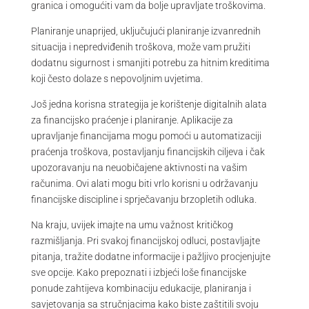
granica i omogućiti vam da bolje upravljate troškovima.
Planiranje unaprijed, uključujući planiranje izvanrednih
situacija i nepredviđenih troškova, može vam pružiti
dodatnu sigurnost i smanjiti potrebu za hitnim kreditima
koji često dolaze s nepovoljnim uvjetima.
Još jedna korisna strategija je korištenje digitalnih alata
za financijsko praćenje i planiranje. Aplikacije za
upravljanje financijama mogu pomoći u automatizaciji
praćenja troškova, postavljanju financijskih ciljeva i čak
upozoravanju na neuobičajene aktivnosti na vašim
računima. Ovi alati mogu biti vrlo korisni u održavanju
financijske discipline i sprječavanju brzopletih odluka.
Na kraju, uvijek imajte na umu važnost kritičkog
razmišljanja. Pri svakoj financijskoj odluci, postavljajte
pitanja, tražite dodatne informacije i pažljivo procjenjujte
sve opcije. Kako prepoznati i izbjeći loše financijske
ponude zahtijeva kombinaciju edukacije, planiranja i
savjetovanja sa stručnjacima kako biste zaštitili svoju