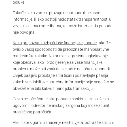
odluke.
Također, ako vam se pružaju nepotpune ili nejasne
informacije, ili ako postoji nedostatak transparentnosti u
vezi s uvjetima i odredbama, to može biti znak da ponuda
nije povoljna.
Kako prepoznati i izbjeći loše financijske ponude
također
ovisi o vašoj sposobnosti da prepoznate manipulativne
marketinške taktike. Na primjer, agresivno oglašavanje
koje obećava lako i brzo rješenje za vaše financijske
probleme može biti znak da se radi o nepoštenoj ponudi.
Uvijek pažljivo pročitajte sitni tisak i postavljajte pitanja
kako biste dobili sve potrebne informacije prije nego što se
obvežete na bilo kakvu financijsku transakciju.
Često se loše financijske ponude maskiraju iza složenih
ugovornih odredbi i tehničkog žargona koji može zbuniti
prosječnog potrošača.
Ako niste sigurni u značenje nekih uvjeta, potražite stručni