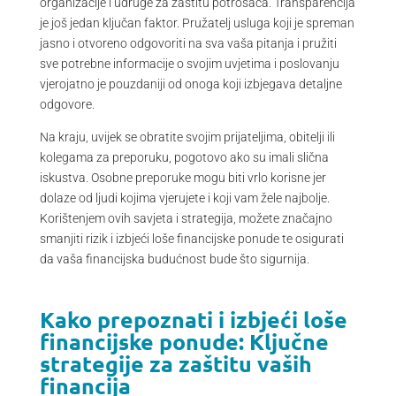
organizacije i udruge za zaštitu potrošača. Transparencija
je još jedan ključan faktor. Pružatelj usluga koji je spreman
jasno i otvoreno odgovoriti na sva vaša pitanja i pružiti
sve potrebne informacije o svojim uvjetima i poslovanju
vjerojatno je pouzdaniji od onoga koji izbjegava detaljne
odgovore.
Na kraju, uvijek se obratite svojim prijateljima, obitelji ili
kolegama za preporuku, pogotovo ako su imali slična
iskustva. Osobne preporuke mogu biti vrlo korisne jer
dolaze od ljudi kojima vjerujete i koji vam žele najbolje.
Korištenjem ovih savjeta i strategija, možete značajno
smanjiti rizik i izbjeći loše financijske ponude te osigurati
da vaša financijska budućnost bude što sigurnija.
Kako prepoznati i izbjeći loše
financijske ponude: Ključne
strategije za zaštitu vaših
financija