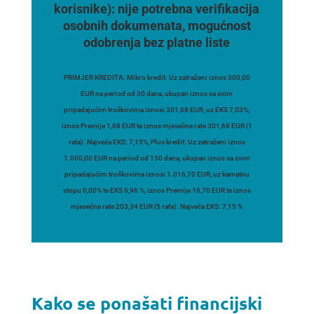
korisnike):
nije potrebna verifikacija
osobnih dokumenata, mogućnost
odobrenja bez platne liste
PRIMJER KREDITA: Mikro kredit: Uz zatraženi iznos 300,00
EUR na period od 30 dana, ukupan iznos sa svim
pripadajućim troškovima iznosi 301,68 EUR, uz EKS 7,03%,
iznos Premije 1,68 EUR te iznos mjesečne rate 301,68 EUR (1
rata). Najveća EKS: 7,15%, Plus kredit: Uz zatraženi iznos
1.000,00 EUR na period od 150 dana, ukupan iznos sa svim
pripadajućim troškovima iznosi 1.016,70 EUR, uz kamatnu
stopu 0,00% te EKS 6,96 %, iznos Premije 16,70 EUR te iznos
mjesečne rate 203,34 EUR (5 rata). Najveća EKS: 7,15 %
Kako se ponašati financijski