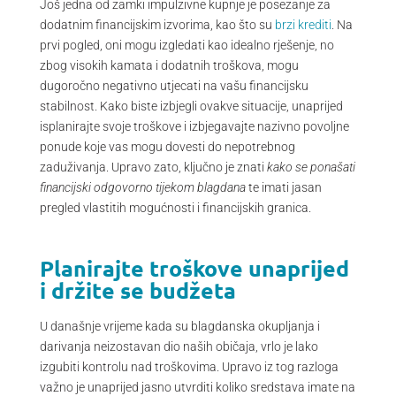
Još jedna od zamki impulzivne kupnje je posezanje za
dodatnim financijskim izvorima, kao što su
brzi krediti
. Na
prvi pogled, oni mogu izgledati kao idealno rješenje, no
zbog visokih kamata i dodatnih troškova, mogu
dugoročno negativno utjecati na vašu financijsku
stabilnost. Kako biste izbjegli ovakve situacije, unaprijed
isplanirajte svoje troškove i izbjegavajte nazivno povoljne
ponude koje vas mogu dovesti do nepotrebnog
zaduživanja. Upravo zato, ključno je znati
kako se ponašati
financijski odgovorno tijekom blagdana
te imati jasan
pregled vlastitih mogućnosti i financijskih granica.
Planirajte troškove unaprijed
i držite se budžeta
U današnje vrijeme kada su blagdanska okupljanja i
darivanja neizostavan dio naših običaja, vrlo je lako
izgubiti kontrolu nad troškovima. Upravo iz tog razloga
važno je unaprijed jasno utvrditi koliko sredstava imate na