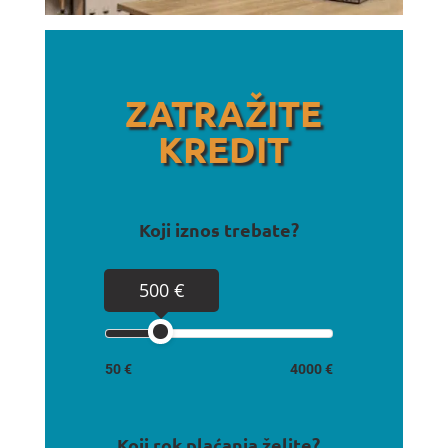
ZATRAŽITE
KREDIT
Koji iznos trebate?
500 €
50 €
4000 €
Koji rok plaćanja želite?