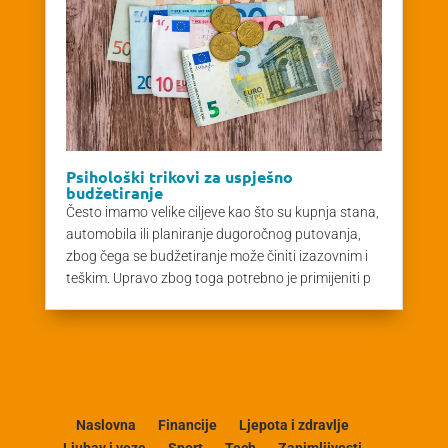
Psihološki trikovi za uspješno
budžetiranje
Često imamo velike ciljeve kao što su kupnja stana,
automobila ili planiranje dugoročnog putovanja,
zbog čega se budžetiranje može činiti izazovnim i
teškim. Upravo zbog toga potrebno je primijeniti p
Naslovna
Financije
Ljepota i zdravlje
Ljubav i veze
Sport
Tech
Zanimljivosti