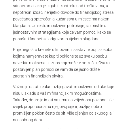
situacijama lako je izgubiti kontrolu nad troškovima, a
nepotrebni izdaci nerijetko dovode do financijskog stresa i
povećanog opterećenja kućanstva u mjesecima nakon
blagdana. Umjesto impulzivne potrošnje, razmislite o
jednostavnim strategijama koje će vam pomoći kako se
ponašati financijski odgovorno tijekom blagdana.
Prije nego što krenete u kupovinu, sastavite popis osoba
kojima namjeravate kupiti poklone te uz svaku osobu
navedite maksimalni iznos koji možete potrošiti. Ovako
postavljen plan pomoći će vam da se jasno držite
zacrtanih financijskih okvira.
Važno je ostati realan i izbjegavati impulzivne odluke koje
nisu u skladu s vašim financijskim mogućnostima.
Također, dobro je imati na umu da vrijednost poklona nije
uvijek proporcionalna njegovoj cijeni; pažljiv, dobro
promišljen poklon često će biti više cijenjen od skupog, ali
neosobnog dara.