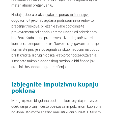
materijalnom pretjerivanju.
Nadalje, dobra praksa
kako se ponašati financijski
odgovorno tijekom blagdana
podrazumijeva redovito
praćenje troškova, bilježenje svake potrošnje te
pravovremenu prilagodbu prema unaprijed određenom
budžetu. Kada jasno pratite svoje izdatke, uočavate i
kontrolirate nepotrebne troškove te izbjegavate situacije u
kojima ste prisiljeni posegnuti za skupim opcijama poput
brzih kredita ili drugih oblika kratkoročnog zaduživanja.
Time ćete nakon blagdanskog razdoblja biti financijski
stabilni i bez dodatnog opterećenja.
Izbjegnite impulzivnu kupnju
poklona
Mnogi tijekom blagdana pod pritiskom osjećaja obveze i
očekivanja bližnjih često posežu za impulzivnom kupnjom
poklona, što može snažno narušiti kućni budžet. U takvim