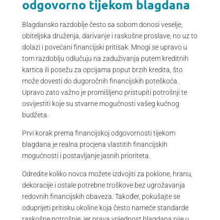
odgovorno tijekom blagdana
Blagdansko razdoblje često sa sobom donosi veselje,
obiteljska druženja, darivanje i raskošne proslave, no uz to
dolazi i povećani financijski pritisak. Mnogi se upravo u
tom razdoblju odlučuju na zaduživanja putem kreditnih
kartica ili posežu za opcijama poput brzih kredita, što
može dovesti do dugoročnih financijskih poteškoća.
Upravo zato važno je promišljeno pristupiti potrošnji te
osvijestiti koje su stvarne mogućnosti vašeg kućnog
budžeta.
Prvi korak prema financijskoj odgovornosti tijekom
blagdana je realna procjena vlastitih financijskih
mogućnosti i postavljanje jasnih prioriteta.
Odredite koliko novca možete izdvojiti za poklone, hranu,
dekoracije i ostale potrebne troškove bez ugrožavanja
redovnih financijskih obaveza. Također, pokušajte se
oduprijeti pritisku okoline koja često nameće standarde
raskošne potrošnje, jer prava vrijednost blagdana nije u