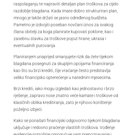
raspolaganju te napraviti detaljan plan troškova za cijelo
razdoblje blagdana. Kada imate dobro strukturiran plan,
mnogo je lakše držati se jasno određenog budžeta.
Pametno je izdvojiti poseban novčani iznos za svakog
člana obitelji za koga planirate kupovati poklone, kao i
zasebnu stavku za troškove poput hrane, ukrasa i
eventualnih putovanja.
Planiranjem unaprijed smanjujete rizik da ćete tijekom
blagdana posegnuti za skupljim opcijama financiranja
kao što su brzi krediti, čije vraćanje često predstavlja
veliko financijsko opterećenje u narednim mjesecima.
Brzi krediti, iako mogu izgledati kao jednostavno i brzo
rješenje, zapravo nose znatno veće kamate i troškove od
klasičnih oblika kreditiranja, zato je njihovo korištenje
poželjno izbjeći.
Kako se ponašati financijski odgovorno tijekom blagdana
uključuje i redovno praćenje vlastitih troškova. Vođenje
evidencije potrošnje omogućuje vam prepoznavanje i