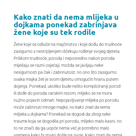
Kako znati da nema mlijeka u
dojkama ponekad zabrinjava
žene koje su tek rodile
Žene koje se odluče na majčinstvo i koje dođu do trudnoće
zasigurno s nestrpljenjem iščekuju rođenje svojeg djeteta.
Prilikom trudnoće, poroda i neposredno nakon poroda
miješaju se razni osjećaji, možda se javljaju neke
nesigurnosti pa čak i zabrinutost, no ono što zasigurno
svaka majka želi je svom djetetu omogućiti hranu putem
dojenja. Ponekad, ukoliko bude nešto kompliciraniji porod
ili dođe do poroda carskim rezom, mlijeko se ne mora
nužno pojaviti odmah. Nepojavljivanje mlijeka po porodu
može zabrinuti mnoge majke, no
kako znati da nema
mlijeka u dojkama
? Ponekad se dogodi da zbog neke
traume koja se dogodila pri porodu, mlijeko malo kasni, no
to ne znači da ga uopće nema već je potrebno malo
vremena kako bi stvari došle na svoje. Kako znati da nema