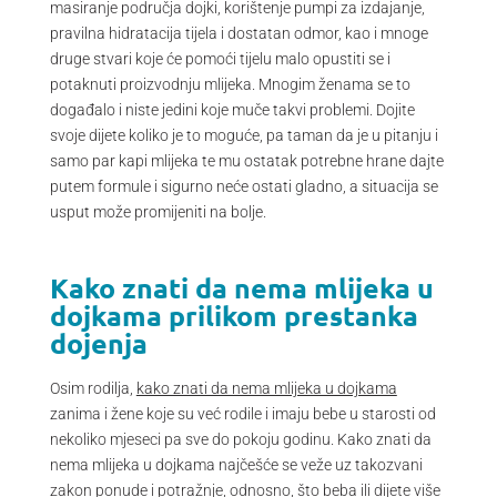
masiranje područja dojki, korištenje pumpi za izdajanje,
pravilna hidratacija tijela i dostatan odmor, kao i mnoge
druge stvari koje će pomoći tijelu malo opustiti se i
potaknuti proizvodnju mlijeka. Mnogim ženama se to
događalo i niste jedini koje muče takvi problemi. Dojite
svoje dijete koliko je to moguće, pa taman da je u pitanju i
samo par kapi mlijeka te mu ostatak potrebne hrane dajte
putem formule i sigurno neće ostati gladno, a situacija se
usput može promijeniti na bolje.
Kako znati da nema mlijeka u
dojkama prilikom prestanka
dojenja
Osim rodilja,
kako znati da nema mlijeka u dojkama
zanima i žene koje su već rodile i imaju bebe u starosti od
nekoliko mjeseci pa sve do pokoju godinu. Kako znati da
nema mlijeka u dojkama najčešće se veže uz takozvani
zakon ponude i potražnje, odnosno, što beba ili dijete više