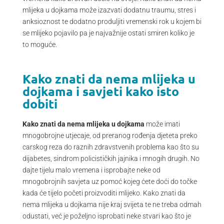
mlijeka u dojkama može izazvati dodatnu traumu, stres i
anksioznost te dodatno produljiti vremenski rok u kojem bi
se mlijeko pojavilo pa je najvažnije ostati smiren koliko je
to moguće.
Kako znati da nema mlijeka u
dojkama i savjeti kako isto
dobiti
Kako znati da nema mlijeka u dojkama
može imati
mnogobrojne utjecaje, od preranog rođenja djeteta preko
carskog reza do raznih zdravstvenih problema kao što su
dijabetes, sindrom policističkih jajnika i mnogih drugih. No
dajte tijelu malo vremena i isprobajte neke od
mnogobrojnih savjeta uz pomoć kojeg ćete doći do točke
kada će tijelo početi proizvoditi mlijeko. Kako znati da
nema mlijeka u dojkama nije kraj svijeta te ne treba odmah
odustati, već je poželjno isprobati neke stvari kao što je