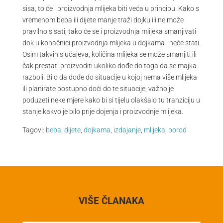
sisa, to će i proizvodnja mlijeka biti veća u principu. Kako s
vremenom beba ili dijete manje traži dojku ili ne može
pravilno sisati, tako će se i proizvodnja mlijeka smanjivati
dok u konačnici proizvodnja mlijeka u dojkama i neće stati.
Osim takvih slučajeva, količina mlijeka se može smanjiti ili
čak prestati proizvoditi ukoliko dođe do toga da se majka
razboli. Bilo da dođe do situacije u kojoj nema više mlijeka
ili planirate postupno doći do te situacije, važno je
poduzeti neke mjere kako bi si tijelu olakšalo tu tranziciju u
stanje kakvo je bilo prije dojenja i proizvodnje mlijeka.
Tagovi:
beba
,
dijete
,
dojkama
,
izdajanje
,
mlijeka
,
porod
VIŠE ČLANAKA