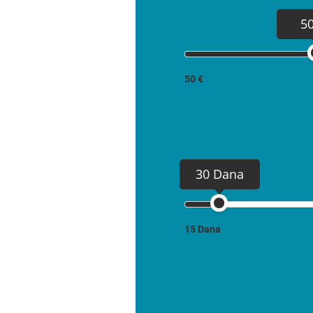
5
50 €
30 Dana
15 Dana