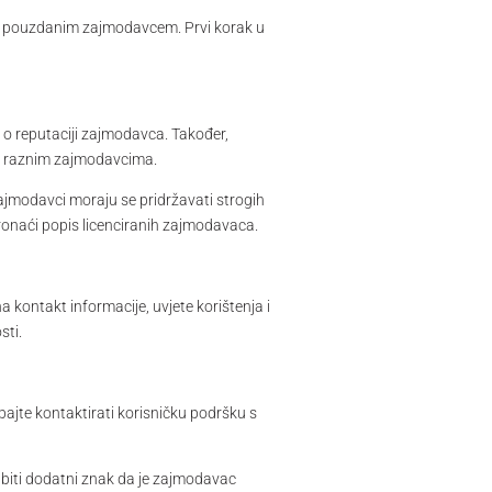
m i pouzdanim zajmodavcem. Prvi korak u
 o reputaciji zajmodavca. Također,
e o raznim zajmodavcima.
 zajmodavci moraju se pridržavati strogih
ronaći popis licenciranih zajmodavaca.
a kontakt informacije, uvjete korištenja i
sti.
bajte kontaktirati korisničku podršku s
 biti dodatni znak da je zajmodavac