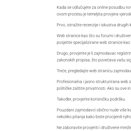
Kada se odlučujete za online posudbu nov
ovom procesu je temeljita provjera vjerod
Prvo, istražite recenzije i iskustva drugih 
Web stranice kao što su forumi i društve
posjetite specijalizirane web stranice ka
Drugo, provjerite je li zajmodavac registri
zakonskih propisa, što povećava vašu sig
Treće, pregledajte web stranicu zajmoda
Profesionalna i jasno strukturirana web st
političke zaštite privatnosti. Ako su ove 
Također, provjerite korisničku podršku.
Pouzdani zajmodavci obično nude više kana
nekoliko pitanja kako biste procijenili njih
Ne zaboravite provjeriti i društvene mre