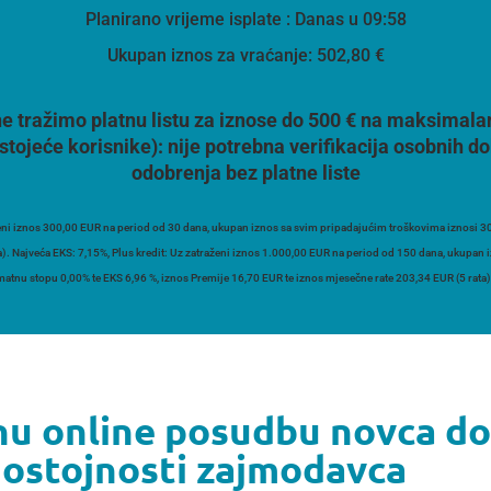
Planirano vrijeme isplate
: Danas u 09:58
Ukupan iznos za vraćanje:
502,80 €
e tražimo platnu listu za iznose do 500 € na maksimala
stojeće korisnike):
nije potrebna verifikacija osobnih
odobrenja bez platne liste
ni iznos 300,00 EUR na period od 30 dana, ukupan iznos sa svim pripadajućim troškovima iznosi 30
a). Najveća EKS: 7,15%, Plus kredit: Uz zatraženi iznos 1.000,00 EUR na period od 150 dana, ukupan
atnu stopu 0,00% te EKS 6,96 %, iznos Premije 16,70 EUR te iznos mjesečne rate 203,34 EUR (5 rata)
nu online posudbu novca do 
dostojnosti zajmodavca