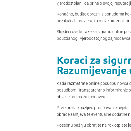
vjerodostojan i da brine o svojoj reputaciji
Konačno, budite oprezni s ponudama koje z
bez ikakvih provjera, to može biti znak pri
Slijedeći ove korake za sigurnu online po
pouzdanog i vjerodostojnog zajmodavca
Koraci za sigur
Razumijevanje 
Kada razmatrate online posudbu novca do 
posudbom. Transparentno informiranje o 
obveze prema zajmodavcu.
Prvi korak je pažljivo proučavanje uvjeta
obrade zahtjeva te eventualne dodatne na
Posebnu pažnju obratite na rok otplate j