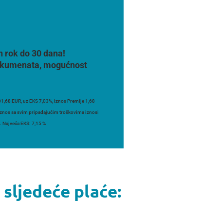
n rok do 30 dana!
 dokumenata, mogućnost
1,68 EUR, uz EKS 7,03%, iznos Premije 1,68
 iznos sa svim pripadajućim troškovima iznosi
. Najveća EKS: 7,15 %
sljedeće plaće: