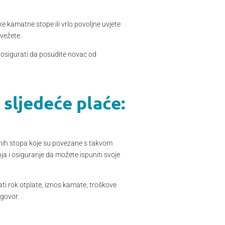
e kamatne stope ili vrlo povoljne uvjete
bvežete.
i osigurati da posudite novac od
sljedeće plaće:
tnih stopa koje su povezane s takvom
 i osiguranje da možete ispuniti svoje
ati rok otplate, iznos kamate, troškove
ugovor.