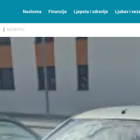
Naslovna
Financije
Ljepota i zdravlje
Ljubav i vez