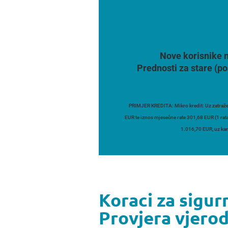
Nove korisnike n
Prednosti za stare (po
PRIMJER KREDITA: Mikro kredit: Uz zatraže
EUR te iznos mjesečne rate 301,68 EUR (1 rat
1.016,70 EUR, uz kam
Koraci za sigur
Provjera vjero