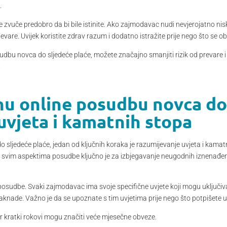
.
vuče predobro da bi bile istinite. Ako zajmodavac nudi nevjerojatno nisk
jevare. Uvijek koristite zdrav razum i dodatno istražite prije nego što se o
sudbu novca do sljedeće plaće, možete značajno smanjiti rizik od prevare 
.
nu online posudbu novca do 
uvjeta i kamatnih stopa
sljedeće plaće, jedan od ključnih koraka je razumijevanje uvjeta i kama
svim aspektima posudbe ključno je za izbjegavanje neugodnih iznenađenja
 posudbe. Svaki zajmodavac ima svoje specifične uvjete koji mogu uključiv
knade. Važno je da se upoznate s tim uvjetima prije nego što potpišete 
er kratki rokovi mogu značiti veće mjesečne obveze.