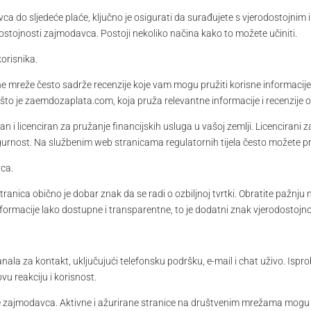
ca do sljedeće plaće, ključno je osigurati da surađujete s vjerodostojni
ostojnosti zajmodavca. Postoji nekoliko načina kako to možete učiniti.
korisnika.
ne mreže često sadrže recenzije koje vam mogu pružiti korisne informacije
o što je zaemdozaplata.com, koja pruža relevantne informacije i recenzij
ran i licenciran za pružanje financijskih usluga u vašoj zemlji. Licencirani
urnost. Na službenim web stranicama regulatornih tijela često možete p
vca.
ranica obično je dobar znak da se radi o ozbiljnoj tvrtki. Obratite pažnju n
informacije lako dostupne i transparentne, to je dodatni znak vjerodostojno
la za kontakt, uključujući telefonsku podršku, e-mail i chat uživo. Ispro
ovu reakciju i korisnost.
že zajmodavca. Aktivne i ažurirane stranice na društvenim mrežama mogu