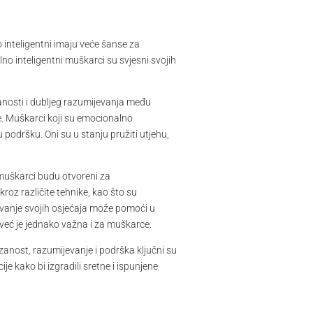
inteligentni imaju veće šanse za
no inteligentni muškarci su svjesni svojih
anosti i dubljeg razumijevanja među
e. Muškarci koji su emocionalno
 podršku. Oni su u stanju pružiti utjehu,
 muškarci budu otvoreni za
roz različite tehnike, kao što su
ažavanje svojih osjećaja može pomoći u
 već je jednako važna i za muškarce.
anost, razumijevanje i podrška ključni su
ije kako bi izgradili sretne i ispunjene