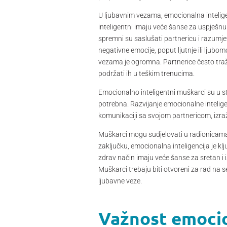
U ljubavnim vezama, emocionalna intelige
inteligentni imaju veće šanse za uspješnu 
spremni su saslušati partnericu i razumjet
negativne emocije, poput ljutnje ili ljub
vezama je ogromna. Partnerice često traž
podržati ih u teškim trenucima.
Emocionalno inteligentni muškarci su u sta
potrebna. Razvijanje emocionalne intelig
komunikaciji sa svojom partnericom, izraža
Muškarci mogu sudjelovati u radionicama ili
zaključku, emocionalna inteligencija je kl
zdrav način imaju veće šanse za sretan i i
Muškarci trebaju biti otvoreni za rad na se
ljubavne veze.
Važnost emocio