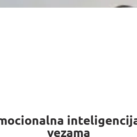
mocionalna inteligencij
vezama