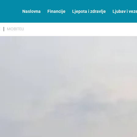
Naslovna
Financije
Ljepota i zdravlje
Ljubav i vez