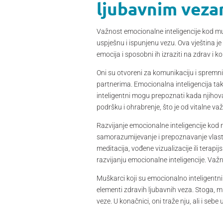
ljubavnim vez
Važnost emocionalne inteligencije kod m
uspješnu i ispunjenu vezu. Ova vještina j
emocija i sposobni ih izraziti na zdrav i k
Oni su otvoreni za komunikaciju i spremn
partnerima. Emocionalna inteligencija tak
inteligentni mogu prepoznati kada njihova 
podršku i ohrabrenje, što je od vitalne v
Razvijanje emocionalne inteligencije kod
samorazumijevanje i prepoznavanje vlastiti
meditacija, vođene vizualizacije ili terap
razvijanju emocionalne inteligencije. Važ
Muškarci koji su emocionalno inteligentn
elementi zdravih ljubavnih veza. Stoga, muš
veze. U konačnici, oni traže nju, ali i se