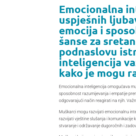
Emocionalna in
uspješnih ljuba
emocija i sposo
šanse za sretan
podnaslovu ist
inteligencija v
kako je mogu ra
Emocionalna inteligencija omogućava mušk
sposobnost razumijevanja i empatije prema
odgovarajući način reagirati na njih. Važn
Muškarci mogu razvijati emocionalnu intel
razvijati vještine slušanja i komunikacij
stvaranje i održavanje dugoročnih i zado