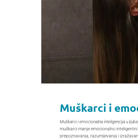
Muškarci i emo
Muškarci i emocionalna inteligencija u lju
muškarci manje emocionalno inteligentni o
prepoznavanja, razumijevanja i izražavanj