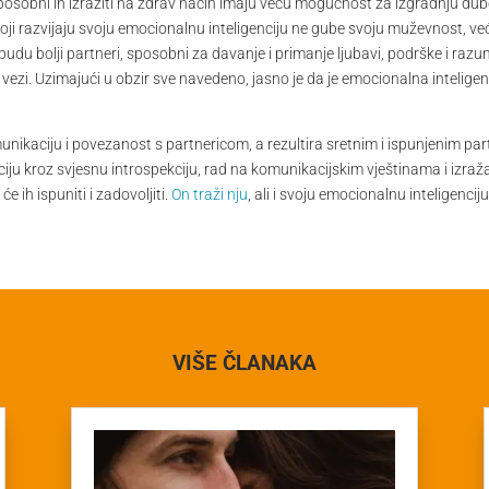
 sposobni ih izraziti na zdrav način imaju veću mogućnost za izgradnju dub
oji razvijaju svoju emocionalnu inteligenciju ne gube svoju muževnost, 
u bolji partneri, sposobni za davanje i primanje ljubavi, podrške i razu
oj vezi. Uzimajući u obzir sve navedeno, jasno je da je emocionalna intelig
nikaciju i povezanost s partnericom, a rezultira sretnim i ispunjenim p
enciju kroz svjesnu introspekciju, rad na komunikacijskim vještinama i izr
e ih ispuniti i zadovoljiti.
On traži nju
, ali i svoju emocionalnu inteligenciju
VIŠE ČLANAKA