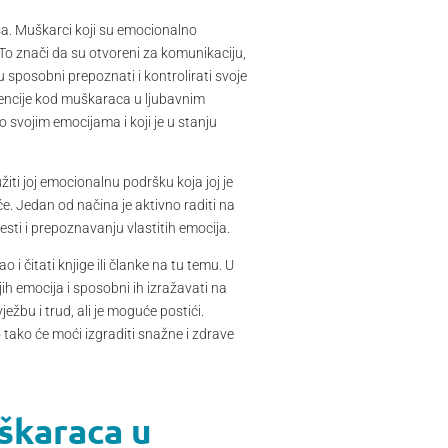
sa. Muškarci koji su emocionalno
. To znači da su otvoreni za komunikaciju,
u sposobni prepoznati i kontrolirati svoje
igencije kod muškaraca u ljubavnim
 svojim emocijama i koji je u stanju
iti joj emocionalnu podršku koja joj je
. Jedan od načina je aktivno raditi na
esti i prepoznavanju vlastitih emocija.
i čitati knjige ili članke na tu temu. U
ih emocija i sposobni ih izražavati na
ežbu i trud, ali je moguće postići.
o tako će moći izgraditi snažne i zdrave
škaraca u