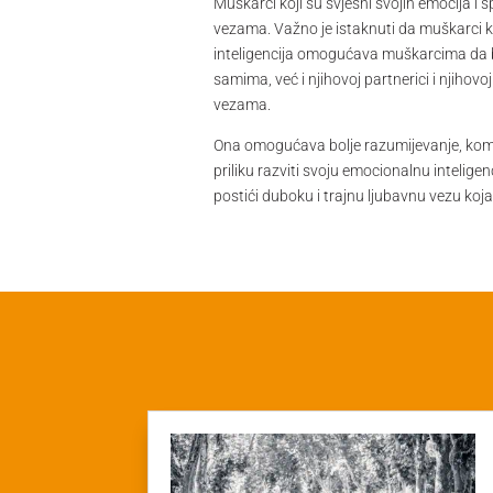
Muškarci koji su svjesni svojih emocija i
vezama. Važno je istaknuti da muškarci k
inteligencija omogućava muškarcima da bud
samima, već i njihovoj partnerici i njihov
vezama.
Ona omogućava bolje razumijevanje, komu
priliku razviti svoju emocionalnu intelig
postići duboku i trajnu ljubavnu vezu koja ć