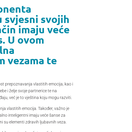
ponenta
 svjesni svojih
ačin imaju veće
os. U ovom
lna
im vezama te
t prepoznavanja vlastitih emocija, kao i
e i želje svoje partnerice te na
aju, već je to vještina koju mogu razviti.
ja vlastitih emocija. Također, važno je
alno inteligentni imaju veće šanse za
i su elementi zdravih ljubavnih veza.