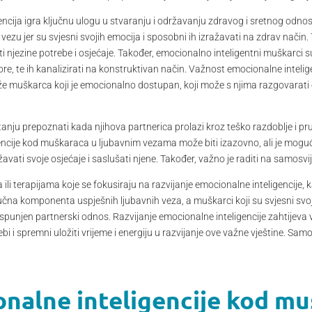
ncija igra ključnu ulogu u stvaranju i održavanju zdravog i sretnog odno
vezu jer su svjesni svojih emocija i sposobni ih izražavati na zdrav način
i njezine potrebe i osjećaje. Također, emocionalno inteligentni muškarci s
omore, te ih kanalizirati na konstruktivan način. Važnost emocionalne intel
e muškarca koji je emocionalno dostupan, koji može s njima razgovarati o
nju prepoznati kada njihova partnerica prolazi kroz teško razdoblje i pruž
encije kod muškaraca u ljubavnim vezama može biti izazovno, ali je moguće
vati svoje osjećaje i saslušati njene. Također, važno je raditi na samosvij
 terapijama koje se fokusiraju na razvijanje emocionalne inteligencije, kao 
jučna komponenta uspješnih ljubavnih veza, a muškarci koji su svjesni svoj
spunjen partnerski odnos. Razvijanje emocionalne inteligencije zahtijeva vj
bi i spremni uložiti vrijeme i energiju u razvijanje ove važne vještine. Sam
nalne inteligencije kod mu