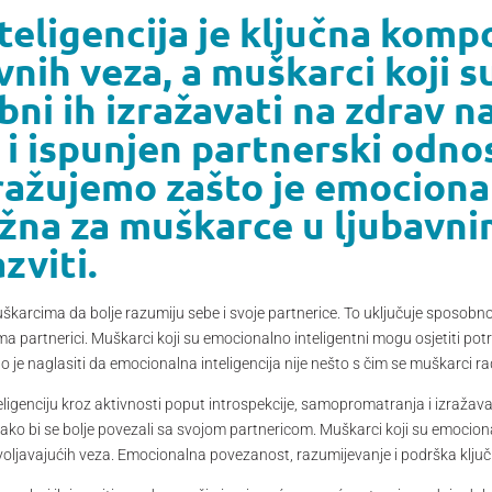
teligencija je ključna kom
vnih veza, a muškarci koji su
bni ih izražavati na zdrav n
 i ispunjen partnerski odn
ražujemo zašto je emociona
ažna za muškarce u ljubavn
zviti.
arcima da bolje razumiju sebe i svoje partnerice. To uključuje sposobnos
 partnerici. Muškarci koji su emocionalno inteligentni mogu osjetiti potreb
o je naglasiti da emocionalna inteligencija nije nešto s čim se muškarci rađ
igenciju kroz aktivnosti poput introspekcije, samopromatranja i izražavan
e kako bi se bolje povezali sa svojom partnericom. Muškarci koji su emocion
voljavajućih veza. Emocionalna povezanost, razumijevanje i podrška ključn