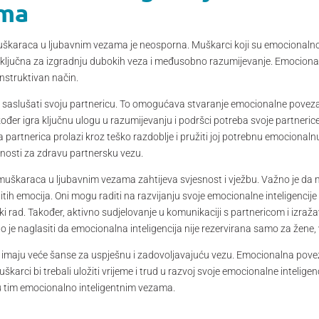
ama
uškaraca u ljubavnim vezama je neosporna. Muškarci koji su emocionalno 
e ključna za izgradnju dubokih veza i međusobno razumijevanje. Emocional
onstruktivan način.
i saslušati svoju partnericu. To omogućava stvaranje emocionalne povez
ođer igra ključnu ulogu u razumijevanju i podršci potreba svoje partneric
partnerica prolazi kroz teško razdoblje i pružiti joj potrebnu emocionalnu
ažnosti za zdravu partnersku vezu.
 muškaraca u ljubavnim vezama zahtijeva svjesnost i vježbu. Važno je da
h emocija. Oni mogu raditi na razvijanju svoje emocionalne inteligencije k
ijski rad. Također, aktivno sudjelovanje u komunikaciji s partnericom i izr
no je naglasiti da emocionalna inteligencija nije rezervirana samo za žene,
i imaju veće šanse za uspješnu i zadovoljavajuću vezu. Emocionalna povez
karci bi trebali uložiti vrijeme i trud u razvoj svoje emocionalne inteligenc
be u tim emocionalno inteligentnim vezama.