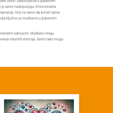
okih veza i zadovoljstva u ljubavnim
već je samo nadopunjuju. Emocionalna
mijevanja. Ona ne samo da koristi njima
encija ključna za muškarce u ljubavnim
artnerskim odnosom. Muškarci imaju
ažavanje vlastitih emocija. Samo tako mogu
.