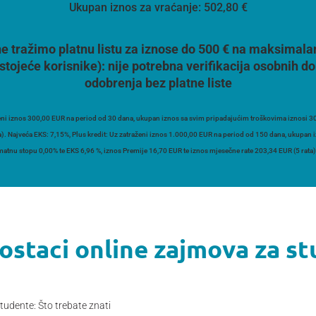
Ukupan iznos za vraćanje:
502,80 €
e tražimo platnu listu za iznose do 500 € na maksimala
stojeće korisnike):
nije potrebna verifikacija osobnih
odobrenja bez platne liste
ni iznos 300,00 EUR na period od 30 dana, ukupan iznos sa svim pripadajućim troškovima iznosi 30
a). Najveća EKS: 7,15%, Plus kredit: Uz zatraženi iznos 1.000,00 EUR na period od 150 dana, ukupan
atnu stopu 0,00% te EKS 6,96 %, iznos Premije 16,70 EUR te iznos mjesečne rate 203,34 EUR (5 rata)
ostaci online zajmova za st
tudente: Što trebate znati