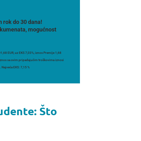
n rok do 30 dana!
 dokumenata, mogućnost
1,68 EUR, uz EKS 7,03%, iznos Premije 1,68
 iznos sa svim pripadajućim troškovima iznosi
. Najveća EKS: 7,15 %
udente: Što