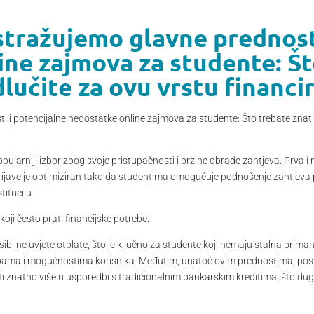
stražujemo glavne prednost
ne zajmova za studente: Št
dlučite za ovu vrstu financir
i i potencijalne nedostatke online zajmova za studente: Što trebate znati 
pularniji izbor zbog svoje pristupačnosti i brzine obrade zahtjeva. Prva 
prijave je optimiziran tako da studentima omogućuje podnošenje zahtjeva
tituciju.
koji često prati financijske potrebe.
sibilne uvjete otplate, što je ključno za studente koji nemaju stalna pr
ma i mogućnostima korisnika. Međutim, unatoč ovim prednostima, postoje 
i znatno više u usporedbi s tradicionalnim bankarskim kreditima, što du