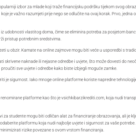
opularniji izbor za mlade koji traže financijsku podršku tijekom svog ob
ma koje je važno razumjeti prije nego se odlučite na ovaj korak. Prvo, jedna
z udobnosti vlastitog doma, čime se eliminira potreba za posjetom banci ili 
rži pristup potrebnim sredstvima.
uzeti u obzir. Kamate na online zajmove mogu biti veće u usporedbi s tra
i skrivene naknade ili nejasne odredbe i uvjete, što može dovesti do neoč
o proučiti sve uvjete i odredbe kako biste izbjegli moguće zamke.
ti je sigurnost. Iako mnoge online platforme koriste napredne tehnologije 
 renomirane platforme kao što je vsichkibarzikrediti.com, koja nudi transp
za studente mogu biti odličan alat za financiranje obrazovanja, ali je klj
odaberite platformu koja nudi najbolje uvjete i sigurnost za vaše potrebe. 
minimizirati rizike povezane s ovom vrstom financiranja.