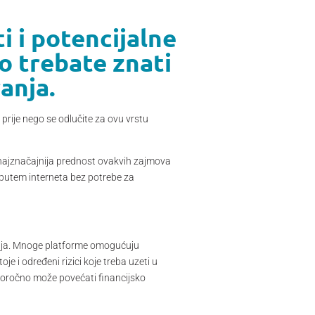
i i potencijalne
o trebate znati
anja.
prije nego se odlučite za ovu vrstu
i najznačajnija prednost ovakvih zajmova
 putem interneta bez potrebe za
imanja. Mnoge platforme omogućuju
i određeni rizici koje treba uzeti u
goročno može povećati financijsko