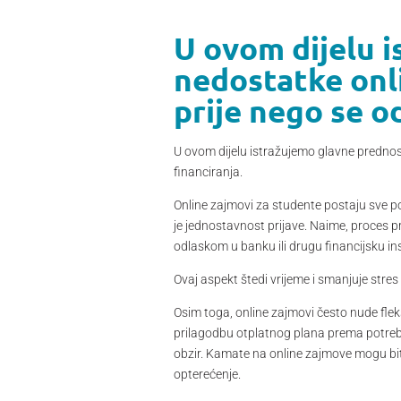
U ovom dijelu i
nedostatke onli
prije nego se o
U ovom dijelu istražujemo glavne prednost
financiranja.
Online zajmovi za studente postaju sve po
je jednostavnost prijave. Naime, proces 
odlaskom u banku ili drugu financijsku ins
Ovaj aspekt štedi vrijeme i smanjuje stres 
Osim toga, online zajmovi često nude flek
prilagodbu otplatnog plana prema potreba
obzir. Kamate na online zajmove mogu bit
opterećenje.