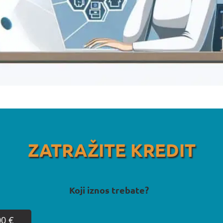
ZATRAŽITE KREDIT
Koji iznos trebate?
00 €