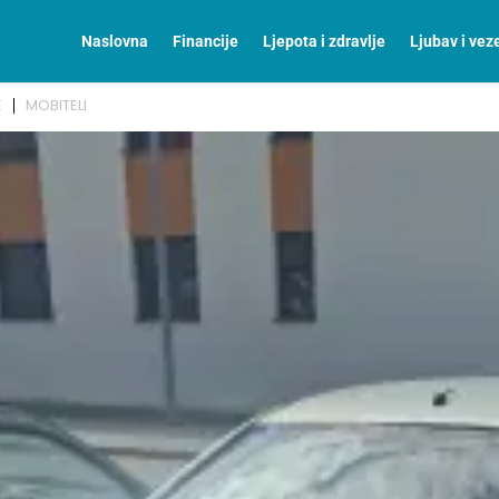
Naslovna
Financije
Ljepota i zdravlje
Ljubav i vez