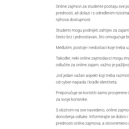
Online zajmovi za studente postaju sve p
prednosti, ali dolazi i s određenim rizici
njihova dostupnost.
Studenti mogu podnijeti zahtjev za zajam i
često brz i jednostavan, što omogućuje b
Međutim, postoje i nedostaci koje treba 
Također, neki online zajmodavci mogu imat
odlučite za online zajam, važno je pažljiv
Još jedan važan aspekt koji treba razmotri
od cyber-napada i krađe identiteta.
Preporučuje se koristiti samo provjerene i
za svoje korisnike.
S obzirom na sve navedeno, online zajmovi 
donošenja odluke. Informirajte se dobro i 
prednosti online zajmova, a istovremeno 