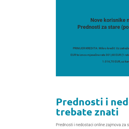
Nove korisnike n
Prednosti za stare (po
PRIMJER KREDITA: Mikro kredit: Uz zatraže
EUR te iznos mjesečne rate 301,68 EUR (1 rat
1.016,70 EUR, uz kam
Prednosti i ned
trebate znati
Prednosti i nedostaci online zajmova za s