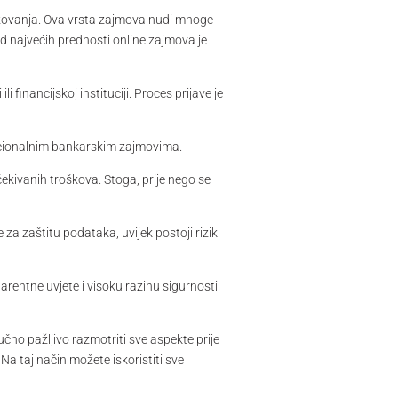
razovanja. Ova vrsta zajmova nudi mnoge
 od najvećih prednosti online zajmova je
financijskoj instituciji. Proces prijave je
dicionalnim bankarskim zajmovima.
ekivanih troškova. Stoga, prije nego se
za zaštitu podataka, uvijek postoji rizik
arentne uvjete i visoku razinu sigurnosti
učno pažljivo razmotriti sve aspekte prije
Na taj način možete iskoristiti sve