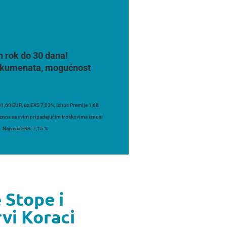
n rok do 30 dana!
 dokumenata, mogućnost
1,68 EUR, uz EKS 7,03%, iznos Premije 1,68
 iznos sa svim pripadajućim troškovima iznosi
. Najveća EKS: 7,15 %
 Stope i
vi Koraci