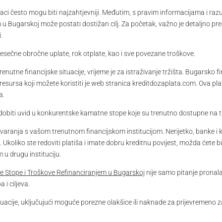
raci često mogu biti najzahtjevniji. Međutim, s pravim informacijama i raz
u Bugarskoj može postati dostižan cilj. Za početak, važno je detaljno pre
.
esečne obročne uplate, rok otplate, kao i sve povezane troškove.
nutne financijske situacije, vrijeme je za istraživanje tržišta. Bugarsko fin
resursa koji možete koristiti je web stranica kreditdozaplata.com. Ova pl
a.
obiti uvid u konkurentske kamatne stope koje su trenutno dostupne na tr
ranja s vašom trenutnom financijskom institucijom. Nerijetko, banke i kre
te. Ukoliko ste redoviti platiša i imate dobru kreditnu povijest, možda ćete
u drugu instituciju.
ne Stope i Troškove Refinanciranjem u Bugarskoj
nije samo pitanje pronala
 i ciljeva.
uacije, uključujući moguće porezne olakšice ili naknade za prijevremeno z