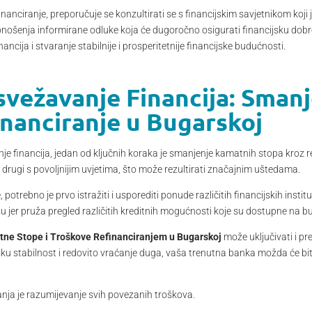
inanciranje, preporučuje se konzultirati se s financijskim savjetnikom koji
onošenja informirane odluke koja će dugoročno osigurati financijsku dobrob
ncija i stvaranje stabilnije i prosperitetnije financijske budućnosti.
Osvežavanje Financija: Sman
inanciranje u Bugarskoj
nje financija, jedan od ključnih koraka je smanjenje kamatnih stopa kroz r
 drugi s povoljnijim uvjetima, što može rezultirati značajnim uštedama.
potrebno je prvo istražiti i usporediti ponude različitih financijskih insti
u jer pruža pregled različitih kreditnih mogućnosti koje su dostupne na b
tne Stope i Troškove Refinanciranjem u Bugarskoj
može uključivati i p
sku stabilnost i redovito vraćanje duga, vaša trenutna banka možda će bi
ranja je razumijevanje svih povezanih troškova.