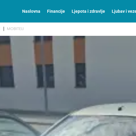
Naslovna
Financije
Ljepota i zdravlje
Ljubav i vez