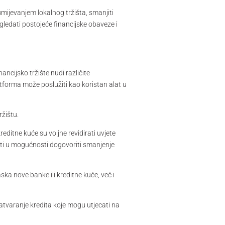
umijevanjem lokalnog tržišta, smanjiti
gledati postojeće financijske obaveze i
ancijsko tržište nudi različite
atforma može poslužiti kao koristan alat u
žištu.
ditne kuće su voljne revidirati uvjete
 biti u mogućnosti dogovoriti smanjenje
ska nove banke ili kreditne kuće, već i
atvaranje kredita koje mogu utjecati na