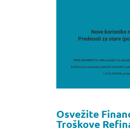
Nove korisnike n
Prednosti za stare (po
PRIMJER KREDITA: Mikro kredit: Uz zatraže
EUR te iznos mjesečne rate 301,68 EUR (1 rat
1.016,70 EUR, uz kam
Osvežite Financ
Troškove Refin