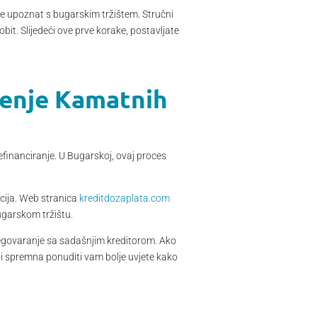
 je upoznat s bugarskim tržištem. Stručni
it. Slijedeći ove prve korake, postavljate
jenje Kamatnih
efinanciranje. U Bugarskoj, ovaj proces
tucija. Web stranica
kreditdozaplata.com
ugarskom tržištu.
regovaranje sa sadašnjim kreditorom. Ako
ti spremna ponuditi vam bolje uvjete kako