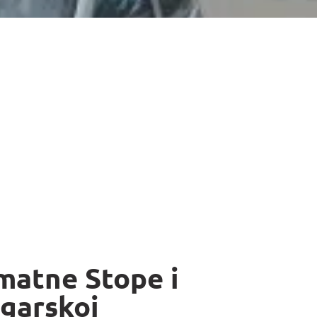
matne Stope i
garskoj