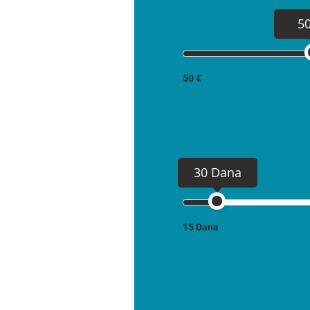
5
50 €
30 Dana
15 Dana