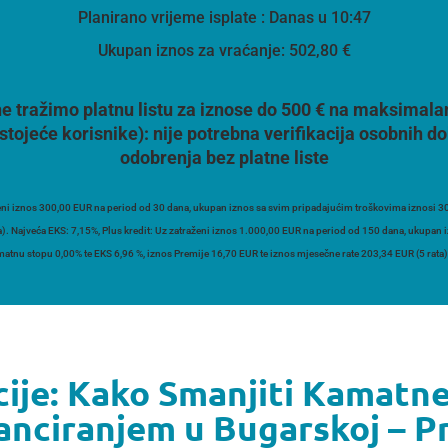
Planirano vrijeme isplate
: Danas u 10:47
Ukupan iznos za vraćanje:
502,80 €
e tražimo platnu listu za iznose do 500 € na maksimala
stojeće korisnike):
nije potrebna verifikacija osobnih
odobrenja bez platne liste
ni iznos 300,00 EUR na period od 30 dana, ukupan iznos sa svim pripadajućim troškovima iznosi 30
a). Najveća EKS: 7,15%, Plus kredit: Uz zatraženi iznos 1.000,00 EUR na period od 150 dana, ukupan
atnu stopu 0,00% te EKS 6,96 %, iznos Premije 16,70 EUR te iznos mjesečne rate 203,34 EUR (5 rata)
ije: Kako Smanjiti Kamatne
anciranjem u Bugarskoj – Pr