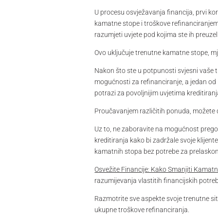
U procesu osvježavanja financija, prvi ko
kamatne stope i troškove refinanciranjem 
razumjeti uvjete pod kojima ste ih preuzeli
Ovo uključuje trenutne kamatne stope, mj
Nakon što ste u potpunosti svjesni vaše tre
mogućnosti za refinanciranje, a jedan od 
potrazi za povoljnijim uvjetima kreditiranj
Proučavanjem različitih ponuda, možete d
Uz to, ne zaboravite na mogućnost pregova
kreditiranja kako bi zadržale svoje klijen
kamatnih stopa bez potrebe za prelaskom 
Osvežite Financije: Kako Smanjiti Kamat
razumijevanja vlastitih financijskih potreba
Razmotrite sve aspekte svoje trenutne sit
ukupne troškove refinanciranja.