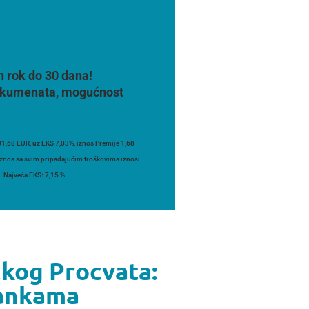
n rok do 30 dana!
 dokumenata, mogućnost
1,68 EUR, uz EKS 7,03%, iznos Premije 1,68
 iznos sa svim pripadajućim troškovima iznosi
. Najveća EKS: 7,15 %
čkog Procvata:
Bankama