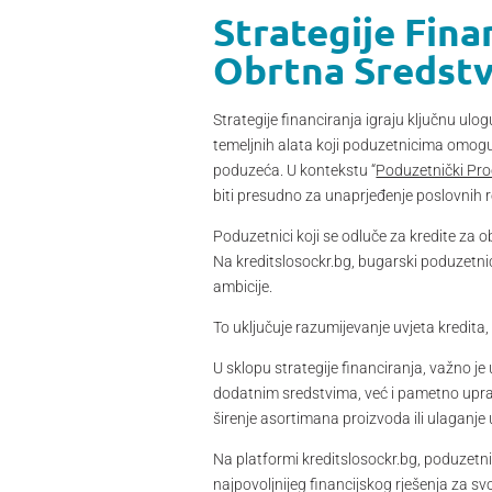
Strategije Fina
Obrtna Sredst
Strategije financiranja igraju ključnu ul
temeljnih alata koji poduzetnicima omoguć
poduzeća. U kontekstu “
Poduzetnički Pro
biti presudno za unaprjeđenje poslovnih r
Poduzetnici koji se odluče za kredite za o
Na kreditslosockr.bg, bugarski poduzetnic
ambicije.
To uključuje razumijevanje uvjeta kredit
U sklopu strategije financiranja, važno j
dodatnim sredstvima, već i pametno uprav
širenje asortimana proizvoda ili ulaganje u
Na platformi kreditslosockr.bg, poduzetn
najpovoljnijeg financijskog rješenja za s