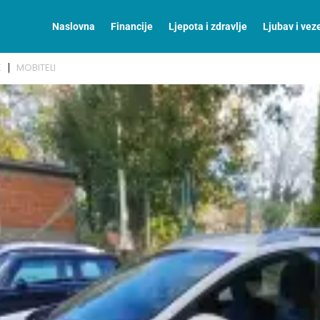
Naslovna
Financije
Ljepota i zdravlje
Ljubav i vez