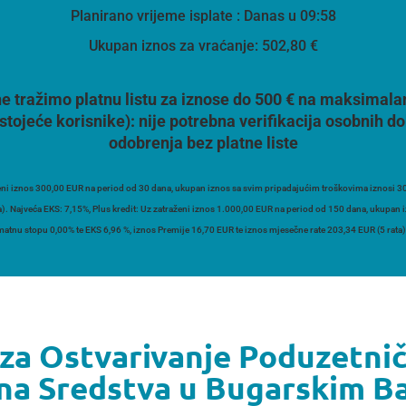
Planirano vrijeme isplate
: Danas u 09:58
Ukupan iznos za vraćanje:
502,80 €
e tražimo platnu listu za iznose do 500 € na maksimala
stojeće korisnike):
nije potrebna verifikacija osobnih
odobrenja bez platne liste
ni iznos 300,00 EUR na period od 30 dana, ukupan iznos sa svim pripadajućim troškovima iznosi 30
a). Najveća EKS: 7,15%, Plus kredit: Uz zatraženi iznos 1.000,00 EUR na period od 150 dana, ukupan
atnu stopu 0,00% te EKS 6,96 %, iznos Premije 16,70 EUR te iznos mjesečne rate 203,34 EUR (5 rata)
 za Ostvarivanje Poduzetni
tna Sredstva u Bugarskim 