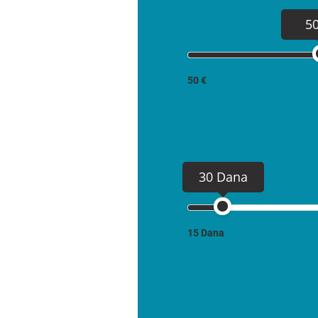
5
50 €
30 Dana
15 Dana