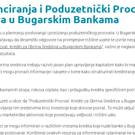
nciranja i Poduzetnički Proc
va u Bugarskim Bankama
ogu u planiranju poslovanja i postizanju poduzetničkog procvata. U Bugarsk
avaju da dinamički odgovore na promjenjive tržišne uvjete te izvrše neoph
cvat: Krediti za Obrtna Sredstva u Bugarskim Bankama
“, važno je naglas
ezultata.
brtna sredstva trebaju razviti jasan plan upravljanja kapitalom kako bi ma
i mogu pronaći informacije i savjete o tome kako strukturirati kreditiranj
a, kamatnih stopa, rokova otplate, kao i prilagodbu kredita specifičnim p
e uzeti u obzir da “Poduzetnički Procvat: Krediti za Obrtna Sredstva u B
ljanje tim sredstvima kroz investicije koje donose povrat. To može uklju
 marketinške aktivnosti koje povećavaju vidljivost i tržišni udio.
ici se mogu informirati o različitim vrstama kredita koje nude banke u Bu
voje poslovanje. Korištenje ovakvih resursa za informiranje i planiranje 