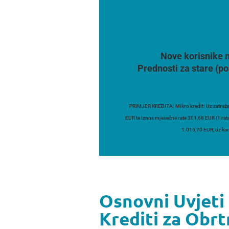
Nove korisnike n
Prednosti za stare (po
PRIMJER KREDITA: Mikro kredit: Uz zatraže
EUR te iznos mjesečne rate 301,68 EUR (1 rat
1.016,70 EUR, uz kam
Osnovni Uvjeti
Krediti za Obr