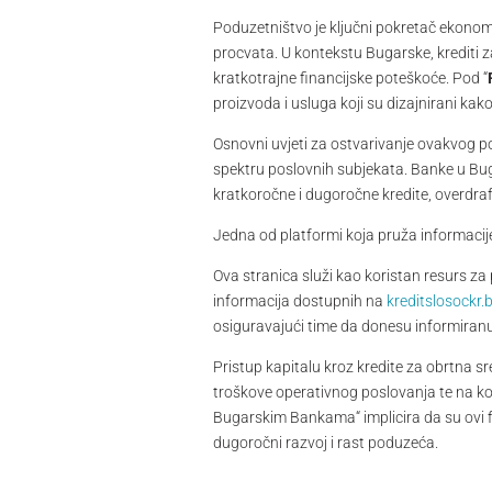
Poduzetništvo je ključni pokretač ekonom
procvata. U kontekstu Bugarske, krediti za
kratkotrajne financijske poteškoće. Pod “
proizvoda i usluga koji su dizajnirani kako
Osnovni uvjeti za ostvarivanje ovakvog 
spektru poslovnih subjekata. Banke u Buga
kratkoročne i dugoročne kredite, overdraft 
Jedna od platformi koja pruža informacij
Ova stranica služi kao koristan resurs za
informacija dostupnih na
kreditslosockr.
osiguravajući time da donesu informiran
Pristup kapitalu kroz kredite za obrtna 
troškove operativnog poslovanja te na ko
Bugarskim Bankama“ implicira da su ovi fi
dugoročni razvoj i rast poduzeća.