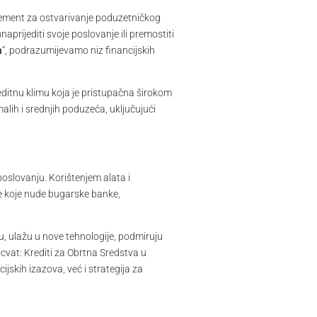
element za ostvarivanje poduzetničkog
aprijediti svoje poslovanje ili premostiti
a
“, podrazumijevamo niz financijskih
ditnu klimu koja je pristupačna širokom
lih i srednjih poduzeća, uključujući
oslovanju. Korištenjem alata i
ele koje nude bugarske banke,
, ulažu u nove tehnologije, podmiruju
cvat: Krediti za Obrtna Sredstva u
jskih izazova, već i strategija za