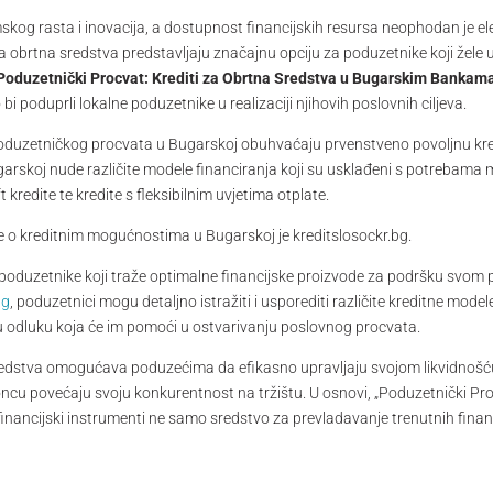
skog rasta i inovacija, a dostupnost financijskih resursa neophodan je 
 obrtna sredstva predstavljaju značajnu opciju za poduzetnike koji žele un
Poduzetnički Procvat: Krediti za Obrtna Sredstva u Bugarskim Bankam
 bi poduprli lokalne poduzetnike u realizaciji njihovih poslovnih ciljeva.
poduzetničkog procvata u Bugarskoj obuhvaćaju prvenstveno povoljnu kre
rskoj nude različite modele financiranja koji su usklađeni s potrebama ma
kredite te kredite s fleksibilnim uvjetima otplate.
e o kreditnim mogućnostima u Bugarskoj je kreditslosockr.bg.
 poduzetnike koji traže optimalne financijske proizvode za podršku svom p
bg
, poduzetnici mogu detaljno istražiti i usporediti različite kreditne mod
u odluku koja će im pomoći u ostvarivanju poslovnog procvata.
sredstva omogućava poduzećima da efikasno upravljaju svojom likvidnošću
ncu povećaju svoju konkurentnost na tržištu. U osnovi, „Poduzetnički Pro
nancijski instrumenti ne samo sredstvo za prevladavanje trenutnih financi