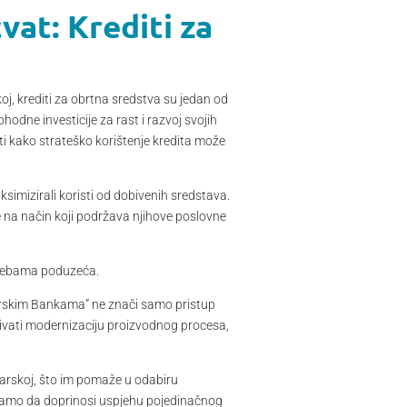
vat: Krediti za
oj, krediti za obrtna sredstva su jedan od
odne investicije za rast i razvoj svojih
iti kako strateško korištenje kredita može
ksimizirali koristi od dobivenih sredstava.
e na način koji podržava njihove poslovne
otrebama poduzeća.
ugarskim Bankama” ne znači samo pristup
čivati modernizaciju proizvodnog procesa,
garskoj, što im pomaže u odabiru
ne samo da doprinosi uspjehu pojedinačnog