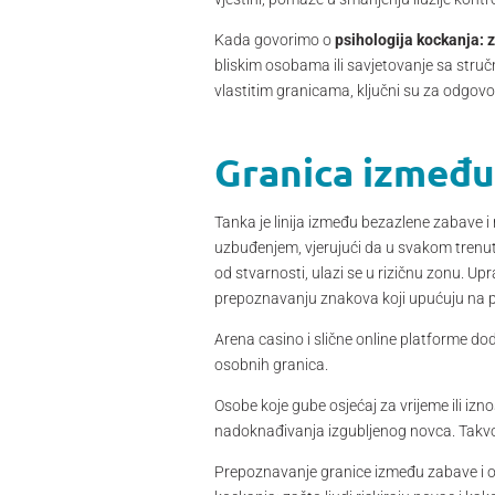
Kada govorimo o
psihologija kockanja: z
bliskim osobama ili savjetovanje sa struč
vlastitim granicama, ključni su za odgov
Granica između 
Tanka je linija između bezazlene zabave i 
uzbuđenjem, vjerujući da u svakom trenutk
od stvarnosti, ulazi se u rizičnu zonu. Upr
prepoznavanju znakova koji upućuju na pr
Arena casino i slične online platforme do
osobnih granica.
Osobe koje gube osjećaj za vrijeme ili izn
nadoknađivanja izgubljenog novca. Takvo 
Prepoznavanje granice između zabave i ov