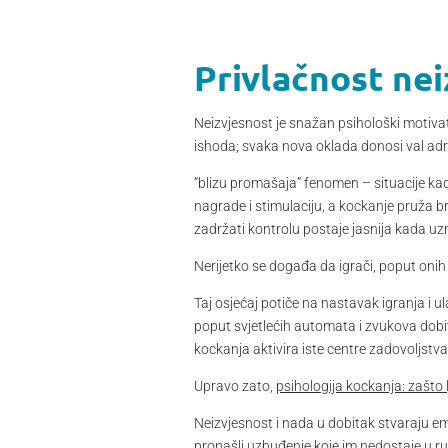
Privlačnost nei
Neizvjesnost je snažan psihološki motivat
ishoda; svaka nova oklada donosi val adren
“blizu promašaja” fenomen – situacije ka
nagrade i stimulaciju, a kockanje pruža brz
zadržati kontrolu postaje jasnija kada u
Nerijetko se događa da igrači, poput onih 
Taj osjećaj potiče na nastavak igranja i ula
poput svjetlećih automata i zvukova dobi
kockanja aktivira iste centre zadovoljstva
Upravo zato,
psihologija kockanja: zašto l
Neizvjesnost i nada u dobitak stvaraju emo
pronašli uzbuđenje koje im nedostaje u ru