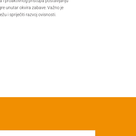
a i proaktivnog pristupa postavljanju
igre unutar okvira zabave. Važno je
žu i spriječiti razvoj ovisnosti.