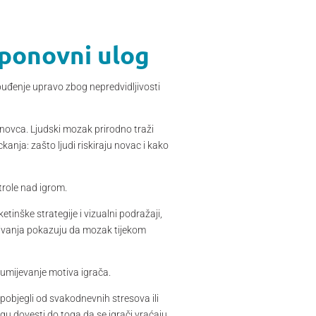
a ponovni ulog
zbuđenje upravo zbog nepredvidljivosti
novca. Ljudski mozak prirodno traži
kanja: zašto ljudi riskiraju novac i kako
trole nad igrom.
ketinške strategije i vizualni podražaji,
živanja pokazuju da mozak tijekom
zumijevanje motiva igrača.
 pobjegli od svakodnevnih stresova ili
ogu dovesti do toga da se igrači vraćaju