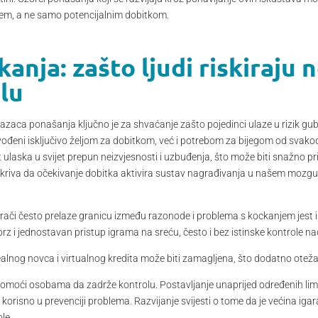
jem, a ne samo potencijalnim dobitkom.
anja: zašto ljudi riskiraju 
lu
razaca ponašanja ključno je za shvaćanje zašto pojedinci ulaze u rizik g
k vođeni isključivo željom za dobitkom, već i potrebom za bijegom od svako
ulaska u svijet prepun neizvjesnosti i uzbuđenja, što može biti snažno pri
 otkriva da očekivanje dobitka aktivira sustav nagrađivanja u našem mozg
grači često prelaze granicu između razonode i problema s kockanjem jest 
rz i jednostavan pristup igrama na sreću, često i bez istinske kontrole n
alnog novca i virtualnog kredita može biti zamagljena, što dodatno oteža
pomoći osobama da zadrže kontrolu. Postavljanje unaprijed određenih limit
 korisno u prevenciji problema. Razvijanje svijesti o tome da je većina igar
le.