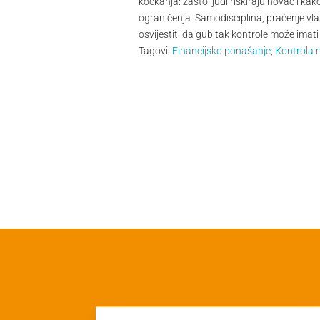
kockanja: zašto ljudi riskiraju novac i k
ograničenja. Samodisciplina, praćenje vlas
osvijestiti da gubitak kontrole može imati o
Tagovi:
Financijsko ponašanje
,
Kontrola r