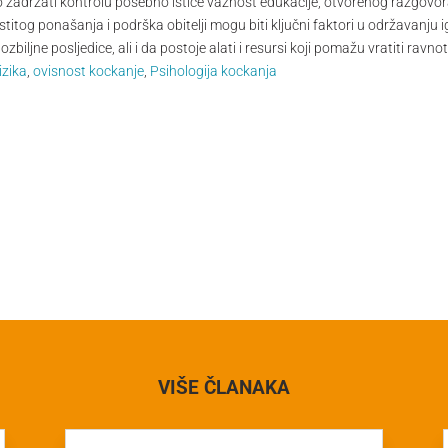
ako zadržati kontrolu posebno ističe važnost edukacije, otvorenog razgovor
titog ponašanja i podrška obitelji mogu biti ključni faktori u održavanju 
zbiljne posljedice, ali i da postoje alati i resursi koji pomažu vratiti ravnote
izika
,
ovisnost kockanje
,
Psihologija kockanja
VIŠE ČLANAKA