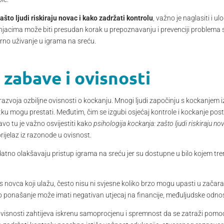
ašto ljudi riskiraju novac i kako zadržati kontrolu
, važno je naglasiti i u
njacima može biti presudan korak u prepoznavanju i prevenciji problema s 
orno uživanje u igrama na sreću.
zabave i ovisnosti
razvoja ozbiljne ovisnosti o kockanju. Mnogi ljudi započinju s kockanjem iz
u mogu prestati. Međutim, čim se izgubi osjećaj kontrole i kockanje post
avo tu je važno osvijestiti kako
psihologija kockanja: zašto ljudi riskiraju no
ijelaz iz razonode u ovisnost.
datno olakšavaju pristup igrama na sreću jer su dostupne u bilo kojem tre
os novca koji ulažu, često nisu ni svjesne koliko brzo mogu upasti u začar
ponašanje može imati negativan utjecaj na financije, međuljudske odnos
isnosti zahtijeva iskrenu samoprocjenu i spremnost da se zatraži pomoć 