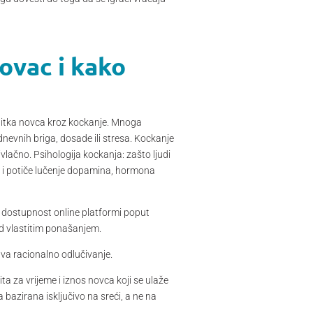
novac i kako
ubitka novca kroz kockanje. Mnoga
dnevnih briga, dosade ili stresa. Kockanje
vlačno. Psihologija kockanja: zašto ljudi
u i potiče lučenje dopamina, hormona
i dostupnost online platformi poput
ad vlastitim ponašanjem.
va racionalno odlučivanje.
a za vrijeme i iznos novca koji se ulaže
a bazirana isključivo na sreći, a ne na