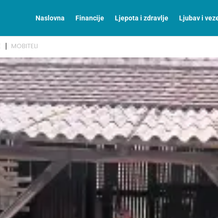
Naslovna
Financije
Ljepota i zdravlje
Ljubav i vez