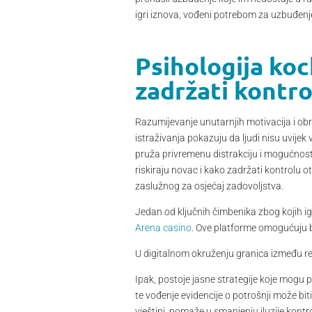
igri iznova, vođeni potrebom za uzbuđen
Psihologija kock
zadržati kontro
Razumijevanje unutarnjih motivacija i ob
istraživanja pokazuju da ljudi nisu uvije
pruža privremenu distrakciju i mogućnost 
riskiraju novac i kako zadržati kontrolu
zaslužnog za osjećaj zadovoljstva.
Jedan od ključnih čimbenika zbog kojih i
Arena casino
. Ove platforme omogućuju b
U digitalnom okruženju granica između re
Ipak, postoje jasne strategije koje mogu 
te vođenje evidencije o potrošnji može biti
vještini, pomaže u smanjenju iluzije kontro