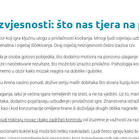
zvjesnosti: što nas tjera n
or koji igra ključnu ulogu u privlačnosti kockanja. Mnogi ljudi osjećaju u
alina i osjećaj iščekivanja. Ovaj osjećaj neizvjesnosti često izaziva tzv.
da je osoba gotovo pobijedila, što dodatno motivira na ponovno ulaganje 
e i neočekivane rezultate, što može biti izrazito privlačno. Psihologija koc
zmemo u obzir kako mozak reagira na dobitke i gubitke.
u Arena casino ponudi, dožive seriju malih dobitaka što stvara iluziju kon
ganja, iako je većina igara temeljenih na sreći, a ne na vještini. Uz to, mar
taka, dodatno pojačavaju uzbuđenje i privlačnost igre. Znanstvena istra
 kao i kod konzumacije omiljene hrane ili doživljaja drugih oblika nagrade.
judi riskiraju novac i kako zadržati kontrolu
od izuzetne je važnosti za ra
cionalni koktel koji može biti teško nadvladati. Ljudi često igraju kako bi
tini. Uzorci ponašanja koji se razvijaju kroz ponavljanje ovih iskustava m