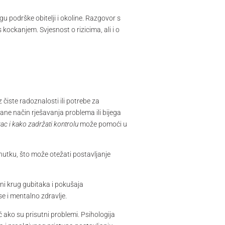
logu podrške obitelji i okoline. Razgovor s
kockanjem. Svjesnost o rizicima, ali i o
 čiste radoznalosti ili potrebe za
ane način rješavanja problema ili bijega
vac i kako zadržati kontrolu
može pomoći u
nutku, što može otežati postavljanje
ani krug gubitaka i pokušaja
e i mentalno zdravlje.
ako su prisutni problemi. Psihologija