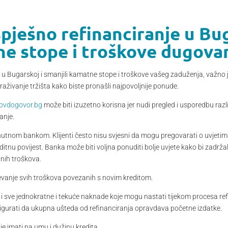
spješno refinanciranje u Bu
ne stope i troškove dugova
u u Bugarskoj i smanjili kamatne stope i troškove vašeg zaduženja, važno je
traživanje tržišta kako biste pronašli najpovoljnije ponude.
dovdogovor.bg
može biti izuzetno korisna jer nudi pregled i usporedbu razli
ranje.
enutnom bankom. Klijenti često nisu svjesni da mogu pregovarati o uvjetim
ditnu povijest. Banka može biti voljna ponuditi bolje uvjete kako bi zadržal
tnih troškova.
jevanje svih troškova povezanih s novim kreditom.
i sve jednokratne i tekuće naknade koje mogu nastati tijekom procesa ref
gurati da ukupna ušteda od refinanciranja opravdava početne izdatke.
je imati na umu i dužinu kredita.