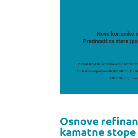
Nove korisnike n
Prednosti za stare (po
PRIMJER KREDITA: Mikro kredit: Uz zatraže
EUR te iznos mjesečne rate 301,68 EUR (1 rat
1.016,70 EUR, uz kam
Osnove refinan
kamatne stope 