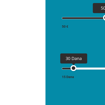
5
50 €
30 Dana
15 Dana