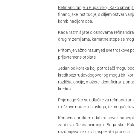
Refinanciranje u Bugarskoj: Kako smanjit
financijske institucije, s ciljem ostvariv
kombinacijom oba.
Kada razmišljate o osnovama refinanciranja
drugim zemljama, kamatne stope se mogu raz
Pritom je važno razumjeti sve troškove p
prijevremene otplate.
Jedan od koraka koji potrošači mogu poduz
kreditbeztrudovdogovor.bg mogu biti koris
različite opcije, možete identificirati po
kredita.
Prije nego što se odlučite za refinanciran
troškove notarskih usluga, te moguće kazn
Konačno, prilikom odabira nove financijske
zahtjeva. Refinanciranje u Bugarskoj: Kako
razumijevanjem svih aspekata procesa.