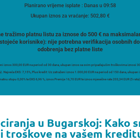
Planirano vrijeme isplate
: Danas u 09:58
Ukupan iznos za vraćanje:
502,80 €
e tražimo platnu listu za iznose do 500 € na maksimala
stojeće korisnike):
nije potrebna verifikacija osobnih
odobrenja bez platne liste
ni iznos 300,00 EUR na period od 30 dana, ukupan iznos sa svim pripadajućim troškovima iznosi 30
a). Najveća EKS: 7,15%, Plus kredit: Uz zatraženi iznos 1.000,00 EUR na period od 150 dana, ukupan
atnu stopu 0,00% te EKS 6,96 %, iznos Premije 16,70 EUR te iznos mjesečne rate 203,34 EUR (5 rata)
ciranja u Bugarskoj: Kako s
i troškove na vašem kredit