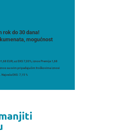
n rok do 30 dana!
 dokumenata, mogućnost
1,68 EUR, uz EKS 7,03%, iznos Premije 1,68
 iznos sa svim pripadajućim troškovima iznosi
. Najveća EKS: 7,15 %
manjiti
u