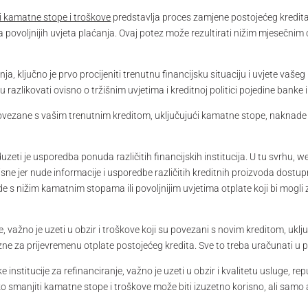
i kamatne stope i troškove
predstavlja proces zamjene postojećeg kredit
anja povoljnijih uvjeta plaćanja. Ovaj potez može rezultirati nižim mjesečn
, ključno je prvo procijeniti trenutnu financijsku situaciju i uvjete vaše
likovati ovisno o tržišnim uvjetima i kreditnoj politici pojedine banke ili 
ovezane s vašim trenutnim kreditom, uključujući kamatne stope, naknade 
eti je usporedba ponuda različitih financijskih institucija. U tu svrhu, w
ne jer nude informacije i usporedbe različitih kreditnih proizvoda dostup
nude s nižim kamatnim stopama ili povoljnijim uvjetima otplate koji bi mog
je, važno je uzeti u obzir i troškove koji su povezani s novim kreditom, uk
e za prijevremenu otplate postojećeg kredita. Sve to treba uračunati u pr
 institucije za refinanciranje, važno je uzeti u obzir i kvalitetu usluge, r
 smanjiti kamatne stope i troškove može biti izuzetno korisno, ali samo ak