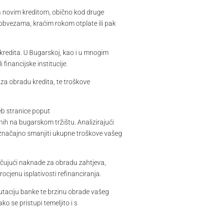
a novim kreditom, obično kod druge
im obvezama, kraćim rokom otplate ili pak
g kredita. U Bugarskoj, kao i u mnogim
financijske institucije.
za obradu kredita, te troškove
eb stranice poput
nih na bugarskom tržištu. Analizirajući
li značajno smanjiti ukupne troškove vašeg
ljučujući naknade za obradu zahtjeva,
ocjenu isplativosti refinanciranja.
eputaciju banke te brzinu obrade vašeg
o se pristupi temeljito i s