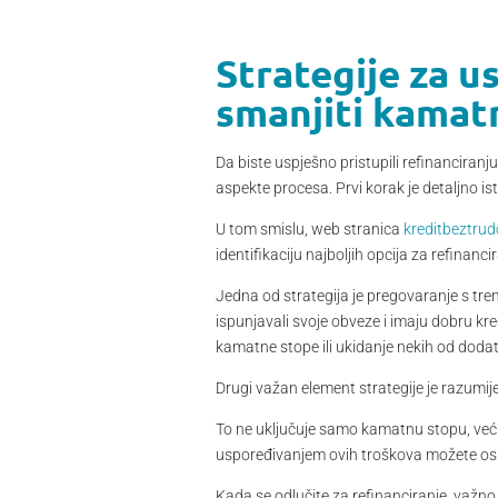
Strategije za u
smanjiti kamat
Da biste uspješno pristupili refinanciranj
aspekte procesa. Prvi korak je detaljno is
U tom smislu, web stranica
kreditbeztru
identifikaciju najboljih opcija za refinanci
Jedna od strategija je pregovaranje s tr
ispunjavali svoje obveze i imaju dobru kre
kamatne stope ili ukidanje nekih od doda
Drugi važan element strategije je razumi
To ne uključuje samo kamatnu stopu, već 
uspoređivanjem ovih troškova možete osi
Kada se odlučite za refinanciranje, važno 