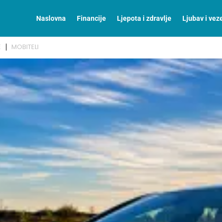
Naslovna
Financije
Ljepota i zdravlje
Ljubav i vez