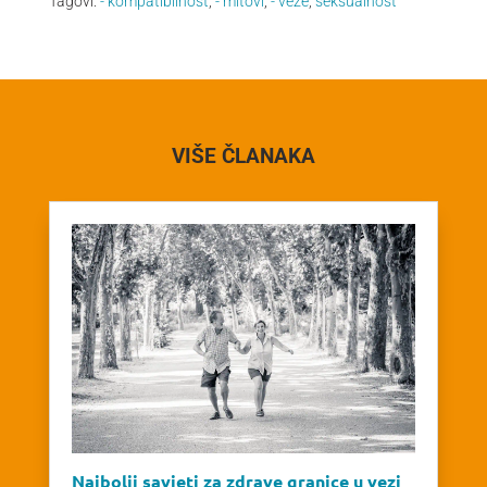
Tagovi:
- kompatibilnost
,
- mitovi
,
- veze
,
seksualnost
VIŠE ČLANAKA
Najbolji savjeti za zdrave granice u vezi