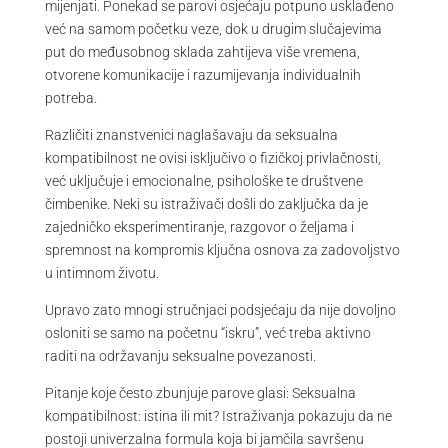
mijenjati. Ponekad se parovi osjećaju potpuno usklađeno
već na samom početku veze, dok u drugim slučajevima
put do međusobnog sklada zahtijeva više vremena,
otvorene komunikacije i razumijevanja individualnih
potreba.
Različiti znanstvenici naglašavaju da seksualna
kompatibilnost ne ovisi isključivo o fizičkoj privlačnosti,
već uključuje i emocionalne, psihološke te društvene
čimbenike. Neki su istraživači došli do zaključka da je
zajedničko eksperimentiranje, razgovor o željama i
spremnost na kompromis ključna osnova za zadovoljstvo
u intimnom životu.
Upravo zato mnogi stručnjaci podsjećaju da nije dovoljno
osloniti se samo na početnu “iskru”, već treba aktivno
raditi na održavanju seksualne povezanosti.
Pitanje koje često zbunjuje parove glasi: Seksualna
kompatibilnost: istina ili mit? Istraživanja pokazuju da ne
postoji univerzalna formula koja bi jamčila savršenu