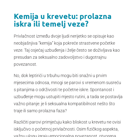
Kemija u krevetu: prolazna
iskra ili temelj veze?
Privlačnost između dvoje ljudi nerijetko se opisuje kao
neobjašnjiva “kemija” koja pokreće strastvene početke
veze. Taj osjećaj uzbuđenja i želje često se doživljava kao
presudan za seksualno zadovoljstvo i dugotrajnu
povezanost.
No, dok leptirići u trbuhu mogu biti snažni u prvim
mjesecima odnosa, mnogi se parovi s vremenom susreću
s pitanjima o održivosti te početne iskre. Spontanost i
uzbuđenje mogu ustupiti mjesto rutini, a tada se postavlja
važno pitanje: je li seksualna kompatibilnost nešto što
traje ili samo prolazna faza?
Različiti parovi primjećuju kako bliskost u krevetu ne ovisi
isključivo o početnoj privlačnosti. Osim fizičkog aspekta,
važnu ulogu igraju emocionalna povezanost, otvorena