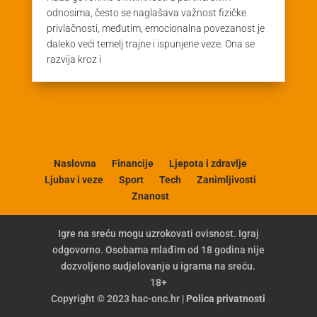
odnosima, često se naglašava važnost fizičke
privlačnosti, međutim, emocionalna povezanost je
daleko veći temelj trajne i ispunjene veze. Ona se
razvija kroz i
Naslovna
Financije
Ljepota i zdravlje
Ljubav i veze
Sport
Tech
Zanimljivosti
Znanost
Igre na sreću mogu uzrokovati ovisnost. Igraj
odgovorno. Osobama mlađim od 18 godina nije
dozvoljeno sudjelovanje u igrama na sreću.
18+
Copyright © 2023 hac-onc.hr |
Polica privatnosti