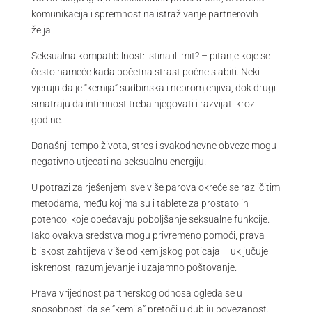
komunikacija i spremnost na istraživanje partnerovih
želja.
Seksualna kompatibilnost: istina ili mit? – pitanje koje se
često nameće kada početna strast počne slabiti. Neki
vjeruju da je “kemija” sudbinska i nepromjenjiva, dok drugi
smatraju da intimnost treba njegovati i razvijati kroz
godine.
Današnji tempo života, stres i svakodnevne obveze mogu
negativno utjecati na seksualnu energiju.
U potrazi za rješenjem, sve više parova okreće se različitim
metodama, među kojima su i tablete za prostato in
potenco, koje obećavaju poboljšanje seksualne funkcije.
Iako ovakva sredstva mogu privremeno pomoći, prava
bliskost zahtijeva više od kemijskog poticaja – uključuje
iskrenost, razumijevanje i uzajamno poštovanje.
Prava vrijednost partnerskog odnosa ogleda se u
sposobnosti da se “kemija” pretoči u dublju povezanost.