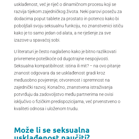
usklađenost, već je riječ o dinamičnom procesu koji se
razvija tijekom zajedničkog života. Neki parovi posežu za
dodacima poput tablete za prostato in potenco kako bi
poboljšali svoju seksualnu funkciju, no znanstvenici ističu
kako je to samo jedan od alata, a ne rješenje za sve
izazove u spavaćoj sobi.
U literaturi je često naglašeno kako je bitno razlikovati
privremene poteškoće od dugotrajne nespojivosti.
Seksualna kompatibilnost: istina ili mit? – na ovo pitanje
znanost odgovara da se usklađenost gradi kroz
međusobno povjerenje, otvorenost i spremnost na
zajednički razvoj. Konačno, znanstvena istraživanja
potvrđuju da zadovoljstvo među partnerima ne ovisi
isključivo o fizičkim predispozicijama, već prvenstveno o
kvaliteti odnosa i uloženom trudu.
Može li se seksualna
usklađenost naučiti?