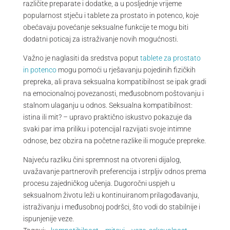
različite preparate i dodatke, a u posljednje vrijeme
popularnost stječu i tablete za prostato in potenco, koje
obećavaju povećanje seksualne funkcije te mogu biti
dodatni poticaj za istraživanje novih mogućnosti.
Važno je naglasiti da sredstva poput
tablete za prostato
in potenco
mogu pomoći u rješavanju pojedinih fizičkih
prepreka, ali prava seksualna kompatibilnost se ipak gradi
na emocionalnoj povezanosti, međusobnom poštovanju i
stalnom ulaganju u odnos. Seksualna kompatibilnost:
istina ili mit? – upravo praktično iskustvo pokazuje da
svaki par ima priliku i potencijal razvijati svoje intimne
odnose, bez obzira na početne razlike ili moguće prepreke.
Najveću razliku čini spremnost na otvoreni dijalog,
uvažavanje partnerovih preferencija i strpljiv odnos prema
procesu zajedničkog učenja. Dugoročni uspjeh u
seksualnom životu leži u kontinuiranom prilagođavanju,
istraživanju i međusobnoj podršci, što vodi do stabilnije i
ispunjenije veze.