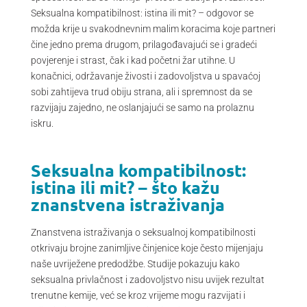
Seksualna kompatibilnost: istina ili mit? – odgovor se
možda krije u svakodnevnim malim koracima koje partneri
čine jedno prema drugom, prilagođavajući se i gradeći
povjerenje i strast, čak i kad početni žar utihne. U
konačnici, održavanje živosti i zadovoljstva u spavaćoj
sobi zahtijeva trud obiju strana, ali i spremnost da se
razvijaju zajedno, ne oslanjajući se samo na prolaznu
iskru.
Seksualna kompatibilnost:
istina ili mit? – što kažu
znanstvena istraživanja
Znanstvena istraživanja o seksualnoj kompatibilnosti
otkrivaju brojne zanimljive činjenice koje često mijenjaju
naše uvriježene predodžbe. Studije pokazuju kako
seksualna privlačnost i zadovoljstvo nisu uvijek rezultat
trenutne kemije, već se kroz vrijeme mogu razvijati i