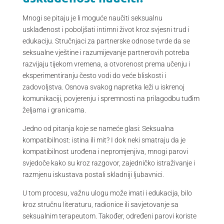
Mnogi se pitaju je li moguće naučiti seksualnu
usklađenost i poboljšati intimni život kroz svjesni trud i
edukaciju. Stručnjaci za partnerske odnose tvrde da se
seksualne vještine i razumijevanje partnerovih potreba
razvijaju tijekom vremena, a otvorenost prema učenju i
eksperimentiranju često vodi do veće bliskosti i
zadovoljstva. Osnova svakog napretka leži u iskrenoj
komunikaciji, povjerenju i spremnosti na prilagodbu tuđim
željama i granicama.
Jedno od pitanja koje se nameće glasi: Seksualna
kompatibilnost: istina ili mit? I dok neki smatraju da je
kompatibilnost urođena i nepromjenjiva, mnogi parovi
svjedoče kako su kroz razgovor, zajedničko istraživanje i
razmjenu iskustava postali skladniji ljubavnici.
U tom procesu, važnu ulogu može imati i edukacija, bilo
kroz stručnu literaturu, radionice ili savjetovanje sa
seksualnim terapeutom. Također, određeni parovi koriste