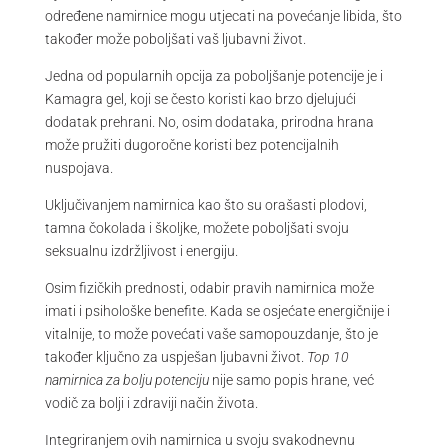
određene namirnice mogu utjecati na povećanje libida, što
također može poboljšati vaš ljubavni život.
Jedna od popularnih opcija za poboljšanje potencije je i
Kamagra gel, koji se često koristi kao brzo djelujući
dodatak prehrani. No, osim dodataka, prirodna hrana
može pružiti dugoročne koristi bez potencijalnih
nuspojava.
Uključivanjem namirnica kao što su orašasti plodovi,
tamna čokolada i školjke, možete poboljšati svoju
seksualnu izdržljivost i energiju.
Osim fizičkih prednosti, odabir pravih namirnica može
imati i psihološke benefite. Kada se osjećate energičnije i
vitalnije, to može povećati vaše samopouzdanje, što je
također ključno za uspješan ljubavni život.
Top 10
namirnica za bolju potenciju
nije samo popis hrane, već
vodič za bolji i zdraviji način života.
Integriranjem ovih namirnica u svoju svakodnevnu