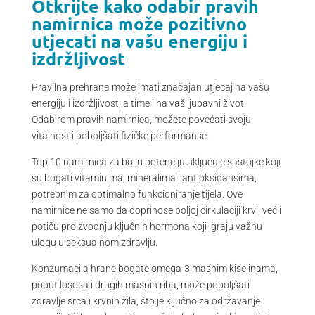
Otkrijte kako odabir pravih
namirnica može pozitivno
utjecati na vašu energiju i
izdržljivost
Pravilna prehrana može imati značajan utjecaj na vašu
energiju i izdržljivost, a time i na vaš ljubavni život.
Odabirom pravih namirnica, možete povećati svoju
vitalnost i poboljšati fizičke performanse.
Top 10 namirnica za bolju potenciju uključuje sastojke koji
su bogati vitaminima, mineralima i antioksidansima,
potrebnim za optimalno funkcioniranje tijela. Ove
namirnice ne samo da doprinose boljoj cirkulaciji krvi, već i
potiču proizvodnju ključnih hormona koji igraju važnu
ulogu u seksualnom zdravlju.
Konzumacija hrane bogate omega-3 masnim kiselinama,
poput lososa i drugih masnih riba, može poboljšati
zdravlje srca i krvnih žila, što je ključno za održavanje