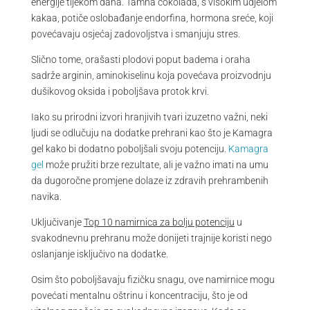
energije tijekom dana. Tamna čokolada, s visokim udjelom
kakaa, potiče oslobađanje endorfina, hormona sreće, koji
povećavaju osjećaj zadovoljstva i smanjuju stres.
Slično tome, orašasti plodovi poput badema i oraha
sadrže arginin, aminokiselinu koja povećava proizvodnju
dušikovog oksida i poboljšava protok krvi.
Iako su prirodni izvori hranjivih tvari izuzetno važni, neki
ljudi se odlučuju na dodatke prehrani kao što je Kamagra
gel kako bi dodatno poboljšali svoju potenciju.
Kamagra
gel
može pružiti brze rezultate, ali je važno imati na umu
da dugoročne promjene dolaze iz zdravih prehrambenih
navika.
Uključivanje
Top 10 namirnica za bolju potenciju
u
svakodnevnu prehranu može donijeti trajnije koristi nego
oslanjanje isključivo na dodatke.
Osim što poboljšavaju fizičku snagu, ove namirnice mogu
povećati mentalnu oštrinu i koncentraciju, što je od