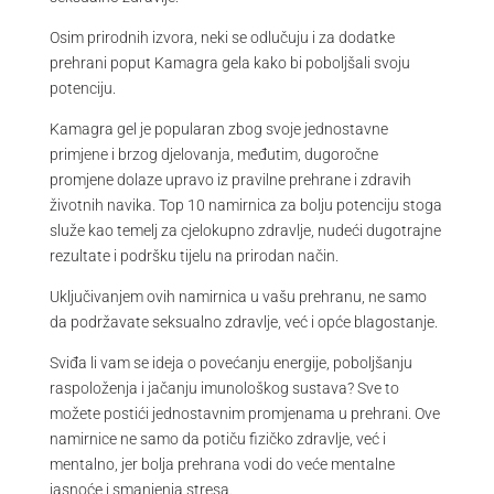
Osim prirodnih izvora, neki se odlučuju i za dodatke
prehrani poput Kamagra gela kako bi poboljšali svoju
potenciju.
Kamagra gel je popularan zbog svoje jednostavne
primjene i brzog djelovanja, međutim, dugoročne
promjene dolaze upravo iz pravilne prehrane i zdravih
životnih navika. Top 10 namirnica za bolju potenciju stoga
služe kao temelj za cjelokupno zdravlje, nudeći dugotrajne
rezultate i podršku tijelu na prirodan način.
Uključivanjem ovih namirnica u vašu prehranu, ne samo
da podržavate seksualno zdravlje, već i opće blagostanje.
Sviđa li vam se ideja o povećanju energije, poboljšanju
raspoloženja i jačanju imunološkog sustava? Sve to
možete postići jednostavnim promjenama u prehrani. Ove
namirnice ne samo da potiču fizičko zdravlje, već i
mentalno, jer bolja prehrana vodi do veće mentalne
jasnoće i smanjenja stresa.