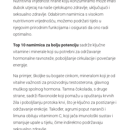
Nutritivna vrijednost hrane koju konzumiramo može imati
dubok utjecaj na naše cjelokupno zdravlje, uključujući i
seksualno zdravlje. Odabirom namirnica s visokom
nutritivnom vrijednošću, možemo podržati tijelo u
njegovim prirodnim funkcijama i osigurati da ono radi
optimalno.
Top 10 namirnica za bolju potenciju
sadrže ključne
vitamine i minerale koji su potrebni za održavanje
hormonalne ravnoteže, poboljšanje cirkulacije i povećanje
energije.
Na primjer, školjke su bogate cinkom, mineralom koji je od
vitalne važnosti za proizvodnju testosterona, glavnog
muškog spolnog hormona. Tamna čokolada, s druge
strane, sadrži flavonoide koji pomažu u opuštanju krvnih
žila i poboljšanju protoka krvi, što je ključno za postizanje i
održavanje erekcije. Također, agrumi poput naranči i
limuna obiluju vitaminom C, koji jača imunološki sustav i
smanjuje upale u tijelu, čime indirektno podržavaju
seksualno zdravlje.