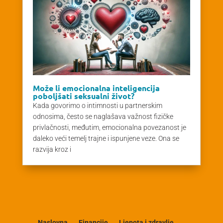
Može li emocionalna inteligencija
poboljšati seksualni život?
Kada govorimo o intimnosti u partnerskim
odnosima, često se naglašava važnost fizičke
privlačnosti, međutim, emocionalna povezanost je
daleko veći temelj trajne i ispunjene veze. Ona se
razvija kroz i
Naslovna
Financije
Ljepota i zdravlje