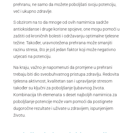
prehranu, ne samo da možete poboljšati svoju potenciju,
već i ukupno zdravlje.
S obzirom na to da mnoge od ovih namirnica sadrže
antioksidanse i druge korisne spojeve, one mogu pomoći u
zaštiti od kroničnih bolesti i održavanju optimalne tjelesne
težine. Također, uravnotežena prehrana može smanjiti
razinu stresa, što je još jedan faktor koji može negativno
utjecati na potenciju.
Na kraju, važno je napomenuti da promjene u prehrani
trebaju biti dio sveobuhvatnog pristupa zdravlju. Redovita
tjelesna aktivnost, kvalitetan san i upravljanje stresom
također su ključni za poboljšanje ljubavnog života.
Kombinacija tih elemenata s deset najboljih namirnica za
poboljšanje potencije može vam pomoći da postignete
dugoročne rezultate i uživate u zdravijem, ispunjenijem
životu.