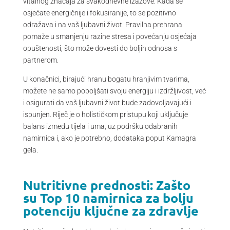
vitalnog značaja za svakodnevne izazove. Kada se
osjećate energičnije i fokusiranije, to se pozitivno
odražava i na vaš ljubavni život. Pravilna prehrana
pomaže u smanjenju razine stresa i povećanju osjećaja
opuštenosti, što može dovesti do boljih odnosa s
partnerom.
U konačnici, birajući hranu bogatu hranjivim tvarima,
možete ne samo poboljšati svoju energiju i izdržljivost, već
i osigurati da vaš ljubavni život bude zadovoljavajući i
ispunjen. Riječ je o holističkom pristupu koji uključuje
balans između tijela i uma, uz podršku odabranih
namirnica i, ako je potrebno, dodataka poput Kamagra
gela.
Nutritivne prednosti: Zašto
su Top 10 namirnica za bolju
potenciju ključne za zdravlje