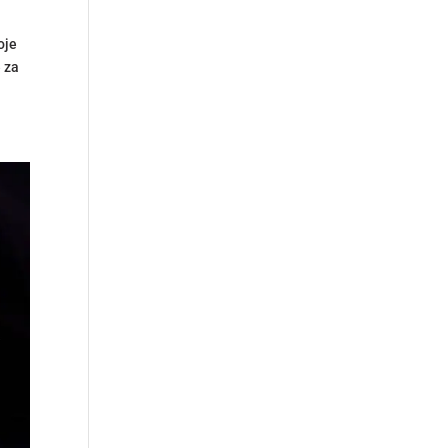
oje
e za