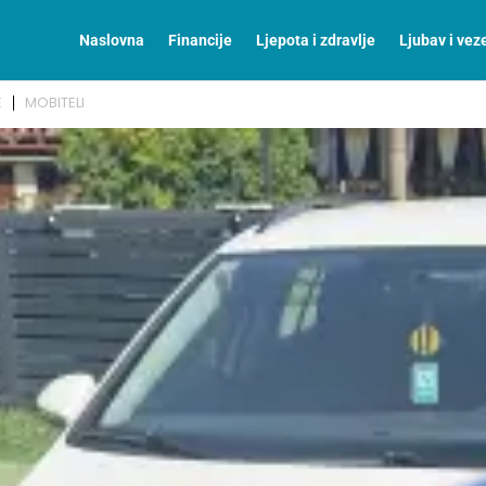
Naslovna
Financije
Ljepota i zdravlje
Ljubav i vez