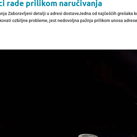
i rade prilikom naručivanja
anja Zaboravljeni detalji u adresi dostaveJedna od najčešćih grešaka k
okovati ozbiljne probleme, jest nedovoljna pažnja prilikom unosa adres