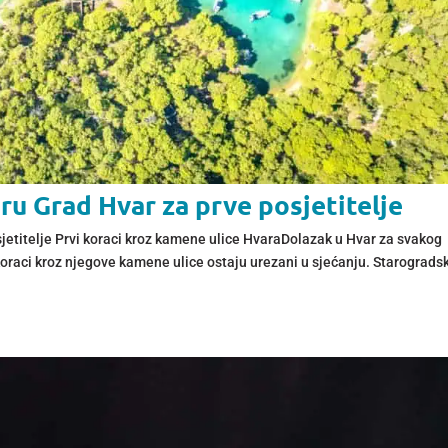
ru Grad Hvar za prve posjetitelje
sjetitelje Prvi koraci kroz kamene ulice HvaraDolazak u Hvar za svakog
i koraci kroz njegove kamene ulice ostaju urezani u sjećanju. Starograds