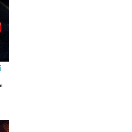
i
vni