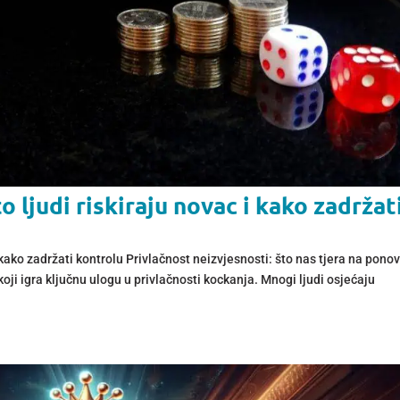
o ljudi riskiraju novac i kako zadržat
 kako zadržati kontrolu Privlačnost neizvjesnosti: što nas tjera na pono
oji igra ključnu ulogu u privlačnosti kockanja. Mnogi ljudi osjećaju