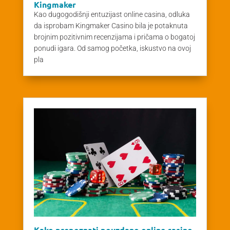
Kingmaker
Kao dugogodišnji entuzijast online casina, odluka
da isprobam Kingmaker Casino bila je potaknuta
brojnim pozitivnim recenzijama i pričama o bogatoj
ponudi igara. Od samog početka, iskustvo na ovoj
pla
Kako prepoznati pouzdano online casino