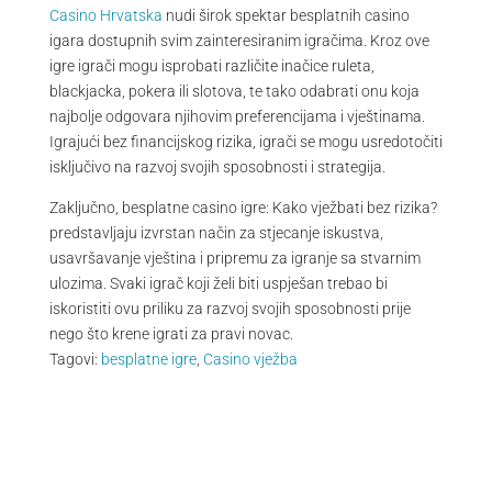
Casino Hrvatska
nudi širok spektar besplatnih casino
igara dostupnih svim zainteresiranim igračima. Kroz ove
igre igrači mogu isprobati različite inačice ruleta,
blackjacka, pokera ili slotova, te tako odabrati onu koja
najbolje odgovara njihovim preferencijama i vještinama.
Igrajući bez financijskog rizika, igrači se mogu usredotočiti
isključivo na razvoj svojih sposobnosti i strategija.
Zaključno, besplatne casino igre: Kako vježbati bez rizika?
predstavljaju izvrstan način za stjecanje iskustva,
usavršavanje vještina i pripremu za igranje sa stvarnim
ulozima. Svaki igrač koji želi biti uspješan trebao bi
iskoristiti ovu priliku za razvoj svojih sposobnosti prije
nego što krene igrati za pravi novac.
Tagovi:
besplatne igre
,
Casino vježba