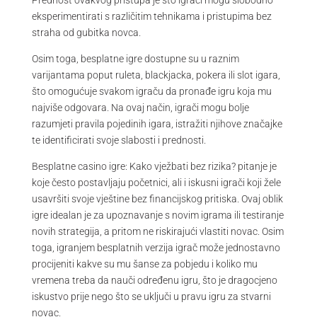
eksperimentirati s različitim tehnikama i pristupima bez
straha od gubitka novca.
Osim toga, besplatne igre dostupne su u raznim
varijantama poput ruleta, blackjacka, pokera ili slot igara,
što omogućuje svakom igraču da pronađe igru koja mu
najviše odgovara. Na ovaj način, igrači mogu bolje
razumjeti pravila pojedinih igara, istražiti njihove značajke
te identificirati svoje slabosti i prednosti.
Besplatne casino igre: Kako vježbati bez rizika? pitanje je
koje često postavljaju početnici, ali i iskusni igrači koji žele
usavršiti svoje vještine bez financijskog pritiska. Ovaj oblik
igre idealan je za upoznavanje s novim igrama ili testiranje
novih strategija, a pritom ne riskirajući vlastiti novac. Osim
toga, igranjem besplatnih verzija igrač može jednostavno
procijeniti kakve su mu šanse za pobjedu i koliko mu
vremena treba da nauči određenu igru, što je dragocjeno
iskustvo prije nego što se uključi u pravu igru za stvarni
novac.