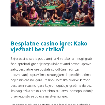
Besplatne casino igre: Kako
vježbati bez rizika?
Svijet casina sve je popularniji u Hrvatskoj, a mnogi igrači
žele isprobati igre prije nego ulože stvarni novac. Upravo
zato, besplatne igre postale su odličan način za
upoznavanje s pravilima, strategijama i specifičnostima
pojedinih casino igara. Casino Hrvatska nudi velik izbor
besplatnih casino igara koje omogućuju igračima da bez
ikakvog rizika steknu potrebno iskustvo i samopouzdanje
prije nego što se odluče na stvarnu igru.
Prednost ovakvog pristupa je što igrači mogu slobodno