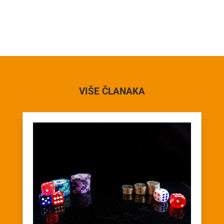
VIŠE ČLANAKA