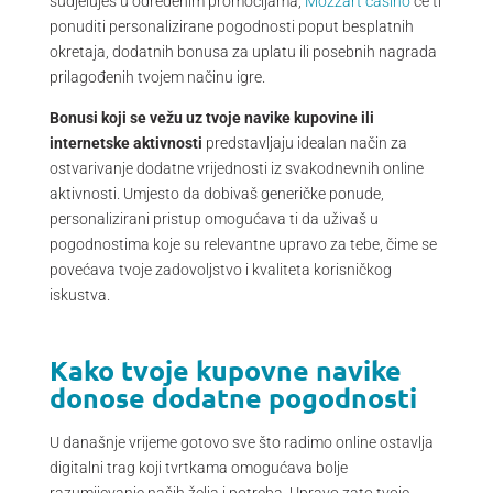
sudjeluješ u određenim promocijama,
Mozzart casino
će ti
ponuditi personalizirane pogodnosti poput besplatnih
okretaja, dodatnih bonusa za uplatu ili posebnih nagrada
prilagođenih tvojem načinu igre.
Bonusi koji se vežu uz tvoje navike kupovine ili
internetske aktivnosti
predstavljaju idealan način za
ostvarivanje dodatne vrijednosti iz svakodnevnih online
aktivnosti. Umjesto da dobivaš generičke ponude,
personalizirani pristup omogućava ti da uživaš u
pogodnostima koje su relevantne upravo za tebe, čime se
povećava tvoje zadovoljstvo i kvaliteta korisničkog
iskustva.
Kako tvoje kupovne navike
donose dodatne pogodnosti
U današnje vrijeme gotovo sve što radimo online ostavlja
digitalni trag koji tvrtkama omogućava bolje
razumijevanje naših želja i potreba. Upravo zato tvoje