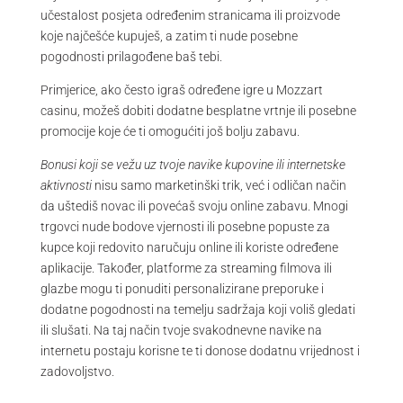
učestalost posjeta određenim stranicama ili proizvode
koje najčešće kupuješ, a zatim ti nude posebne
pogodnosti prilagođene baš tebi.
Primjerice, ako često igraš određene igre u Mozzart
casinu, možeš dobiti dodatne besplatne vrtnje ili posebne
promocije koje će ti omogućiti još bolju zabavu.
Bonusi koji se vežu uz tvoje navike kupovine ili internetske
aktivnosti
nisu samo marketinški trik, već i odličan način
da uštediš novac ili povećaš svoju online zabavu. Mnogi
trgovci nude bodove vjernosti ili posebne popuste za
kupce koji redovito naručuju online ili koriste određene
aplikacije. Također, platforme za streaming filmova ili
glazbe mogu ti ponuditi personalizirane preporuke i
dodatne pogodnosti na temelju sadržaja koji voliš gledati
ili slušati. Na taj način tvoje svakodnevne navike na
internetu postaju korisne te ti donose dodatnu vrijednost i
zadovoljstvo.