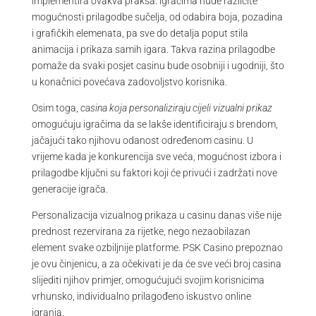
implementira ovakva praksa: igračima nude različite
mogućnosti prilagodbe sučelja, od odabira boja, pozadina
i grafičkih elemenata, pa sve do detalja poput stila
animacija i prikaza samih igara. Takva razina prilagodbe
pomaže da svaki posjet casinu bude osobniji i ugodniji, što
u konačnici povećava zadovoljstvo korisnika.
Osim toga,
casina koja personaliziraju cijeli vizualni prikaz
omogućuju igračima da se lakše identificiraju s brendom,
jačajući tako njihovu odanost određenom casinu. U
vrijeme kada je konkurencija sve veća, mogućnost izbora i
prilagodbe ključni su faktori koji će privući i zadržati nove
generacije igrača.
Personalizacija vizualnog prikaza u casinu danas više nije
prednost rezervirana za rijetke, nego nezaobilazan
element svake ozbiljnije platforme. PSK Casino prepoznao
je ovu činjenicu, a za očekivati je da će sve veći broj casina
slijediti njihov primjer, omogućujući svojim korisnicima
vrhunsko, individualno prilagođeno iskustvo online
igranja.