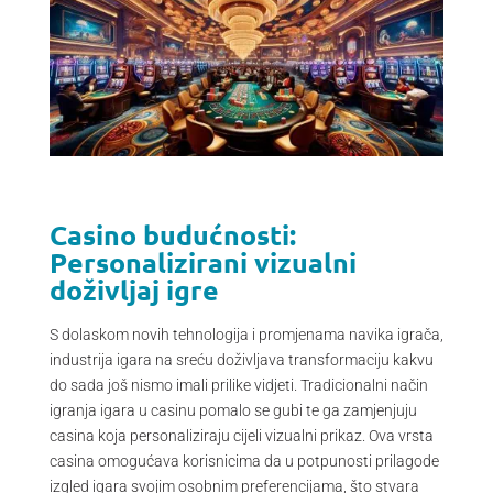
Casino budućnosti:
Personalizirani vizualni
doživljaj igre
S dolaskom novih tehnologija i promjenama navika igrača,
industrija igara na sreću doživljava transformaciju kakvu
do sada još nismo imali prilike vidjeti. Tradicionalni način
igranja igara u casinu pomalo se gubi te ga zamjenjuju
casina koja personaliziraju cijeli vizualni prikaz. Ova vrsta
casina omogućava korisnicima da u potpunosti prilagode
izgled igara svojim osobnim preferencijama, što stvara