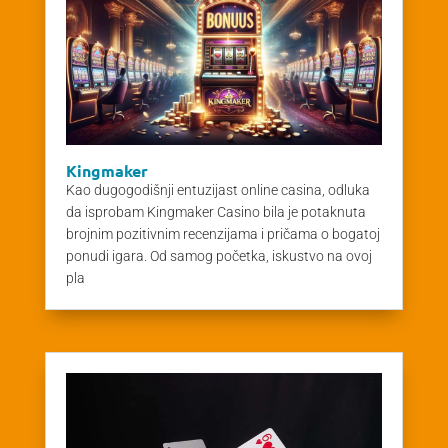
Kingmaker
Kao dugogodišnji entuzijast online casina, odluka
da isprobam Kingmaker Casino bila je potaknuta
brojnim pozitivnim recenzijama i pričama o bogatoj
ponudi igara. Od samog početka, iskustvo na ovoj
pla