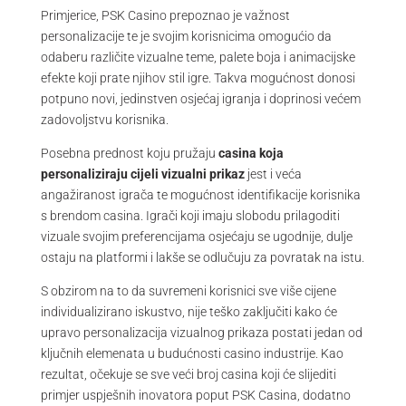
Primjerice, PSK Casino prepoznao je važnost
personalizacije te je svojim korisnicima omogućio da
odaberu različite vizualne teme, palete boja i animacijske
efekte koji prate njihov stil igre. Takva mogućnost donosi
potpuno novi, jedinstven osjećaj igranja i doprinosi većem
zadovoljstvu korisnika.
Posebna prednost koju pružaju
casina koja
personaliziraju cijeli vizualni prikaz
jest i veća
angažiranost igrača te mogućnost identifikacije korisnika
s brendom casina. Igrači koji imaju slobodu prilagoditi
vizuale svojim preferencijama osjećaju se ugodnije, dulje
ostaju na platformi i lakše se odlučuju za povratak na istu.
S obzirom na to da suvremeni korisnici sve više cijene
individualizirano iskustvo, nije teško zaključiti kako će
upravo personalizacija vizualnog prikaza postati jedan od
ključnih elemenata u budućnosti casino industrije. Kao
rezultat, očekuje se sve veći broj casina koji će slijediti
primjer uspješnih inovatora poput PSK Casina, dodatno