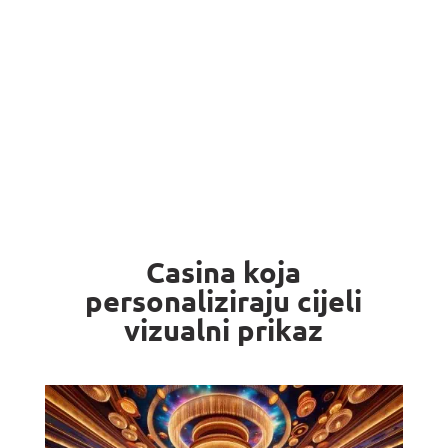
Casina koja
personaliziraju cijeli
vizualni prikaz