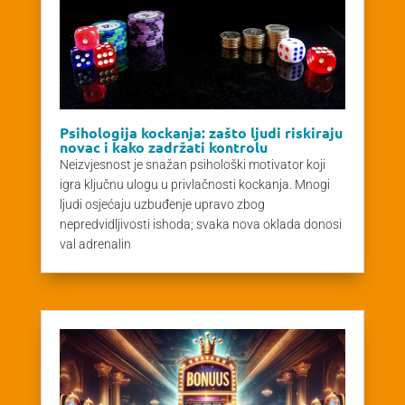
Psihologija kockanja: zašto ljudi riskiraju
novac i kako zadržati kontrolu
Neizvjesnost je snažan psihološki motivator koji
igra ključnu ulogu u privlačnosti kockanja. Mnogi
ljudi osjećaju uzbuđenje upravo zbog
nepredvidljivosti ishoda; svaka nova oklada donosi
val adrenalin