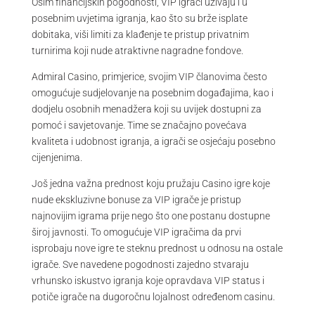
Osim financijskih pogodnosti, VIP igrači uživaju i u
posebnim uvjetima igranja, kao što su brže isplate
dobitaka, viši limiti za klađenje te pristup privatnim
turnirima koji nude atraktivne nagradne fondove.
Admiral Casino, primjerice, svojim VIP članovima često
omogućuje sudjelovanje na posebnim događajima, kao i
dodjelu osobnih menadžera koji su uvijek dostupni za
pomoć i savjetovanje. Time se značajno povećava
kvaliteta i udobnost igranja, a igrači se osjećaju posebno
cijenjenima.
Još jedna važna prednost koju pružaju Casino igre koje
nude ekskluzivne bonuse za VIP igrače je pristup
najnovijim igrama prije nego što one postanu dostupne
široj javnosti. To omogućuje VIP igračima da prvi
isprobaju nove igre te steknu prednost u odnosu na ostale
igrače. Sve navedene pogodnosti zajedno stvaraju
vrhunsko iskustvo igranja koje opravdava VIP status i
potiče igrače na dugoročnu lojalnost određenom casinu.