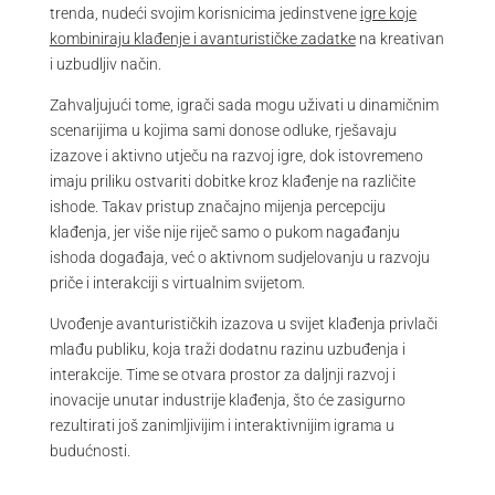
trenda, nudeći svojim korisnicima jedinstvene
igre koje
kombiniraju klađenje i avanturističke zadatke
na kreativan
i uzbudljiv način.
Zahvaljujući tome, igrači sada mogu uživati u dinamičnim
scenarijima u kojima sami donose odluke, rješavaju
izazove i aktivno utječu na razvoj igre, dok istovremeno
imaju priliku ostvariti dobitke kroz klađenje na različite
ishode. Takav pristup značajno mijenja percepciju
klađenja, jer više nije riječ samo o pukom nagađanju
ishoda događaja, već o aktivnom sudjelovanju u razvoju
priče i interakciji s virtualnim svijetom.
Uvođenje avanturističkih izazova u svijet klađenja privlači
mlađu publiku, koja traži dodatnu razinu uzbuđenja i
interakcije. Time se otvara prostor za daljnji razvoj i
inovacije unutar industrije klađenja, što će zasigurno
rezultirati još zanimljivijim i interaktivnijim igrama u
budućnosti.