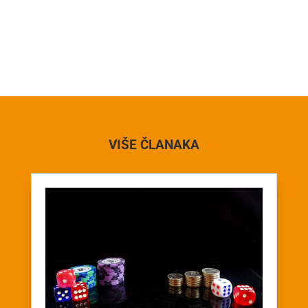
VIŠE ČLANAKA