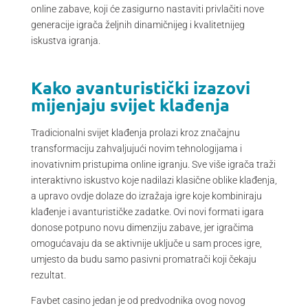
online zabave, koji će zasigurno nastaviti privlačiti nove
generacije igrača željnih dinamičnijeg i kvalitetnijeg
iskustva igranja.
Kako avanturistički izazovi
mijenjaju svijet klađenja
Tradicionalni svijet klađenja prolazi kroz značajnu
transformaciju zahvaljujući novim tehnologijama i
inovativnim pristupima online igranju. Sve više igrača traži
interaktivno iskustvo koje nadilazi klasične oblike klađenja,
a upravo ovdje dolaze do izražaja igre koje kombiniraju
klađenje i avanturističke zadatke. Ovi novi formati igara
donose potpuno novu dimenziju zabave, jer igračima
omogućavaju da se aktivnije uključe u sam proces igre,
umjesto da budu samo pasivni promatrači koji čekaju
rezultat.
Favbet casino jedan je od predvodnika ovog novog