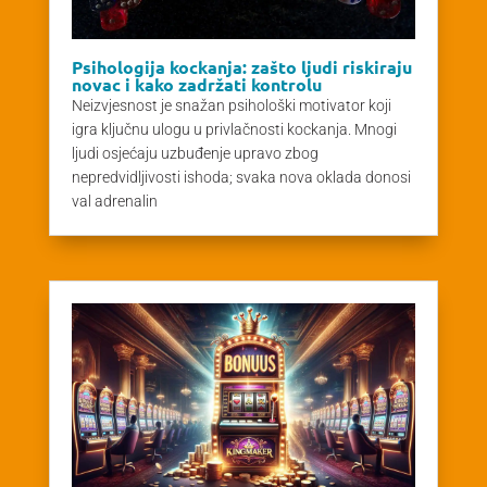
Psihologija kockanja: zašto ljudi riskiraju
novac i kako zadržati kontrolu
Neizvjesnost je snažan psihološki motivator koji
igra ključnu ulogu u privlačnosti kockanja. Mnogi
ljudi osjećaju uzbuđenje upravo zbog
nepredvidljivosti ishoda; svaka nova oklada donosi
val adrenalin