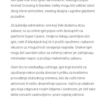
Animal Crossing ili Stardew Valley mogu biti odličan izbor
zbog mirne atmosfere, veselog dizajna i ugodne glazbene
pozadine.
Za ljubitelje adrenalina i one koji žele dodatnu dozu
zabave, tu su online igre poput onih dostupnih na
platformi Super Casino. Ondje te čekaju zanimljive slot
igre, rulet ili blackjack koji će ti pružiti opušteno i zabavno
iskustvo uz mogućnost osvajanja nagrada. Ovakve igre
mogu biti savršeni izbor za večernji odmor jer zahtijevaju
minimalan napor, a pružaju maksimalnu zabavu.
Osim što te oslobađaju od briga, igre koje koristiš za
opuštanje nakon posla donose ti priliku za kvalitetno
provođenje slobodnog vremena, bilo da voliš mirne
aktivnosti ili nešto dinamičnije izazove. Važno je odabrati
igru koja odgovara tvojim željama i osobnosti, jer ćeš tako
lakše ostvariti zadovoljstvo i pravi osjećaj odmora.