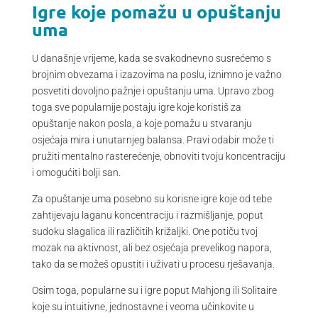
Igre koje pomažu u opuštanju
uma
U današnje vrijeme, kada se svakodnevno susrećemo s
brojnim obvezama i izazovima na poslu, iznimno je važno
posvetiti dovoljno pažnje i opuštanju uma. Upravo zbog
toga sve popularnije postaju igre koje koristiš za
opuštanje nakon posla, a koje pomažu u stvaranju
osjećaja mira i unutarnjeg balansa. Pravi odabir može ti
pružiti mentalno rasterećenje, obnoviti tvoju koncentraciju
i omogućiti bolji san.
Za opuštanje uma posebno su korisne igre koje od tebe
zahtijevaju laganu koncentraciju i razmišljanje, poput
sudoku slagalica ili različitih križaljki. One potiču tvoj
mozak na aktivnost, ali bez osjećaja prevelikog napora,
tako da se možeš opustiti i uživati u procesu rješavanja.
Osim toga, popularne su i igre poput Mahjong ili Solitaire
koje su intuitivne, jednostavne i veoma učinkovite u