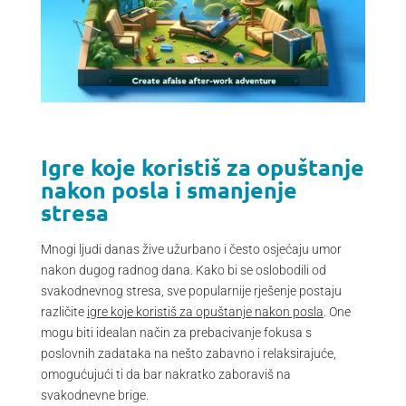
Igre koje koristiš za opuštanje
nakon posla i smanjenje
stresa
Mnogi ljudi danas žive užurbano i često osjećaju umor
nakon dugog radnog dana. Kako bi se oslobodili od
svakodnevnog stresa, sve popularnije rješenje postaju
različite
igre koje koristiš za opuštanje nakon posla
. One
mogu biti idealan način za prebacivanje fokusa s
poslovnih zadataka na nešto zabavno i relaksirajuće,
omogućujući ti da bar nakratko zaboraviš na
svakodnevne brige.