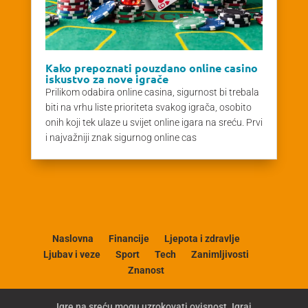
Kako prepoznati pouzdano online casino
iskustvo za nove igrače
Prilikom odabira online casina, sigurnost bi trebala
biti na vrhu liste prioriteta svakog igrača, osobito
onih koji tek ulaze u svijet online igara na sreću. Prvi
i najvažniji znak sigurnog online cas
Naslovna
Financije
Ljepota i zdravlje
Ljubav i veze
Sport
Tech
Zanimljivosti
Znanost
Igre na sreću mogu uzrokovati ovisnost. Igraj