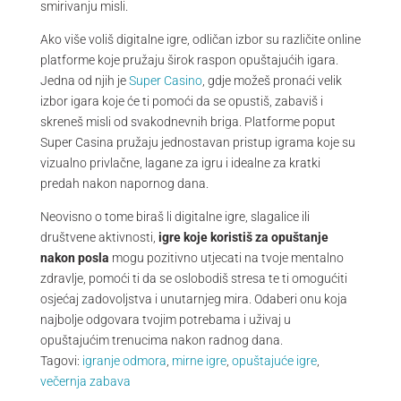
smirivanju misli.
Ako više voliš digitalne igre, odličan izbor su različite online
platforme koje pružaju širok raspon opuštajućih igara.
Jedna od njih je
Super Casino
, gdje možeš pronaći velik
izbor igara koje će ti pomoći da se opustiš, zabaviš i
skreneš misli od svakodnevnih briga. Platforme poput
Super Casina pružaju jednostavan pristup igrama koje su
vizualno privlačne, lagane za igru i idealne za kratki
predah nakon napornog dana.
Neovisno o tome biraš li digitalne igre, slagalice ili
društvene aktivnosti,
igre koje koristiš za opuštanje
nakon posla
mogu pozitivno utjecati na tvoje mentalno
zdravlje, pomoći ti da se oslobodiš stresa te ti omogućiti
osjećaj zadovoljstva i unutarnjeg mira. Odaberi onu koja
najbolje odgovara tvojim potrebama i uživaj u
opuštajućim trenucima nakon radnog dana.
Tagovi:
igranje odmora
,
mirne igre
,
opuštajuće igre
,
večernja zabava