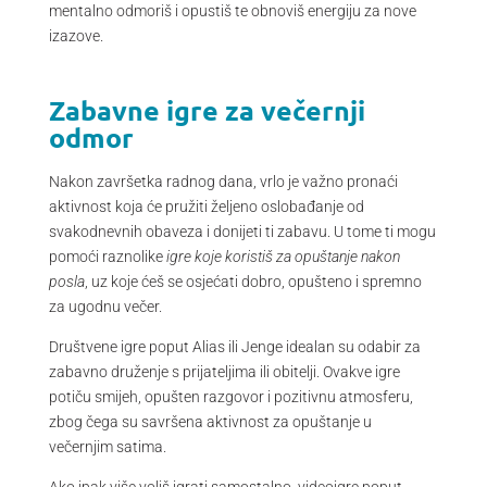
mentalno odmoriš i opustiš te obnoviš energiju za nove
izazove.
Zabavne igre za večernji
odmor
Nakon završetka radnog dana, vrlo je važno pronaći
aktivnost koja će pružiti željeno oslobađanje od
svakodnevnih obaveza i donijeti ti zabavu. U tome ti mogu
pomoći raznolike
igre koje koristiš za opuštanje nakon
posla
, uz koje ćeš se osjećati dobro, opušteno i spremno
za ugodnu večer.
Društvene igre poput Alias ili Jenge idealan su odabir za
zabavno druženje s prijateljima ili obitelji. Ovakve igre
potiču smijeh, opušten razgovor i pozitivnu atmosferu,
zbog čega su savršena aktivnost za opuštanje u
večernjim satima.
Ako ipak više voliš igrati samostalno, videoigre poput