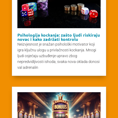
Psihologija kockanja: zašto ljudi riskiraju
novac i kako zadržati kontrolu
Neizvjesnost je snažan psihološki motivator koji
igra ključnu ulogu u privlačnosti kockanja. Mnogi
ljudi osjećaju uzbuđenje upravo zbog
nepredvidljivosti ishoda; svaka nova oklada donosi
val adrenalin