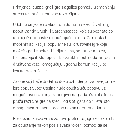
Primjerice, puzzle igre i igre slagalica pomažu u smanjenju
stresa te potiču kreativno razmišljanje.
Udobno smješten u vlastitom domu, možeš uživati u igri
poput Candy Crush ili Gardenscapes, koje su poznate po
umirujućoj atmosferi i opuštajućem tonu. Osim takvih
mobilnih aplikacija, popularne su i društvene igre koje
možeš igrati s obitelji ili prijateljima, poput Scrabblea,
Pictionaryja ili Monopola. Takve aktivnosti dodatno jačaju
društvene veze i omogućuju ugodnu komunikaciju te
kvalitetno druženje.
Za one koji traže dodatnu dozu uzbuđenja i zabave, online
igre poput Super Casina nude opuštajuću zabavu uz
mogućnost osvajanja zanimljivih nagrada. Ova platforma
pruža različite igre na sreću, od slot igara do ruleta, što
omogućava zabavan predah nakon napornog dana.
Bez obzira kakvu vrstu zabave preferiraš, igre koje koristiš
za opuštanje nakon posla svakako će ti pomoći da se