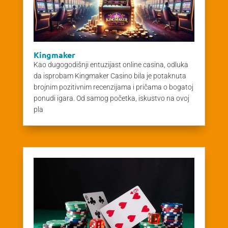
Kingmaker
Kao dugogodišnji entuzijast online casina, odluka
da isprobam Kingmaker Casino bila je potaknuta
brojnim pozitivnim recenzijama i pričama o bogatoj
ponudi igara. Od samog početka, iskustvo na ovoj
pla