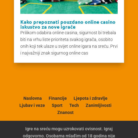
Kako prepoznati pouzdano online casino
iskustvo za nove igrače
Prilikom odabira online casina, sigurnost bi trebala
biti na vrhu liste prioriteta svakog igrača, osobito
onih koji tek ulaze u svijet online igara na sreću. Prvi
i najvažniji znak sigurnog online cas
Naslovna
Financije
Ljepota i zdravlje
Ljubav i veze
Sport
Tech
Zanimljivosti
Znanost
Igre na sreću mogu uzrokovati ovisnost. Igraj
odgovorno. Osobama mlađim od 18 godina nije