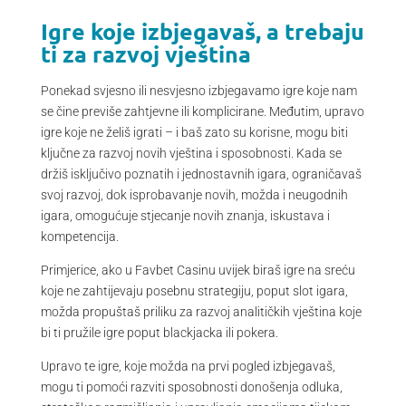
Igre koje izbjegavaš, a trebaju
ti za razvoj vještina
Ponekad svjesno ili nesvjesno izbjegavamo igre koje nam
se čine previše zahtjevne ili komplicirane. Međutim, upravo
igre koje ne želiš igrati – i baš zato su korisne, mogu biti
ključne za razvoj novih vještina i sposobnosti. Kada se
držiš isključivo poznatih i jednostavnih igara, ograničavaš
svoj razvoj, dok isprobavanje novih, možda i neugodnih
igara, omogućuje stjecanje novih znanja, iskustava i
kompetencija.
Primjerice, ako u Favbet Casinu uvijek biraš igre na sreću
koje ne zahtijevaju posebnu strategiju, poput slot igara,
možda propuštaš priliku za razvoj analitičkih vještina koje
bi ti pružile igre poput blackjacka ili pokera.
Upravo te igre, koje možda na prvi pogled izbjegavaš,
mogu ti pomoći razviti sposobnosti donošenja odluka,