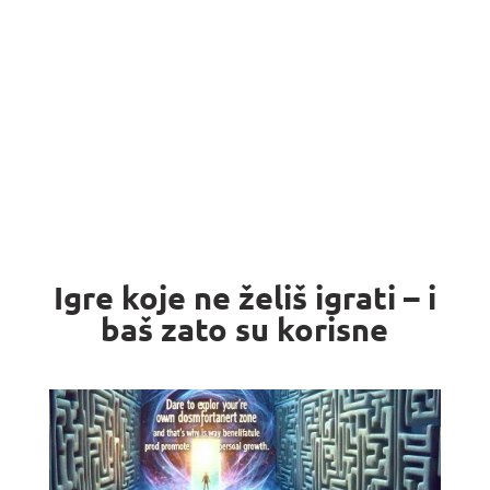
Igre koje ne želiš igrati – i
baš zato su korisne