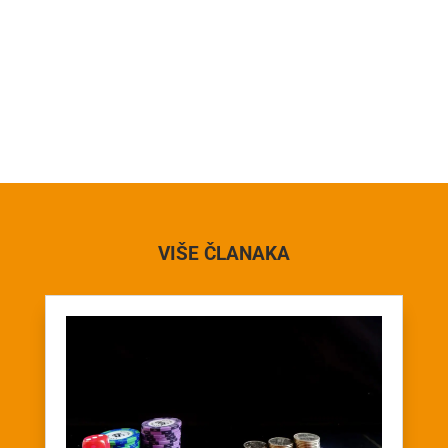
VIŠE ČLANAKA