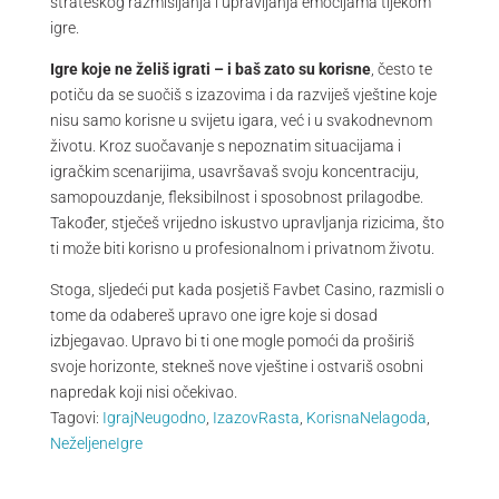
strateškog razmišljanja i upravljanja emocijama tijekom
igre.
Igre koje ne želiš igrati – i baš zato su korisne
, često te
potiču da se suočiš s izazovima i da razviješ vještine koje
nisu samo korisne u svijetu igara, već i u svakodnevnom
životu. Kroz suočavanje s nepoznatim situacijama i
igračkim scenarijima, usavršavaš svoju koncentraciju,
samopouzdanje, fleksibilnost i sposobnost prilagodbe.
Također, stječeš vrijedno iskustvo upravljanja rizicima, što
ti može biti korisno u profesionalnom i privatnom životu.
Stoga, sljedeći put kada posjetiš Favbet Casino, razmisli o
tome da odabereš upravo one igre koje si dosad
izbjegavao. Upravo bi ti one mogle pomoći da proširiš
svoje horizonte, stekneš nove vještine i ostvariš osobni
napredak koji nisi očekivao.
Tagovi:
IgrajNeugodno
,
IzazovRasta
,
KorisnaNelagoda
,
NeželjeneIgre