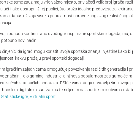
rtske teme zauzimaju vrlo važno mjesto, privlačeći velik broj igrača različ
đujući i lako dostupni široj publici, što pruža idealne preduvjete za kreira
ikama danas uživaju visoku popularnost upravo zbog svog realističnog ok
macija.
svoju ponudu kontinuirano uvodi igre inspirirane sportskim događajima,
 potpuno novi način.
injenici da igrači mogu koristiti svoja sportska znanja i vještine kako bi
jesnosti kakvu pružaju pravi sportski događaji.
im igračkim zajednicama omogućuje povezivanje različitih generacija i pro
ve značajniji dio gaming industrije, a njihova popularnost zasigurno će ra
realističnih statističkih podataka. PSK casino stoga nastavlja širiti svoj
vrhunskim digitalnim sadržajima temeljenim na sportskim motivima i stat
,
Statističke igre
,
Virtualni sport