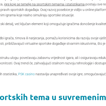
ka,
igre koje se temelje na sportskim temama i statistikama
postaju sve rea
ravih sportskih događaja. Ovaj razvoj posebice je vidljiv u online platfo
im igrama koje realno simuliraju sportske situacije.
tski detalj, već ključan element koji omogućuje igračima donošenje kvalitet
edbi igrača, timova ili natjecanja, pomažu korisnicima da razviju svoje vješ
i, približavajući virtualne sportske događaje stvarnim iskustvima, što je 
ostruku ulogu: povećavaju zabavnu vrijednost igara, ali i osiguravaju edu
konitosti. Ovaj trend će, zahvaljujući stalnom razvoju tehnologije i dostu
ih statistika,
PSK casino
nastavlja unapređivati svoje igre, omogućavajući
ortskih tema u suvremenim