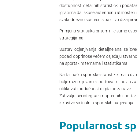
dostupnosti detaljnih statističkih podata
igračima da iskuse autentičnu atmosferu p
svakodnevno susreću s pažljivo dizajniran
Primjena statistika pritom nije samo este
strategijama.
Sustavi ocjenjivanja, detaljne analize izv
podaci doprinose većem osjećaju stvarnost
na sportskim temama i statistikama.
Na taj način sportske statistike imaju dv
bolje razumijevanje sportova i njihovih za
oblikovati budućnost digitalne zabave.
Zahvaljujući integraciji naprednih sportsk
iskustvo virtualnih sportskih natjecanja.
Popularnost sp