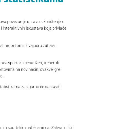
ndova povezan je upravo s korištenjem
i interaktivnih iskustava koja privlače
eštine, pritom uživajući u zabavi i
avi sportski menadžeri, treneri ili
portovima na nov način, ovakve igre
ma.
statistikama zasigurno će nastaviti
ranih sportskim natjecanjima. Zahvaljujući