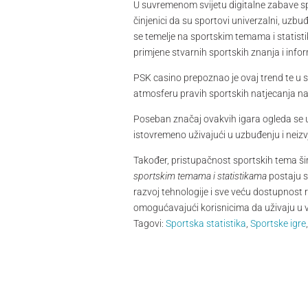
U suvremenom svijetu digitalne zabave spo
činjenici da su sportovi univerzalni, uzbu
se temelje na sportskim temama i statist
primjene stvarnih sportskih znanja i infor
PSK casino prepoznao je ovaj trend te u 
atmosferu pravih sportskih natjecanja na
Poseban značaj ovakvih igara ogleda se u č
istovremeno uživajući u uzbuđenju i neizv
Također, pristupačnost sportskih tema šir
sportskim temama i statistikama
postaju s
razvoj tehnologije i sve veću dostupnost 
omogućavajući korisnicima da uživaju u 
Tagovi:
Sportska statistika
,
Sportske igre