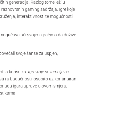
itih generacija. Razlog tome leži u
nje raznovrsnih gaming sadržaja. Igre koje
ruženja, interaktivnosti te mogućnosti
 omogućavajući svojim igračima da dožive
 povećali svoje šanse za uspjeh,
fila korisnika.
Igre koje se temelje na
sti i u budućnosti, osobito uz kontinuiran
u ponudu igara upravo u ovom smjeru,
istikama.