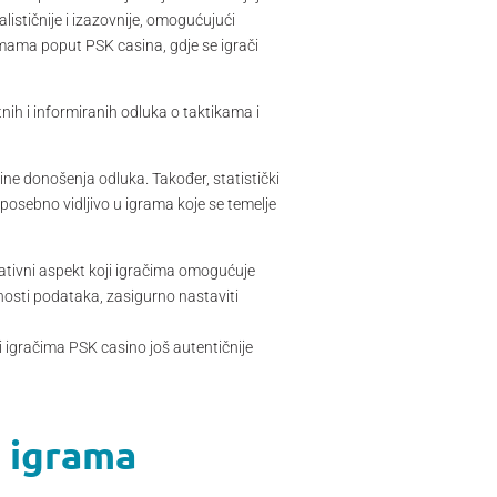
lističnije i izazovnije, omogućujući
rmama poput PSK casina, gdje se igrači
nih i informiranih odluka o taktikama i
tine donošenja odluka. Također, statistički
posebno vidljivo u igrama koje se temelje
kativni aspekt koji igračima omogućuje
pnosti podataka, zasigurno nastaviti
 igračima PSK casino još autentičnije
 igrama