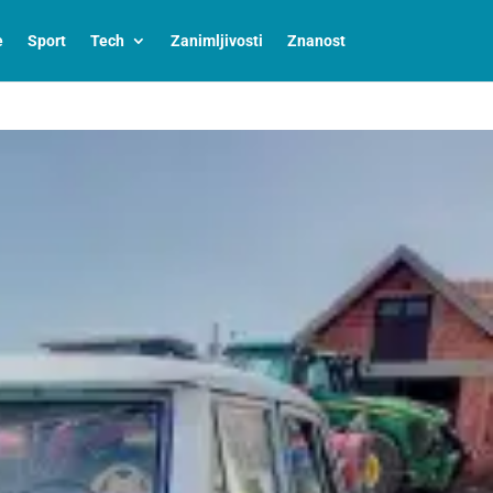
e
Sport
Tech
Zanimljivosti
Znanost