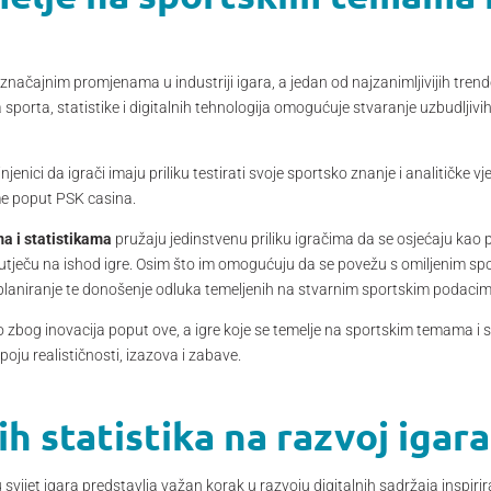
značajnim promjenama u industriji igara, a jedan od najzanimljivijih tre
porta, statistike i digitalnih tehnologija omogućuje stvaranje uzbudljivih 
jenici da igrači imaju priliku testirati svoje sportsko znanje i analitičke vj
e poput PSK casina.
a i statistikama
pružaju jedinstvenu priliku igračima da se osjećaju kao pr
o utječu na ishod igre. Osim što im omogućuju da se povežu s omiljenim s
ko planiranje te donošenje odluka temeljenih na stvarnim sportskim podaci
o zbog inovacija poput ove, a igre koje se temelje na sportskim temama i 
 spoju realističnosti, izazova i zabave.
ih statistika na razvoj igara
 svijet igara predstavlja važan korak u razvoju digitalnih sadržaja inspiri