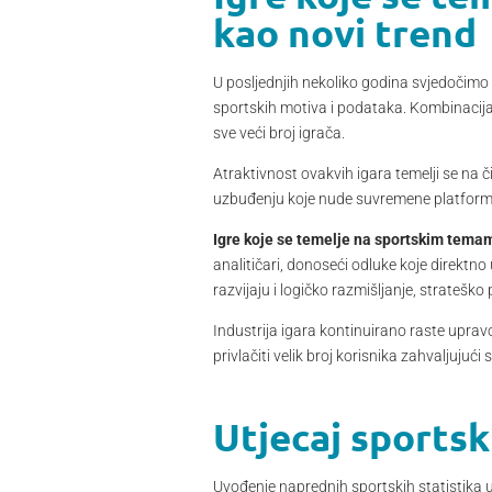
kao novi trend
U posljednjih nekoliko godina svjedočimo 
sportskih motiva i podataka. Kombinacija s
sve veći broj igrača.
Atraktivnost ovakvih igara temelji se na čin
uzbuđenju koje nude suvremene platform
Igre koje se temelje na sportskim temam
analitičari, donoseći odluke koje direktn
razvijaju i logičko razmišljanje, strateš
Industrija igara kontinuirano raste uprav
privlačiti velik broj korisnika zahvaljujući
Utjecaj sportsk
Uvođenje naprednih sportskih statistika u