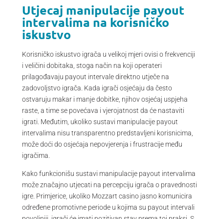
Utjecaj manipulacije payout
intervalima na korisničko
iskustvo
Korisničko iskustvo igrača u velikoj mjeri ovisi o frekvenciji
i veličini dobitaka, stoga način na koji operateri
prilagođavaju payout intervale direktno utječe na
zadovoljstvo igrača. Kada igrači osjećaju da često
ostvaruju makar i manje dobitke, njihov osjećaj uspjeha
raste, a time se povećava i vjerojatnost da će nastaviti
igrati. Međutim, ukoliko sustavi manipulacije payout
intervalima nisu transparentno predstavljeni korisnicima,
može doći do osjećaja nepovjerenja i frustracije među
igračima.
Kako funkcionišu sustavi manipulacije payout intervalima
može značajno utjecati na percepciju igrača o pravednosti
igre. Primjerice, ukoliko Mozzart casino jasno komunicira
određene promotivne periode u kojima su payout intervali
povoljniji, igrači će imati pozitivan stav prema toj praksi. S