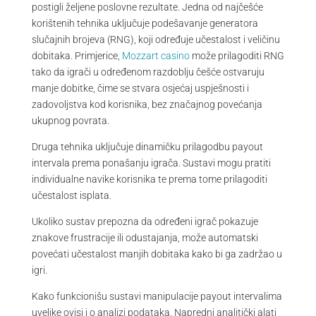
postigli željene poslovne rezultate. Jedna od najčešće
korištenih tehnika uključuje podešavanje generatora
slučajnih brojeva (RNG), koji određuje učestalost i veličinu
dobitaka. Primjerice,
Mozzart casino
može prilagoditi RNG
tako da igrači u određenom razdoblju češće ostvaruju
manje dobitke, čime se stvara osjećaj uspješnosti i
zadovoljstva kod korisnika, bez značajnog povećanja
ukupnog povrata.
Druga tehnika uključuje dinamičku prilagodbu payout
intervala prema ponašanju igrača. Sustavi mogu pratiti
individualne navike korisnika te prema tome prilagoditi
učestalost isplata.
Ukoliko sustav prepozna da određeni igrač pokazuje
znakove frustracije ili odustajanja, može automatski
povećati učestalost manjih dobitaka kako bi ga zadržao u
igri.
Kako funkcionišu sustavi manipulacije payout intervalima
uvelike ovisi i o analizi podataka. Napredni analitički alati