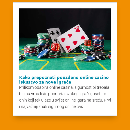
Kako prepoznati pouzdano online casino
iskustvo za nove igrače
Prilikom odabira online casina, sigurnost bi trebala
biti na vrhu liste prioriteta svakog igrača, osobito
onih koji tek ulaze u svijet online igara na sreću. Prvi
i najvažniji znak sigurnog online cas