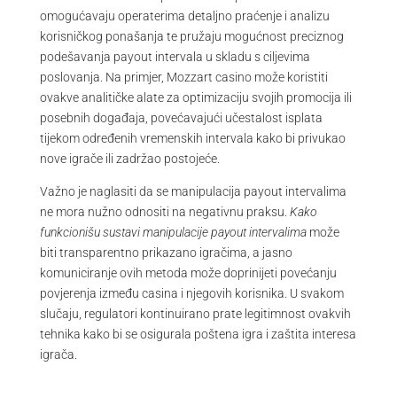
omogućavaju operaterima detaljno praćenje i analizu
korisničkog ponašanja te pružaju mogućnost preciznog
podešavanja payout intervala u skladu s ciljevima
poslovanja. Na primjer, Mozzart casino može koristiti
ovakve analitičke alate za optimizaciju svojih promocija ili
posebnih događaja, povećavajući učestalost isplata
tijekom određenih vremenskih intervala kako bi privukao
nove igrače ili zadržao postojeće.
Važno je naglasiti da se manipulacija payout intervalima
ne mora nužno odnositi na negativnu praksu.
Kako
funkcionišu sustavi manipulacije payout intervalima
može
biti transparentno prikazano igračima, a jasno
komuniciranje ovih metoda može doprinijeti povećanju
povjerenja između casina i njegovih korisnika. U svakom
slučaju, regulatori kontinuirano prate legitimnost ovakvih
tehnika kako bi se osigurala poštena igra i zaštita interesa
igrača.