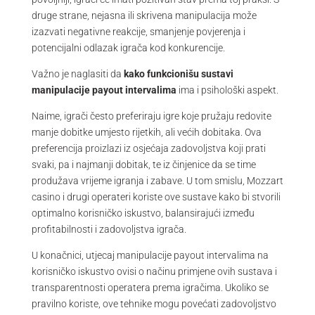
druge strane, nejasna ili skrivena manipulacija može
izazvati negativne reakcije, smanjenje povjerenja i
potencijalni odlazak igrača kod konkurencije.
Važno je naglasiti da
kako funkcionišu sustavi
manipulacije payout intervalima
ima i psihološki aspekt.
Naime, igrači često preferiraju igre koje pružaju redovite
manje dobitke umjesto rijetkih, ali većih dobitaka. Ova
preferencija proizlazi iz osjećaja zadovoljstva koji prati
svaki, pa i najmanji dobitak, te iz činjenice da se time
produžava vrijeme igranja i zabave. U tom smislu, Mozzart
casino i drugi operateri koriste ove sustave kako bi stvorili
optimalno korisničko iskustvo, balansirajući između
profitabilnosti i zadovoljstva igrača.
U konačnici, utjecaj manipulacije payout intervalima na
korisničko iskustvo ovisi o načinu primjene ovih sustava i
transparentnosti operatera prema igračima. Ukoliko se
pravilno koriste, ove tehnike mogu povećati zadovoljstvo