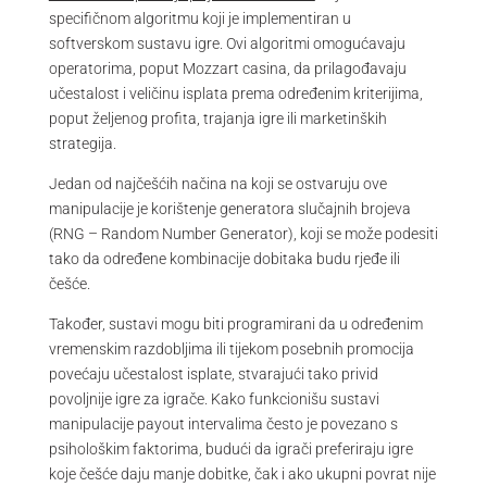
specifičnom algoritmu koji je implementiran u
softverskom sustavu igre. Ovi algoritmi omogućavaju
operatorima, poput Mozzart casina, da prilagođavaju
učestalost i veličinu isplata prema određenim kriterijima,
poput željenog profita, trajanja igre ili marketinških
strategija.
Jedan od najčešćih načina na koji se ostvaruju ove
manipulacije je korištenje generatora slučajnih brojeva
(RNG – Random Number Generator), koji se može podesiti
tako da određene kombinacije dobitaka budu rjeđe ili
češće.
Također, sustavi mogu biti programirani da u određenim
vremenskim razdobljima ili tijekom posebnih promocija
povećaju učestalost isplate, stvarajući tako privid
povoljnije igre za igrače. Kako funkcionišu sustavi
manipulacije payout intervalima često je povezano s
psihološkim faktorima, budući da igrači preferiraju igre
koje češće daju manje dobitke, čak i ako ukupni povrat nije