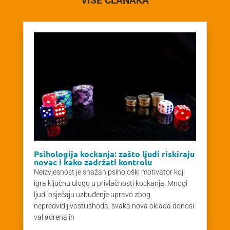
VIŠE ČLANAKA
Psihologija kockanja: zašto ljudi riskiraju
novac i kako zadržati kontrolu
Neizvjesnost je snažan psihološki motivator koji
igra ključnu ulogu u privlačnosti kockanja. Mnogi
ljudi osjećaju uzbuđenje upravo zbog
nepredvidljivosti ishoda; svaka nova oklada donosi
val adrenalin