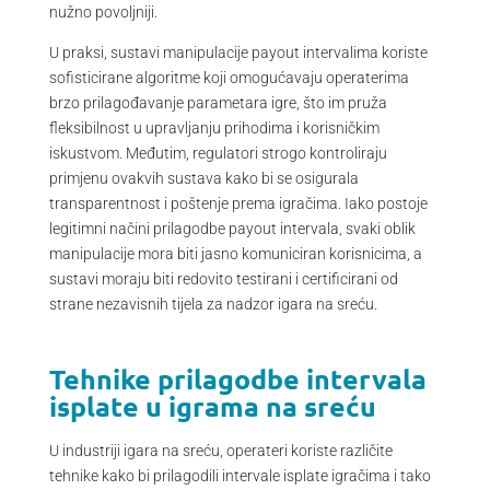
nužno povoljniji.
U praksi, sustavi manipulacije payout intervalima koriste
sofisticirane algoritme koji omogućavaju operaterima
brzo prilagođavanje parametara igre, što im pruža
fleksibilnost u upravljanju prihodima i korisničkim
iskustvom. Međutim, regulatori strogo kontroliraju
primjenu ovakvih sustava kako bi se osigurala
transparentnost i poštenje prema igračima. Iako postoje
legitimni načini prilagodbe payout intervala, svaki oblik
manipulacije mora biti jasno komuniciran korisnicima, a
sustavi moraju biti redovito testirani i certificirani od
strane nezavisnih tijela za nadzor igara na sreću.
Tehnike prilagodbe intervala
isplate u igrama na sreću
U industriji igara na sreću, operateri koriste različite
tehnike kako bi prilagodili intervale isplate igračima i tako