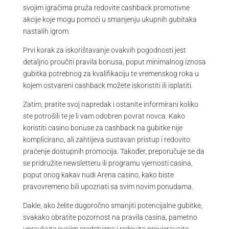
svojim igračima pruža redovite cashback promotivne
akcije koje mogu pomoći u smanjenju ukupnih gubitaka
nastalih igrom.
Prvi korak za iskorištavanje ovakvih pogodnosti jest
detaljno proučiti pravila bonusa, poput minimalnog iznosa
gubitka potrebnog za kvalifikaciju te vremenskog roka u
kojem ostvareni cashback možete iskoristiti ili isplatiti.
Zatim, pratite svoj napredak i ostanite informirani koliko
ste potrošili te je li vam odobren povrat novca. Kako
koristiti casino bonuse za cashback na gubitke nije
komplicirano, ali zahtijeva sustavan pristup i redovito
praćenje dostupnih promocija. Također, preporučuje se da
se pridružite newsletteru ili programu vjernosti casina,
poput onog kakav nudi Arena casino, kako biste
pravovremeno bili upoznati sa svim novim ponudama.
Dakle, ako želite dugoročno smanjiti potencijalne gubitke,
svakako obratite pozornost na pravila casina, pametno
upravljajte svojim sredstvima i redovito provjeravajte