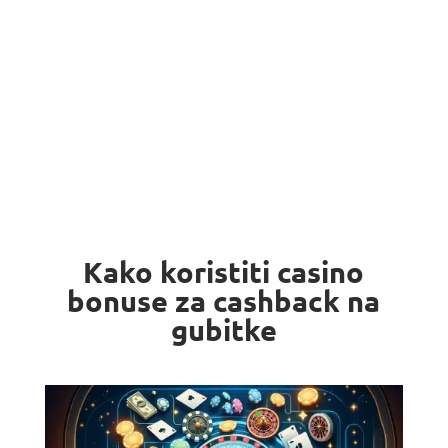
Kako koristiti casino
bonuse za cashback na
gubitke