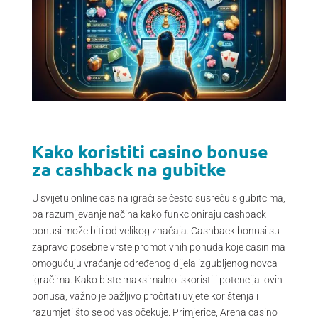
Kako koristiti casino bonuse
za cashback na gubitke
U svijetu online casina igrači se često susreću s gubitcima,
pa razumijevanje načina kako funkcioniraju cashback
bonusi može biti od velikog značaja. Cashback bonusi su
zapravo posebne vrste promotivnih ponuda koje casinima
omogućuju vraćanje određenog dijela izgubljenog novca
igračima. Kako biste maksimalno iskoristili potencijal ovih
bonusa, važno je pažljivo pročitati uvjete korištenja i
razumjeti što se od vas očekuje. Primjerice, Arena casino