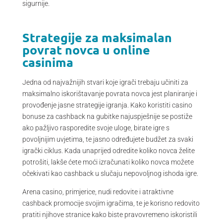
sigurnije.
Strategije za maksimalan
povrat novca u online
casinima
Jedna od najvažnijih stvari koje igrači trebaju učiniti za
maksimalno iskorištavanje povrata novca jest planiranje i
provođenje jasne strategije igranja. Kako koristiti casino
bonuse za cashback na gubitke najuspješnije se postiže
ako pažljivo rasporedite svoje uloge, birate igre s
povoljnijim uvjetima, te jasno određujete budžet za svaki
igrački ciklus. Kada unaprijed odredite koliko novca želite
potrošiti, lakše ćete moći izračunati koliko novca možete
očekivati kao cashback u slučaju nepovoljnog ishoda igre.
Arena casino, primjerice, nudi redovite i atraktivne
cashback promocije svojim igračima, te je korisno redovito
pratiti njihove stranice kako biste pravovremeno iskoristili