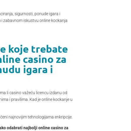
nciranja, sigurnosti, ponude igara i
m i zabavnom iskustvu online kockanja
je koje trebate
nline casino za
nudu igara i
e ima li casino važeću licencu izdanu od
nima i pravilima. Kad je online kockanje u
ićeni najnovijim tehnologijama enkripcije.
ako odabrati najbolji online casino za