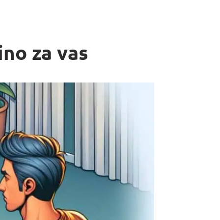
ino za vas