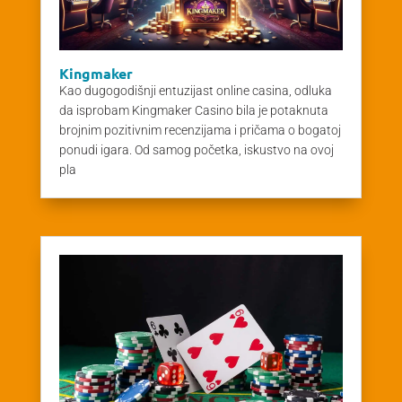
Kingmaker
Kao dugogodišnji entuzijast online casina, odluka
da isprobam Kingmaker Casino bila je potaknuta
brojnim pozitivnim recenzijama i pričama o bogatoj
ponudi igara. Od samog početka, iskustvo na ovoj
pla