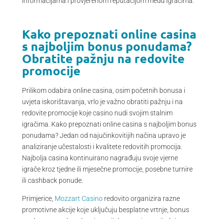
informacijama i provjerenom reputacijom među igračima.
Kako prepoznati online casina
s najboljim bonus ponudama?
Obratite pažnju na redovite
promocije
Prilikom odabira online casina, osim početnih bonusa i
uvjeta iskorištavanja, vrlo je važno obratiti pažnju i na
redovite promocije koje casino nudi svojim stalnim
igračima. Kako prepoznati online casina s najboljim bonus
ponudama? Jedan od najučinkovitijih načina upravo je
analiziranje učestalosti i kvalitete redovitih promocija.
Najbolja casina kontinuirano nagrađuju svoje vjerne
igrače kroz tjedne ili mjesečne promocije, posebne turnire
ili cashback ponude.
Primjerice,
Mozzart Casino
redovito organizira razne
promotivne akcije koje uključuju besplatne vrtnje, bonus