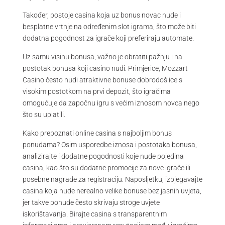
Također, postoje casina koja uz bonus novac nude i
besplatne vrtnje na određenim slot igrama, što može biti
dodatna pogodnost za igrače koji preferiraju automate.
Uz samu visinu bonusa, važno je obratiti pažnju i na
postotak bonusa koji casino nudi. Primjerice, Mozzart
Casino često nudi atraktivne bonuse dobrodošlice s
visokim postotkom na prvi depozit, što igračima
omogućuje da započnu igru s većim iznosom novca nego
što su uplatili.
Kako prepoznati online casina s najboljim bonus
ponudama? Osim usporedbe iznosa i postotaka bonusa,
analizirajte i dodatne pogodnosti koje nude pojedina
casina, kao što su dodatne promocije za nove igrače ili
posebne nagrade za registraciju. Naposljetku, izbjegavajte
casina koja nude nerealno velike bonuse bez jasnih uvjeta,
jer takve ponude često skrivaju stroge uvjete
iskorištavanja. Birajte casina s transparentnim