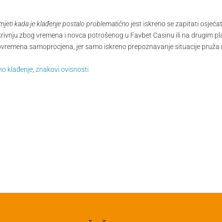
mjeti kada je klađenje postalo problematično
jest iskreno se zapitati osjeć
te krivnju zbog vremena i novca potrošenog u Favbet Casinu ili na drugim 
 pravovremena samoprocjena, jer samo iskreno prepoznavanje situacije pru
no klađenje
,
znakovi ovisnosti