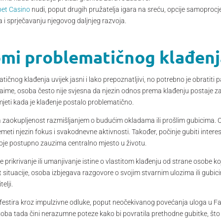
et Casino
nudi, poput drugih pružatelja igara na sreću, opcije samoproc
 sprječavanju njegovog daljnjeg razvoja.
omi problematičnog klađenj
tičnog klađenja uvijek jasni i lako prepoznatljivi, no potrebno je obratiti
aime, osoba često nije svjesna da njezin odnos prema klađenju postaje zabr
jeti kada je klađenje postalo problematično.
a zaokupljenost razmišljanjem o budućim okladama ili prošlim gubicima. Os
emeti njezin fokus i svakodnevne aktivnosti. Također, počinje gubiti interes z
koje postupno zauzima centralno mjesto u životu.
v je prikrivanje ili umanjivanje istine o vlastitom klađenju od strane osob
t situacije, osoba izbjegava razgovore o svojim stvarnim ulozima ili gubici
elji.
estira kroz impulzivne odluke, poput neočekivanog povećanja uloga u Fa
soba tada čini nerazumne poteze kako bi povratila prethodne gubitke, što