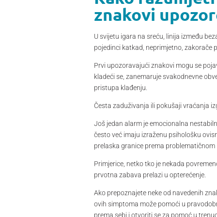
znakovi upozor
U svijetu igara na sreću, linija između be
pojedinci katkad, neprimjetno, zakorače p
Prvi upozoravajući znakovi mogu se pojav
kladeći se, zanemaruje svakodnevne obvez
pristupa klađenju.
Česta zaduživanja ili pokušaji vraćanja
Još jedan alarm je emocionalna nestabilno
često već imaju izraženu psihološku ovisn
prelaska granice prema problematičnom
Primjerice, netko tko je nekada povreme
prvotna zabava prelazi u opterećenje.
Ako prepoznajete neke od navedenih zna
ovih simptoma može pomoći u pravodobnom re
prema sebi i otvoriti se za pomoć u trenu