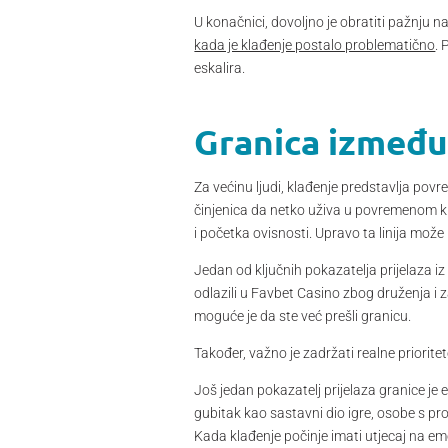
U konačnici, dovoljno je obratiti pažnju 
kada je klađenje postalo problematično
. 
eskalira.
Granica između 
Za većinu ljudi, klađenje predstavlja pov
činjenica da netko uživa u povremenom kl
i početka ovisnosti. Upravo ta linija može 
Jedan od ključnih pokazatelja prijelaza i
odlazili u Favbet Casino zbog druženja i z
moguće je da ste već prešli granicu.
Također, važno je zadržati realne priorite
Još jedan pokazatelj prijelaza granice je
gubitak kao sastavni dio igre, osobe s 
Kada klađenje počinje imati utjecaj na emo