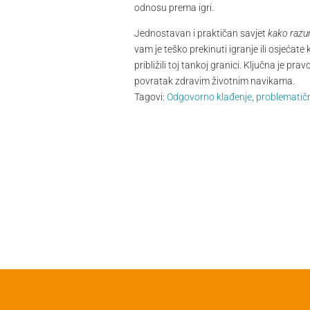
odnosu prema igri.
Jednostavan i praktičan savjet
kako razu
vam je teško prekinuti igranje ili osjeća
približili toj tankoj granici. Ključna je
povratak zdravim životnim navikama.
Tagovi:
Odgovorno klađenje
,
problematič