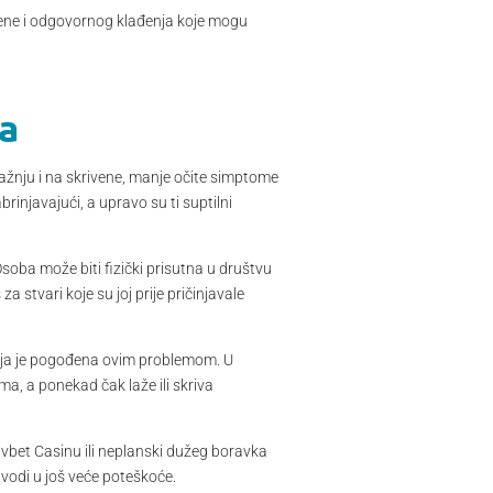
jene i odgovornog klađenja koje mogu
a
 pažnju i na skrivene, manje očite simptome
injavajući, a upravo su ti suptilni
oba može biti fizički prisutna u društvu
a stvari koje su joj prije pričinjavale
e koja je pogođena ovim problemom. U
ma, a ponekad čak laže ili skriva
vbet Casinu ili neplanski dužeg boravka
 vodi u još veće poteškoće.