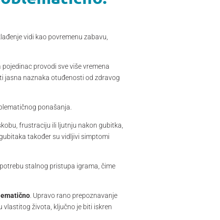
i klađenje vidi kao povremenu zabavu,
a pojedinac provodi sve više vremena
iti jasna naznaka otuđenosti od zdravog
oblematičnog ponašanja.
u, frustraciju ili ljutnju nakon gubitka,
gubitaka također su vidljivi simptomi
potrebu stalnog pristupa igrama, čime
blematično
. Upravo rano prepoznavanje
lastitog života, ključno je biti iskren