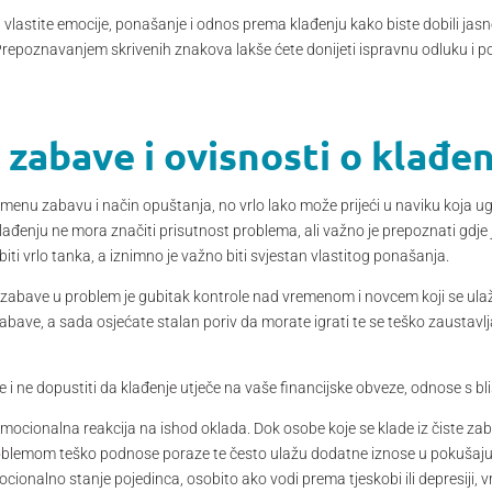
na vlastite emocije, ponašanje i odnos prema klađenju kako biste dobili ja
Prepoznavanjem skrivenih znakova lakše ćete donijeti ispravnu odluku i p
zabave i ovisnosti o klađe
remenu zabavu i način opuštanja, no vrlo lako može prijeći u naviku koja
ađenju ne mora značiti prisutnost problema, ali važno je prepoznati gdj
biti vrlo tanka, a iznimno je važno biti svjestan vlastitog ponašanja.
z zabave u problem je gubitak kontrole nad vremenom i novcem koji se ulaž
abave, a sada osjećate stalan poriv da morate igrati te se teško zaustavlja
te i ne dopustiti da klađenje utječe na vaše financijske obveze, odnose s b
 emocionalna reakcija na ishod oklada. Dok osobe koje se klade iz čiste za
problemom teško podnose poraze te često ulažu dodatne iznose u pokušaj
cionalno stanje pojedinca, osobito ako vodi prema tjeskobi ili depresiji, v