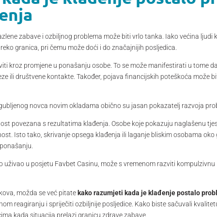
enja
zazlene zabave i ozbiljnog problema može biti vrlo tanka. Iako većina ljud
reko granica, pri čemu može doći i do značajnijih posljedica.
iti kroz promjene u ponašanju osobe. To se može manifestirati u tome d
e ili društvene kontakte. Također, pojava financijskih poteškoća može b
 izgubljenog novca novim okladama obično su jasan pokazatelj razvoja pr
st povezana s rezultatima klađenja. Osobe koje pokazuju naglašenu tjeskob
ost. Isto tako, skrivanje opsega klađenja ili laganje bliskim osobama oko 
 ponašanju.
no uživao u posjetu Favbet Casinu, može s vremenom razviti kompulzivnu 
kova, možda se već pitate
kako razumjeti kada je klađenje postalo pro
agiranju i spriječiti ozbiljnije posljedice. Kako biste sačuvali kvalitetu v
cima kada situacija prelazi granicu zdrave zabave.