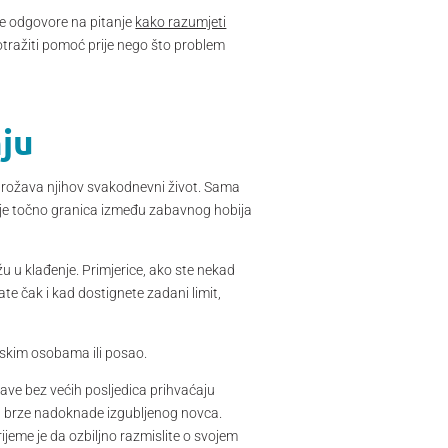
sne odgovore na pitanje
kako razumjeti
otražiti pomoć prije nego što problem
nju
 ugrožava njihov svakodnevni život. Sama
e je točno granica između zabavnog hobija
u u klađenje. Primjerice, ako ste nekad
te čak i kad dostignete zadani limit,
liskim osobama ili posao.
bave bez većih posljedica prihvaćaju
u brze nadoknade izgubljenog novca.
rijeme je da ozbiljno razmislite o svojem