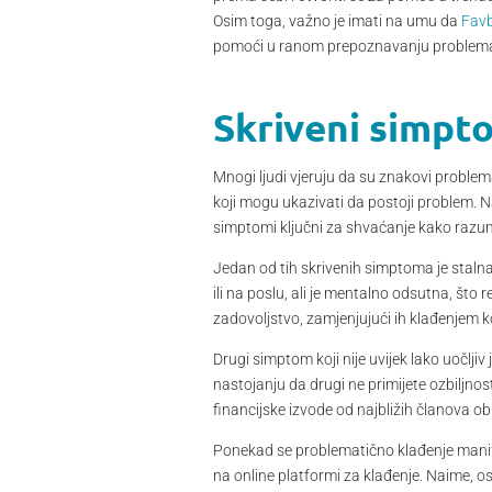
Osim toga, važno je imati na umu da
Favb
pomoći u ranom prepoznavanju problema i
Skriveni simpt
Mnogi ljudi vjeruju da su znakovi problema
koji mogu ukazivati da postoji problem. N
simptomi ključni za shvaćanje kako razum
Jedan od tih skrivenih simptoma je staln
ili na poslu, ali je mentalno odsutna, što r
zadovoljstvo, zamjenjujući ih klađenjem 
Drugi simptom koji nije uvijek lako uočlji
nastojanju da drugi ne primijete ozbiljnos
financijske izvode od najbližih članova obit
Ponekad se problematično klađenje manif
na online platformi za klađenje. Naime, o