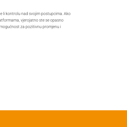
ate li kontrolu nad svojim postupcima. Ako
platformama, vjerojatno ste se opasno
ža mogućnost za pozitivnu promjenu i