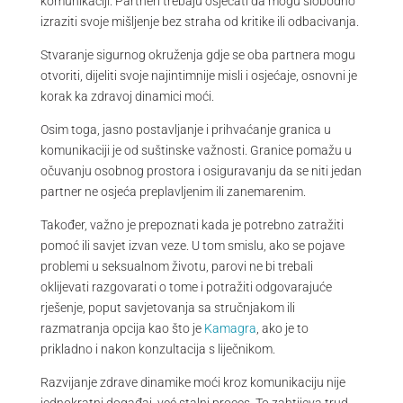
komunikaciji. Partneri trebaju osjećati da mogu slobodno
izraziti svoje mišljenje bez straha od kritike ili odbacivanja.
Stvaranje sigurnog okruženja gdje se oba partnera mogu
otvoriti, dijeliti svoje najintimnije misli i osjećaje, osnovni je
korak ka zdravoj dinamici moći.
Osim toga, jasno postavljanje i prihvaćanje granica u
komunikaciji je od suštinske važnosti. Granice pomažu u
očuvanju osobnog prostora i osiguravanju da se niti jedan
partner ne osjeća preplavljenim ili zanemarenim.
Također, važno je prepoznati kada je potrebno zatražiti
pomoć ili savjet izvan veze. U tom smislu, ako se pojave
problemi u seksualnom životu, parovi ne bi trebali
oklijevati razgovarati o tome i potražiti odgovarajuće
rješenje, poput savjetovanja sa stručnjakom ili
razmatranja opcija kao što je
Kamagra
, ako je to
prikladno i nakon konzultacija s liječnikom.
Razvijanje zdrave dinamike moći kroz komunikaciju nije
jednokratni događaj, već stalni proces. To zahtijeva trud,