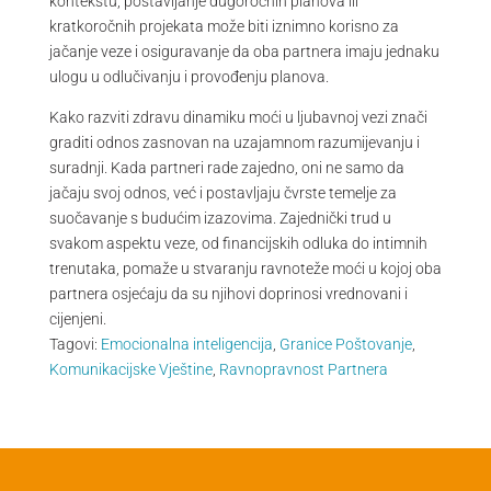
kontekstu, postavljanje dugoročnih planova ili
kratkoročnih projekata može biti iznimno korisno za
jačanje veze i osiguravanje da oba partnera imaju jednaku
ulogu u odlučivanju i provođenju planova.
Kako razviti zdravu dinamiku moći u ljubavnoj vezi znači
graditi odnos zasnovan na uzajamnom razumijevanju i
suradnji. Kada partneri rade zajedno, oni ne samo da
jačaju svoj odnos, već i postavljaju čvrste temelje za
suočavanje s budućim izazovima. Zajednički trud u
svakom aspektu veze, od financijskih odluka do intimnih
trenutaka, pomaže u stvaranju ravnoteže moći u kojoj oba
partnera osjećaju da su njihovi doprinosi vrednovani i
cijenjeni.
Tagovi:
Emocionalna inteligencija
,
Granice Poštovanje
,
Komunikacijske Vještine
,
Ravnopravnost Partnera