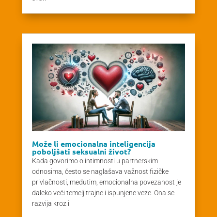
Može li emocionalna inteligencija
poboljšati seksualni život?
Kada govorimo o intimnosti u partnerskim
odnosima, često se naglašava važnost fizičke
privlačnosti, međutim, emocionalna povezanost je
daleko veći temelj trajne i ispunjene veze. Ona se
razvija kroz i