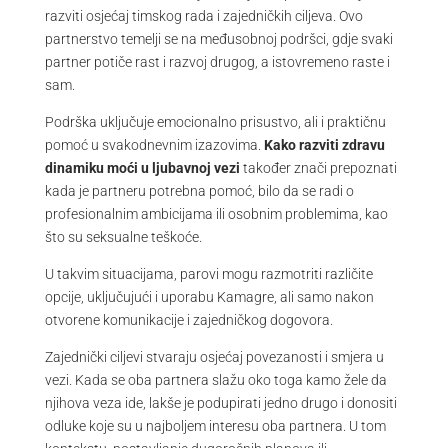
razviti osjećaj timskog rada i zajedničkih ciljeva. Ovo
partnerstvo temelji se na međusobnoj podršci, gdje svaki
partner potiče rast i razvoj drugog, a istovremeno raste i
sam.
Podrška uključuje emocionalno prisustvo, ali i praktičnu
pomoć u svakodnevnim izazovima.
Kako razviti zdravu
dinamiku moći u ljubavnoj vezi
također znači prepoznati
kada je partneru potrebna pomoć, bilo da se radi o
profesionalnim ambicijama ili osobnim problemima, kao
što su seksualne teškoće.
U takvim situacijama, parovi mogu razmotriti različite
opcije, uključujući i uporabu Kamagre, ali samo nakon
otvorene komunikacije i zajedničkog dogovora.
Zajednički ciljevi stvaraju osjećaj povezanosti i smjera u
vezi. Kada se oba partnera slažu oko toga kamo žele da
njihova veza ide, lakše je podupirati jedno drugo i donositi
odluke koje su u najboljem interesu oba partnera. U tom