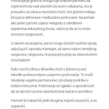
Postavljanje granica omogućuje svakom partneru da
osjeti kontrolu nad vlastitim životom i odlukama, što je
presudno za zdravu ravnotežu moći. Ove granice trebaju
biti jasno definirane i međusobno poštovane. Na primjer,
ako jedan partner osjeća nelagodu s određenim
aspektima seksualnog života, važno je da se to može
otvoreno razgovarati.
U takvim situacijama, parovi mogu istražiti različite opcije,
uključujući i uporabu Kamagre, ali samo nakon temeljitog
razgovora i dogovora, te posavjetovanja sa zdravstvenim
stručnjakom.
Kako razviti zdravu dinamiku moći u ljubavnoj vezi
također podrazumijeva uzajamno poštovanje. To znači
slavljenje uspjeha partnera kao i pružanje podrške u
teškim trenucima. Poštovanje se ogleda i u sposobnosti
da se oprosti i prizna vlastita krivica kad je to potrebno.
Partneri bi trebali biti jedni drugima najveći saveznici, a ne
suparnici.