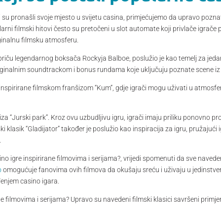
su pronašli svoje mjesto u svijetu casina, primjećujemo da upravo poznati
larni filmski hitovi često su pretočeni u slot automate koji privlače igra
ginalnu filmsku atmosferu.
nu priču legendarnog boksača Rockyja Balboe, poslužio je kao temelj za jeda
originalnim soundtrackom i bonus rundama koje uključuju poznate scene i
 inspirirane filmskom franšizom “Kum”, gdje igrači mogu uživati u atmosfer
iza “Jurski park”. Kroz ovu uzbudljivu igru, igrači imaju priliku ponovno pr
ki klasik “Gladijator” također je poslužio kao inspiracija za igru, pružajuć
.
sino igre inspirirane filmovima i serijama?, vrijedi spomenuti da sve nave
o
omogućuje fanovima ovih filmova da okušaju sreću i uživaju u jedinstve
enjem casino igara.
ne filmovima i serijama? Upravo su navedeni filmski klasici savršeni primj