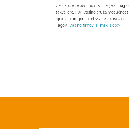
Ukoliko želite osobno otkriti koje su najp
takve igre. PSK Casino pruža mogućnost s
njihovim omiljenim televizijskim ostvaren
Tagovi:
Casino filmovi
,
Filmski slotovi