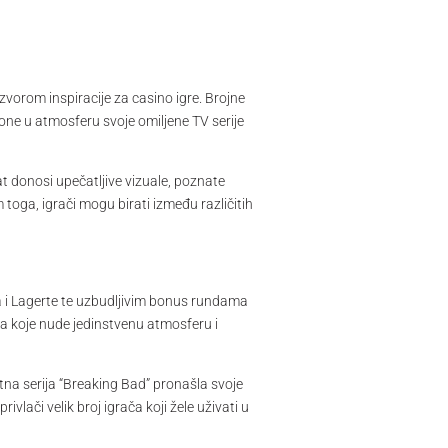
izvorom inspiracije za casino igre. Brojne
rone u atmosferu svoje omiljene TV serije
t donosi upečatljive vizuale, poznate
 toga, igrači mogu birati između različitih
a i Lagerte te uzbudljivim bonus rundama
ra koje nude jedinstvenu atmosferu i
ultna serija “Breaking Bad” pronašla svoje
vlači velik broj igrača koji žele uživati u