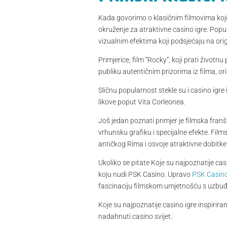
Kada govorimo o klasičnim filmovima koji 
okruženje za atraktivne casino igre. Popu
vizualnim efektima koji podsjećaju na ori
Primjerice, film “Rocky”, koji prati život
publiku autentičnim prizorima iz filma, 
Sličnu popularnost stekle su i casino igre
likove poput Vita Corleonea.
Još jedan poznati primjer je filmska franš
vrhunsku grafiku i specijalne efekte. Films
antičkog Rima i osvoje atraktivne dobitke
Ukoliko se pitate Koje su najpoznatije ca
koju nudi PSK Casino. Upravo
PSK Casin
fascinaciju filmskom umjetnošću s uzbuđ
Koje su najpoznatije casino igre inspirira
nadahnuti casino svijet.