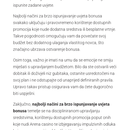
ispunite zadane uvjete.
Najbolji načini za brzo ispunjavanje uvjeta bonusa
svakako uključuju i pravovremeno korištenje dostupnih
promocija koje nude dodatna sredstva ili besplatne vrtnje.
Takve pogodnosti omogućuju vam da povećate svoj
budžet bez dodatnog ulaganja vlastitog novca, što
značajno ubrzava ostvarenje bonusa.
Osim toga, važno je imati na umu da se emocije ne smiju
miješati s upravljanjem budžetom. Bilo da ste ostvarili veći
dobitak ili doživjeli niz gubitaka, ostanite usredotočeni na
svoj plan i ne odstupajte od unaprijed definiranih pravila.
Upravo takav pristup osigurava vam da ćete dugoročno
biti uspješni.
Zaključno,
najbolji načini za brzo ispunjavanje uvjeta
bonusa
temelje se na discipliniranom upravljanju
sredstvima, korištenju dostupnih promocija poput onih
koje nudi Arena casino te izbjegavanju impulzivnih odluka