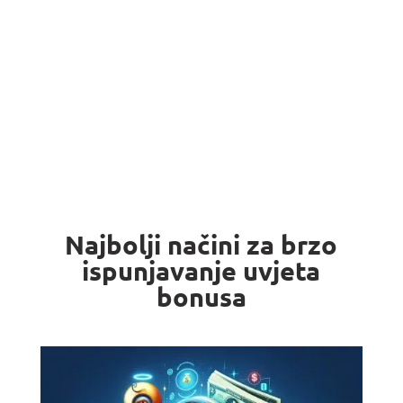
Najbolji načini za brzo
ispunjavanje uvjeta
bonusa