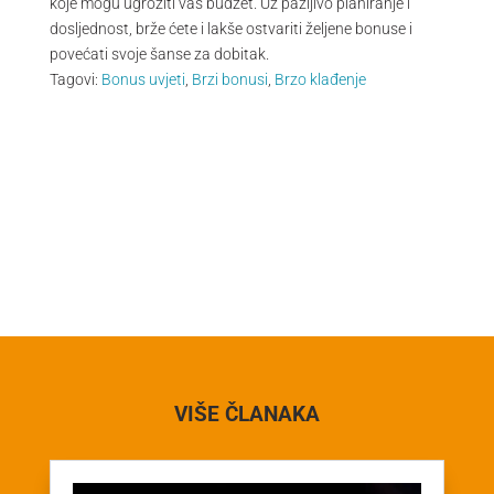
koje mogu ugroziti vaš budžet. Uz pažljivo planiranje i
dosljednost, brže ćete i lakše ostvariti željene bonuse i
povećati svoje šanse za dobitak.
Tagovi:
Bonus uvjeti
,
Brzi bonusi
,
Brzo klađenje
VIŠE ČLANAKA