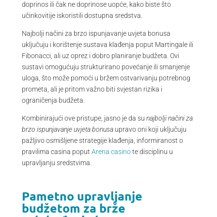
doprinos ili čak ne doprinose uopće, kako biste što
učinkovitije iskoristili dostupna sredstva.
Najbolji načini za brzo ispunjavanje uvjeta bonusa
uključuju i korištenje sustava klađenja poput Martingale ili
Fibonacci, ali uz oprez i dobro planiranje budžeta. Ovi
sustavi omogućuju strukturirano povećanje ili smanjenje
uloga, što može pomoći u bržem ostvarivanju potrebnog
prometa, ali je pritom važno biti svjestan rizika i
ograničenja budžeta.
Kombinirajući ove pristupe, jasno je da su
najbolji načini za
brzo ispunjavanje uvjeta bonusa
upravo oni koji uključuju
pažljivo osmišljene strategije klađenja, informiranost o
pravilima casina poput
Arena casino
te disciplinu u
upravljanju sredstvima.
Pametno upravljanje
budžetom za brže