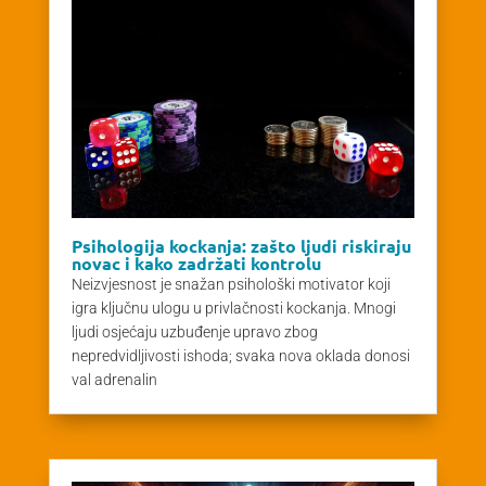
Psihologija kockanja: zašto ljudi riskiraju
novac i kako zadržati kontrolu
Neizvjesnost je snažan psihološki motivator koji
igra ključnu ulogu u privlačnosti kockanja. Mnogi
ljudi osjećaju uzbuđenje upravo zbog
nepredvidljivosti ishoda; svaka nova oklada donosi
val adrenalin