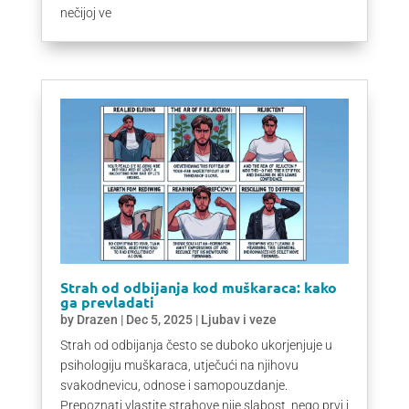
nečijoj ve
Strah od odbijanja kod muškaraca: kako
ga prevladati
by
Drazen
|
Dec 5, 2025
|
Ljubav i veze
Strah od odbijanja često se duboko ukorjenjuje u
psihologiju muškaraca, utječući na njihovu
svakodnevicu, odnose i samopouzdanje.
Prepoznati vlastite strahove nije slabost, nego prvi i