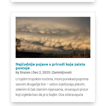
Najčudnije pojave u prirodi koje zaista
postoje
by
Drazen
|
Dec 2, 2025
|
Zanimljivosti
U toplim tropskim noćima, more ponekad poprima
sasvim drugačije lice – valovi svjetlucaju plavim,
zelenim ili čak zlatnim nijansama, stvarajući prizor
koji izgleda kao da je iz bajke. Ova očaravajuća