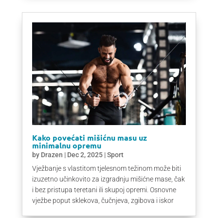
Kako povećati mišićnu masu uz
minimalnu opremu
by
Drazen
|
Dec 2, 2025
|
Sport
Vježbanje s vlastitom tjelesnom težinom može biti
izuzetno učinkovito za izgradnju mišićne mase, čak
i bez pristupa teretani ili skupoj opremi. Osnovne
vježbe poput sklekova, čučnjeva, zgibova i iskor