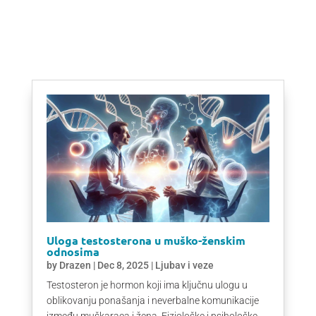
Uloga testosterona u muško-ženskim
odnosima
by
Drazen
|
Dec 8, 2025
|
Ljubav i veze
Testosteron je hormon koji ima ključnu ulogu u
oblikovanju ponašanja i neverbalne komunikacije
između muškaraca i žena. Fiziološke i psihološke