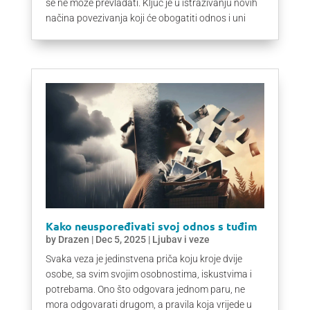
se ne može prevladati. Ključ je u istraživanju novih
načina povezivanja koji će obogatiti odnos i uni
Kako neuspoređivati svoj odnos s tuđim
by
Drazen
|
Dec 5, 2025
|
Ljubav i veze
Svaka veza je jedinstvena priča koju kroje dvije
osobe, sa svim svojim osobnostima, iskustvima i
potrebama. Ono što odgovara jednom paru, ne
mora odgovarati drugom, a pravila koja vrijede u