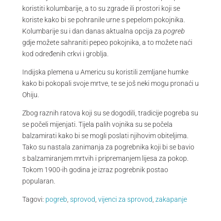
koristiti kolumbarije, a to su zgrade ili prostori koji se
koriste kako bi se pohranile urne s pepelom pokojnika.
Kolumbarije su i dan danas aktualna opcija za
pogreb
gdje možete sahraniti pepeo pokojnika, a to možete naći
kod određenih crkvi i groblja.
Indijska plemena u Americu su koristili zemljane humke
kako bi pokopali svoje mrtve, te se još neki mogu pronaći u
Ohiju.
Zbog raznih ratova koji su se dogodili, tradicije pogreba su
se počeli mijenjati. Tijela palih vojnika su se počela
balzamirati kako bi se mogli poslati njihovim obiteljima.
Tako su nastala zanimanja za pogrebnika koji bi se bavio
s balzamiranjem mrtvih i pripremanjem lijesa za pokop.
Tokom 1900-ih godina je izraz pogrebnik postao
popularan.
Tagovi:
pogreb
,
sprovod
,
vijenci za sprovod
,
zakapanje