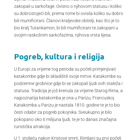
zakopali u sarkofage. Ovisno o njihovom statusu i koliko
su dobrostojeći bili, prema tome bi ovisila koliko su dobro
bili mumificirani. Članovi kraljevske obitelji, kao što je to
bio kralj Tutankamon, bi bili mumificirani te zakopani u
svojim raskošnim sarkofazima, njihova vrsta lijesa.
Pogreb, kultura i religija
U Europi za vrijeme tog perioda su počeli primjenjivati
katakombe gdje bi skladištili svoje mrtve. Katakombe su
podzemne grobnice gdje bi se zakopali ljudi svih staleža i
statusa. Tradicija je još krenula za vrijeme Starog Rima, a
najpoznatija katakomba je ona u Parizu, Francuskoj.
Katakomba u Parizu je nastala 1810. godine te je to bio
česti odabir za pogreb pokojnika. Sveukupno je bilo
pokopano oko 6 milijuna ljudi, te je to danas značajna
turistička atrakcija.
U 1. stoljeću nakon Kristove smrti, Rimljani su prvi počeli