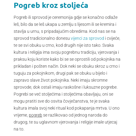
Pogreb kroz stoljeća
Pogreb ili sprovod je ceremonija gdje se konačno odlaže
leš, bilo da se leš ukapa u zemlju s lijesom ili se kremira i
stavlja u urnu, s pripadajućim obredima. Kod nas se na
sprovod tradicionalno donesu
vijenci za sprovod
i cvijeće,
te se svi obuku u crno, kod drugih nije isto tako. Svaka
kultura i religija ima svoju pogrebnu tradiciju, vjerovanja i
praksu koju koriste kako bi se se oprostili od pokojnika na
prikladan i pošten način. Dok neki se obuku skroz u crno i
tuguju za pokojnikom, drugi pak se obuku u bijelo i
zapravo slave život pokojnika. Neki imaju skromne
sprovode, dok ostali imaju raskošne i luksuzne pogrebe.
Pogrebi se već stoljećima i stoljećima obavljaju, oni se
mogu pratiti sve do osvita čovječanstva, te je svaka
kultura imala svoj neki ritual kod pokapanja mrtva. U ono
vrijeme,
pogreb
se razlikovao od jednog naroda do
drugog, te su uglavnom vjerovanja i religije imale utjecaj
na to.