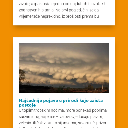
živote, a ipak ostaje jedno od najdubljih filozofskih i
znanstvenih pitanja. Na prvi pogled, čini se da
vrijeme teče neprekidno, iz prošlosti prema bu
Najčudnije pojave u prirodi koje zaista
postoje
U toplim tropskim noćima, more ponekad poprima
sasvim drugačije lice – valovi svjetlucaju plavim,
zelenim ili čak zlatnim nijansama, stvarajući prizor