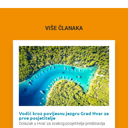
VIŠE ČLANAKA
Vodič kroz povijesnu jezgru Grad Hvar za
prve posjetitelje
Dolazak u Hvar za svakog posjetitelja predstavlja