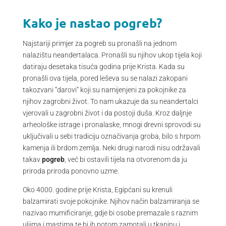
Kako je nastao pogreb?
Najstariji primjer za pogreb su pronašli na jednom
nalazištu neandertalaca. Pronašli su njihov ukop tijela koji
datiraju desetaka tisuća godina prije Krista. Kada su
pronašli ova tijela, pored leševa su se nalazi zakopani
takozvani “darovi” koji su namijenjeni za pokojnike za
njihov zagrobni život. To nam ukazuje da su neandertalci
vjerovali u zagrobni život i da postoji duša. Kroz daljnje
arheološke istrage i pronalaske, mnogi drevni sprovodi su
uključivali u sebi tradiciju označivanja groba, bilo s hrpom
kamenja ili brdom zemlja. Neki drugi narodi nisu održavali
takav
pogreb
, već bi ostavili tijela na otvorenom da ju
priroda priroda ponovno uzme.
Oko 4000. godine prije Krista, Egipćani su krenuli
balzamirati svoje pokojnike. Njihov način balzamiranja se
nazivao mumificiranje, gdje bi osobe premazale s raznim
uljima i mastima te bi ih potom zamotali u tkaninu i