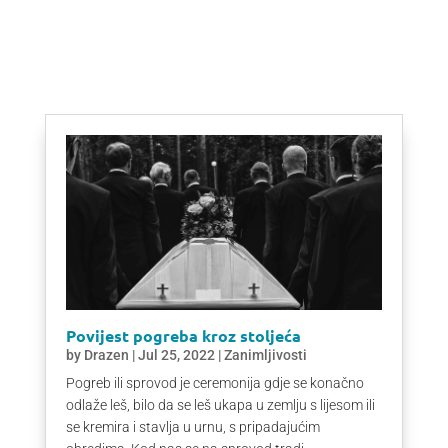
Povijest pogreba kroz stoljeća
by
Drazen
|
Jul 25, 2022
|
Zanimljivosti
Pogreb ili sprovod je ceremonija gdje se konačno
odlaže leš, bilo da se leš ukapa u zemlju s lijesom ili
se kremira i stavlja u urnu, s pripadajućim