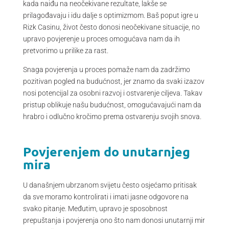
kada naiđu na neočekivane rezultate, lakše se
prilagođavaju i idu dalje s optimizmom. Baš poput igre u
Rizk Casinu, život često donosi neočekivane situacije, no
upravo povjerenje u proces omogućava nam da ih
pretvorimo u prilike za rast.
Snaga povjerenja u proces pomaže nam da zadržimo
pozitivan pogled na budućnost, jer znamo da svaki izazov
nosi potencijal za osobni razvoj i ostvarenje ciljeva. Takav
pristup oblikuje našu budućnost, omogućavajući nam da
hrabro i odlučno kročimo prema ostvarenju svojih snova.
Povjerenjem do unutarnjeg
mira
U današnjem ubrzanom svijetu često osjećamo pritisak
da sve moramo kontrolirati i imati jasne odgovore na
svako pitanje. Međutim, upravo je sposobnost
prepuštanja i povjerenja ono što nam donosi unutarnji mir