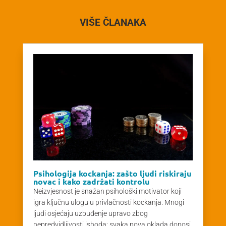
VIŠE ČLANAKA
Psihologija kockanja: zašto ljudi riskiraju
novac i kako zadržati kontrolu
Neizvjesnost je snažan psihološki motivator koji
igra ključnu ulogu u privlačnosti kockanja. Mnogi
ljudi osjećaju uzbuđenje upravo zbog
nepredvidljivosti ishoda; svaka nova oklada donosi