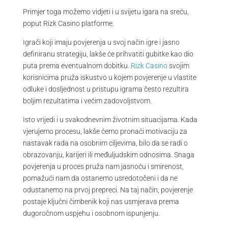
Primjer toga možemo vidjeti i u svijetu igara na sreću,
poput Rizk Casino platforme.
Igrači koji imaju povjerenja u svoj način igre i jasno
definiranu strategiju, lakše će prihvatiti gubitke kao dio
puta prema eventualnom dobitku.
Rizk Casino
svojim
korisnicima pruža iskustvo u kojem povjerenje u vlastite
odluke i dosljednost u pristupu igrama često rezultira
boljim rezultatima i većim zadovoljstvom.
Isto vrijedi i u svakodnevnim životnim situacijama. Kada
vjerujemo procesu, lakše ćemo pronaći motivaciju za
nastavak rada na osobnim ciljevima, bilo da se radi o
obrazovanju, karijeri ili međuljudskim odnosima. Snaga
povjerenja u proces pruža nam jasnoću i smirenost,
pomažući nam da ostanemo usredotočeni i da ne
odustanemo na prvoj prepreci. Na taj način, povjerenje
postaje ključni čimbenik koji nas usmjerava prema
dugoročnom uspjehu i osobnom ispunjenju.