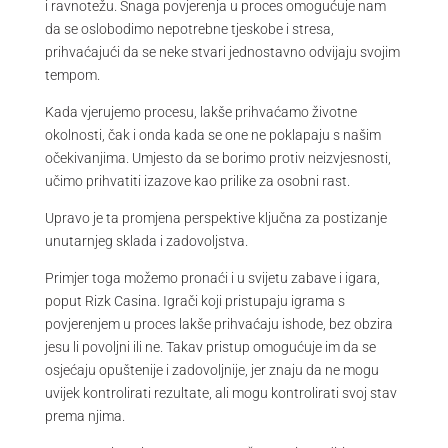
i ravnotežu. Snaga povjerenja u proces omogućuje nam
da se oslobodimo nepotrebne tjeskobe i stresa,
prihvaćajući da se neke stvari jednostavno odvijaju svojim
tempom.
Kada vjerujemo procesu, lakše prihvaćamo životne
okolnosti, čak i onda kada se one ne poklapaju s našim
očekivanjima. Umjesto da se borimo protiv neizvjesnosti,
učimo prihvatiti izazove kao prilike za osobni rast.
Upravo je ta promjena perspektive ključna za postizanje
unutarnjeg sklada i zadovoljstva.
Primjer toga možemo pronaći i u svijetu zabave i igara,
poput Rizk Casina. Igrači koji pristupaju igrama s
povjerenjem u proces lakše prihvaćaju ishode, bez obzira
jesu li povoljni ili ne. Takav pristup omogućuje im da se
osjećaju opuštenije i zadovoljnije, jer znaju da ne mogu
uvijek kontrolirati rezultate, ali mogu kontrolirati svoj stav
prema njima.