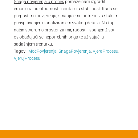
Snaga povjerenja u proces
pomaže nam izgraditi
emocionalnu otpornost i unutarnju stabilnost. Kada se
prepustimo povjerenju, smanjujemo potrebu za stalnim
preispitivanjem i analiziranjem svakog detalja. Na taj
način stvaramo prostor za mir, radost i ispunjen život,
oslobađajući se nepotrebnih briga te uživajući u
sadašnjem trenutku.
Tagovi:
MoćPovjerenja
,
SnagaPovjerenja
,
VjeraProcesu
,
VjerujProcesu