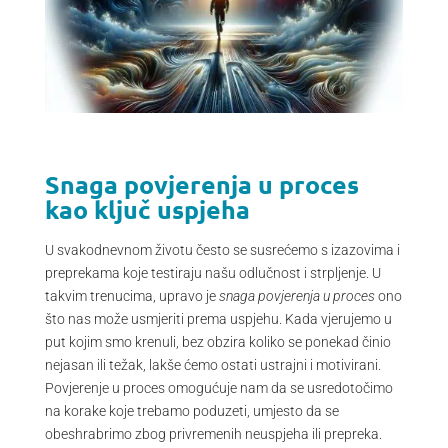
Snaga povjerenja u proces
kao ključ uspjeha
U svakodnevnom životu često se susrećemo s izazovima i
preprekama koje testiraju našu odlučnost i strpljenje. U
takvim trenucima, upravo je
snaga povjerenja u proces
ono
što nas može usmjeriti prema uspjehu. Kada vjerujemo u
put kojim smo krenuli, bez obzira koliko se ponekad činio
nejasan ili težak, lakše ćemo ostati ustrajni i motivirani.
Povjerenje u proces omogućuje nam da se usredotočimo
na korake koje trebamo poduzeti, umjesto da se
obeshrabrimo zbog privremenih neuspjeha ili prepreka.