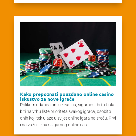
Kako prepoznati pouzdano online casino
iskustvo za nove igrače
Prilikom odabira online casina, sigurnost bi trebala
biti na vrhu liste prioriteta svakog igrača, osobito
onih koji tek ulaze u svijet online igara na sreću. Prvi
i najvažniji znak sigurnog online cas