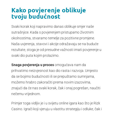
Kako povjerenje oblikuje
tvoju budućnost
Svaki korak koji napravimo danas oblikuje smjer naše
sutrašnjice. Kada s povjerenjem pristupamo životnim
okolnostima, stvaramo temelje za pozitivne promjene.
Naša uvjerenja, stavovi i akcije odražavaju se na buduće
rezultate, stoga je od presudne važnosti imati povjerenje u
svaki dio puta kojim prolazimo.
Snaga povjerenja u proces
omogućava nam da
prihvatimo neizvjesnost kao dio rasta i razvoja. Umjesto
da se bojimo budućnosti ili se prepuštamo sumnjama,
možemo hrabro zakoračiti prema novim izazovima,
znajući da će nas svaki korak, čak i onaj pogrešan, naučiti
nečemu vrijednom.
Primjer toga vidljiv je i u svijetu online igara kao što je Rizk
Casino. Igrači koji vjeruju u vlastitu strategiju i odluke, čak i