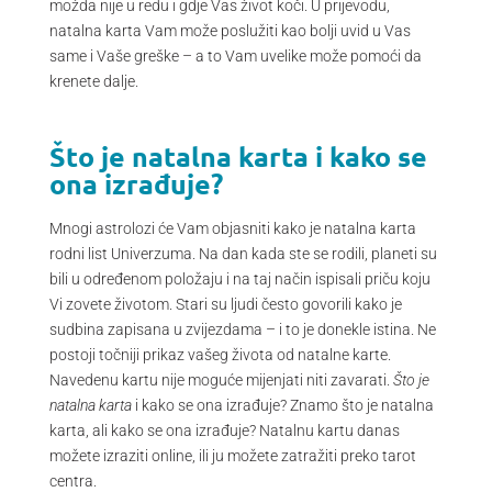
možda nije u redu i gdje Vas život koči. U prijevodu,
natalna karta Vam može poslužiti kao bolji uvid u Vas
same i Vaše greške – a to Vam uvelike može pomoći da
krenete dalje.
Što je natalna karta i kako se
ona izrađuje?
Mnogi astrolozi će Vam objasniti kako je natalna karta
rodni list Univerzuma. Na dan kada ste se rodili, planeti su
bili u određenom položaju i na taj način ispisali priču koju
Vi zovete životom. Stari su ljudi često govorili kako je
sudbina zapisana u zvijezdama – i to je donekle istina. Ne
postoji točniji prikaz vašeg života od natalne karte.
Navedenu kartu nije moguće mijenjati niti zavarati.
Što je
natalna karta
i kako se ona izrađuje? Znamo što je natalna
karta, ali kako se ona izrađuje? Natalnu kartu danas
možete izraziti online, ili ju možete zatražiti preko tarot
centra.