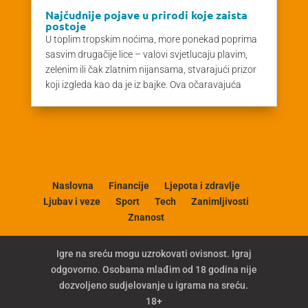
Najčudnije pojave u prirodi koje zaista
postoje
U toplim tropskim noćima, more ponekad poprima
sasvim drugačije lice – valovi svjetlucaju plavim,
zelenim ili čak zlatnim nijansama, stvarajući prizor
koji izgleda kao da je iz bajke. Ova očaravajuća
Naslovna
Financije
Ljepota i zdravlje
Ljubav i veze
Sport
Tech
Zanimljivosti
Znanost
Igre na sreću mogu uzrokovati ovisnost. Igraj
odgovorno. Osobama mlađim od 18 godina nije
dozvoljeno sudjelovanje u igrama na sreću.
18+