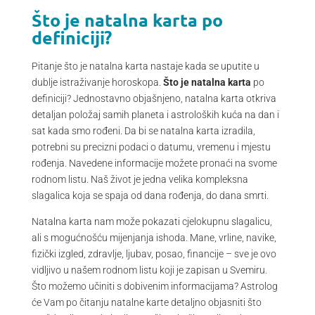
Što je natalna karta po
definiciji?
Pitanje što je natalna karta nastaje kada se uputite u
dublje istraživanje horoskopa.
Što je natalna karta
po
definiciji? Jednostavno objašnjeno, natalna karta otkriva
detaljan položaj samih planeta i astroloških kuća na dan i
sat kada smo rođeni. Da bi se natalna karta izradila,
potrebni su precizni podaci o datumu, vremenu i mjestu
rođenja. Navedene informacije možete pronaći na svome
rodnom listu. Naš život je jedna velika kompleksna
slagalica koja se spaja od dana rođenja, do dana smrti.
Natalna karta nam može pokazati cjelokupnu slagalicu,
ali s mogućnošću mijenjanja ishoda. Mane, vrline, navike,
fizički izgled, zdravlje, ljubav, posao, financije – sve je ovo
vidljivo u našem rodnom listu koji je zapisan u Svemiru.
Što možemo učiniti s dobivenim informacijama? Astrolog
će Vam po čitanju natalne karte detaljno objasniti što