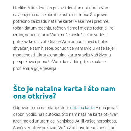
Ukoliko želite detaljan prikaz i detaljan opis, tada Vam
savjetujemo da se obratite astro centrima. Što je sve
potrebno za izradu natalne karte? Vaše ime i prezime,
točan datum rođenja, točno vrijeme i mjesto rođenja. Po
izradi, natalna karta Vam može poslužiti kao vodič ili
putokaz kroz život. Ona će Vam ponuditi uvid u bolje
shvaćanje samih sebe, ponudit će Vam uvid u Vaše želje i
mogućnosti. Ukratko, natalna karta stavlja Vaš život u
perspektivu i pomaže Vam da uvidite gdje se nalaze
problemi, a gdje rješenja.
Što je natalna karta i što nam
ona otkriva?
Odgovorili smo na pitanje što je
natalna karta
– ona je naš
osobni vodič, naš putokaz. Što nam natalna karta otkriva?
Krenimo od unutarnjeg i vanjskog JA, ili vašeg horoskopa.
Sunčev znak će pokazati Vašu vitalnost, kreativnost i rad