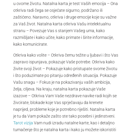
u ovome životu. Natalna karta je test Vaših emocija – Ona
otkriva radi čega se osjećate sigurno, podržano ili
zaštićeno. Naravno, otkriva i druge emocije koje su važne
za Vaš život. Natalna karta otkriva Vašu intelektualnu
stranu – Povezuje Vas s stanjem Vašeg uma, kako
razmišljate i kako učite, kako primate i širite informacije,
kako komunicirate.
Otkriva kako volite – Otkriva čemu težite u ljubavi i što Vas
zapravo ispunjava, pokazuje Vaše potrebe. Otkriva kako
živite svoji život – Pokazuje kako pristupate svome životu
i što poduzimate po pitanju određenih situacija. Pokazuje
Vašu snagu – Fokus je na pokazivanju vaših ambicija,
želja, ciljeva. Na kraju, natalna karta pokazuje Vaše
izazove – Otkriva Vam Vaše nezdrave navike radi kojih se
živcirate, blokade koje Vas sprječavaju da krenete
naprijed, probleme koje je potrebno riješiti. Natalna karta
je tu da Vam pokaže zašto ste tako posebni i jedinstveni.
Tarot vizija
Vam nudi izradu natalne karte, kao i detaljno
tumačenje što je natalna karta i kako ju možete iskoristiti