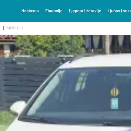
Naslovna
Financije
Ljepota i zdravlje
Ljubav i vez