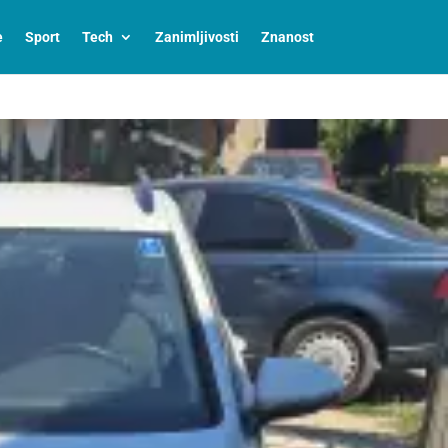
e
Sport
Tech
Zanimljivosti
Znanost