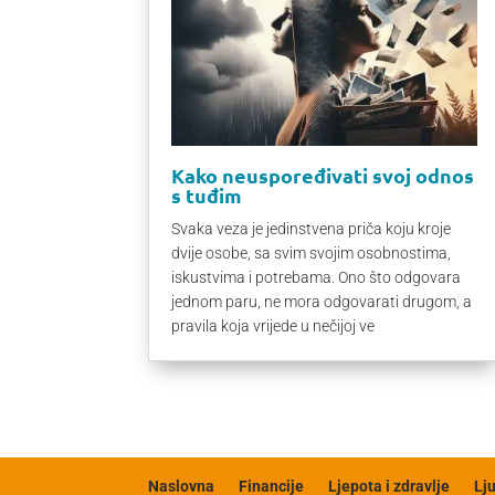
Kako neuspoređivati svoj odnos
s tuđim
Svaka veza je jedinstvena priča koju kroje
dvije osobe, sa svim svojim osobnostima,
iskustvima i potrebama. Ono što odgovara
jednom paru, ne mora odgovarati drugom, a
pravila koja vrijede u nečijoj ve
Naslovna
Financije
Ljepota i zdravlje
Lj