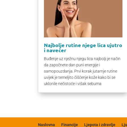
Najbolje rutine njege lica ujutro
i navečer
Buđenje uz nježnu njegu lica najbolji je način
da započnete dan puni energije i
samopouzdanja. Prvi korak jutarnje rutine
uvijek je temeljito čišćenje kože kako bi se
uklonile nečistoće i višak sebuma
Naslovna
Financije
Ljepota i zdravlje
Lj