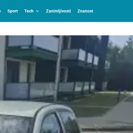
e
Sport
Tech
Zanimljivosti
Znanost