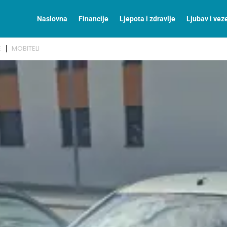
Naslovna
Financije
Ljepota i zdravlje
Ljubav i vez