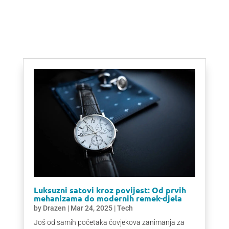
Luksuzni satovi kroz povijest: Od prvih
mehanizama do modernih remek-djela
by
Drazen
|
Mar 24, 2025
|
Tech
Još od samih početaka čovjekova zanimanja za