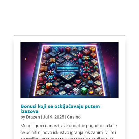
Bonusi koji se otključavaju putem
izazova
by
Drazen
|
Jul 9, 2025
|
Casino
Mnogi igrači danas traže dodatne pogodnosti koje
će učiniti njihovo iskustvo igranja još zanimljivijim i