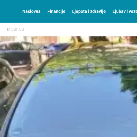
Naslovna
Financije
Ljepota i zdravlje
Ljubav i vez