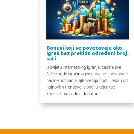
Bonusi koji se povećavaju ako
igraš bez prekida određeni broj
sati
U svijetu internetskog igranja, casina sve
češće nude igračima jedinstvene i inovativne
načine poticanja njihove lojalnosti. Jedan od
najnovijih trendova je onaj u kojem se
korisnici nagrađuju dodatni