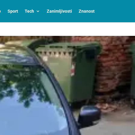
e
Sport
Tech
Zanimljivosti
Znanost