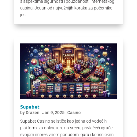
s aspektima sigurnosti i pouzdanosti internetskog
casina. Jedan od najvažnijih koraka za početnike
jest
Supabet
by
Drazen
|
Jan 9, 2025
|
Casino
Supabet Casino se ističe kao jedna od vodećih
platformi za online igre na sreću, privlačeći igrače
svojom impresivnom ponudom igara i korisničkim