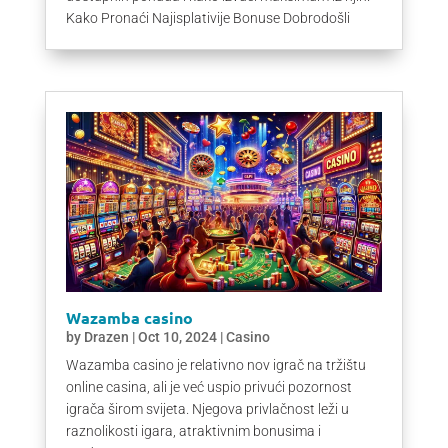
Kako Pronaći Najisplativije Bonuse Dobrodošli
Wazamba casino
by
Drazen
|
Oct 10, 2024
|
Casino
Wazamba casino je relativno nov igrač na tržištu
online casina, ali je već uspio privući pozornost
igrača širom svijeta. Njegova privlačnost leži u
raznolikosti igara, atraktivnim bonusima i