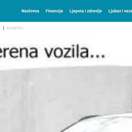
Naslovna
Financije
Ljepota i zdravlje
Ljubav i vez