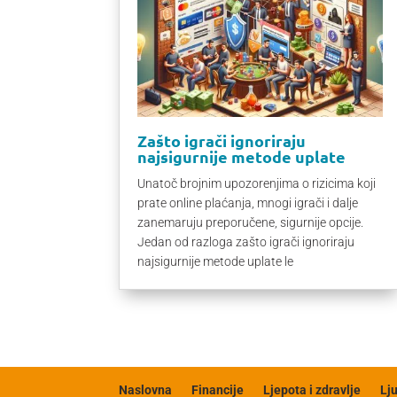
Zašto igrači ignoriraju
najsigurnije metode uplate
Unatoč brojnim upozorenjima o rizicima koji
prate online plaćanja, mnogi igrači i dalje
zanemaruju preporučene, sigurnije opcije.
Jedan od razloga zašto igrači ignoriraju
najsigurnije metode uplate le
Naslovna
Financije
Ljepota i zdravlje
Lj