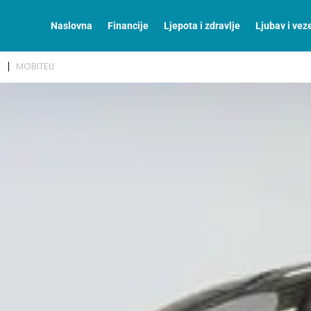
Naslovna
Financije
Ljepota i zdravlje
Ljubav i vez